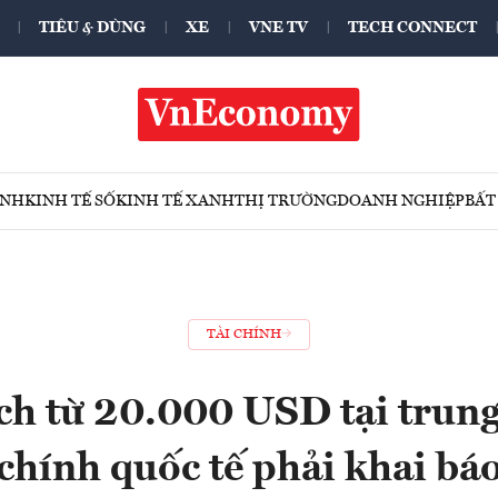
TIÊU & DÙNG
XE
VNE TV
TECH CONNECT
ÍNH
KINH TẾ SỐ
KINH TẾ XANH
THỊ TRƯỜNG
DOANH NGHIỆP
BẤT
TÀI CHÍNH
ch từ 20.000 USD tại trung
chính quốc tế phải khai bá