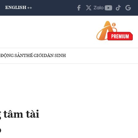
ENGLISH ++
 ĐỘNG SẢN
THẾ GIỚI
DÂN SINH
 tâm tài
o