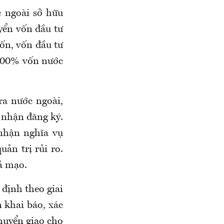
c ngoài sở hữu
yển vốn đầu tư
vốn, vốn đầu tư
 100% vốn nước
ra nước ngoài,
 nhận đăng ký.
nhận nghĩa vụ
uản trị rủi ro.
iả mạo.
 định theo giai
 khai báo, xác
huyển giao cho