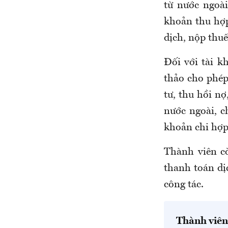
từ nước ngoài
khoản thu hợp
dịch, nộp thuế
Đối với tài 
thảo cho phép
tư, thu hồi nợ
nước ngoài, c
khoản chi hợp
Thành viên c
thanh toán dị
công tác.
Thành viên