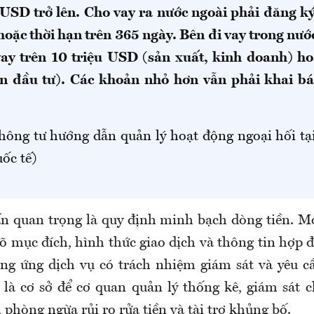
USD trở lên. Cho vay ra nước ngoài phải đăng ký
hoặc thời hạn trên 365 ngày. Bên đi vay trong nướ
ay trên 10 triệu USD (sản xuất, kinh doanh) ho
 đầu tư). Các khoản nhỏ hơn vẫn phải khai b
hông tư hướng dẫn quản lý hoạt động ngoại hối tạ
uốc tế)
 quan trọng là quy định minh bạch dòng tiền. M
rõ mục đích, hình thức giao dịch và thông tin hợp 
ng ứng dịch vụ có trách nhiệm giám sát và yêu c
 là cơ sở để cơ quan quản lý thống kê, giám sát 
 phòng ngừa rủi ro rửa tiền và tài trợ khủng bố.