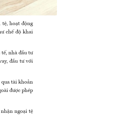
 tệ, hoạt động
như chế độ khai
tế, nhà đầu tư
ay, đầu tư với
 qua tài khoản
goài được phép
 nhận ngoại tệ