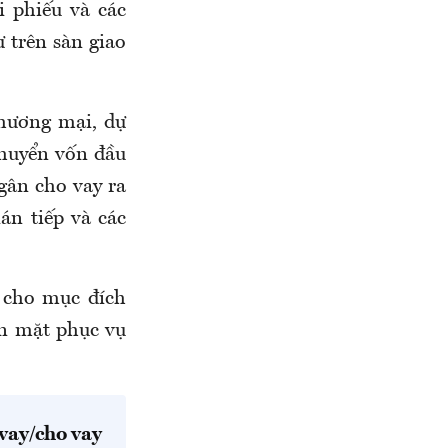
i phiếu và các
 trên sàn giao
hương mại, dự
chuyển vốn đầu
ngân cho vay ra
án tiếp và các
 cho mục đích
ền mặt phục vụ
vay/cho vay