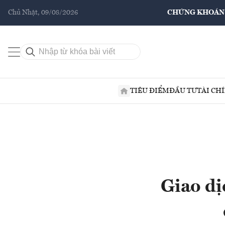
Chủ Nhật, 09/08/2026
CHỨNG KHOÁN
TIÊU ĐIỂM
ĐẦU TƯ
TÀI CH
Giao dị