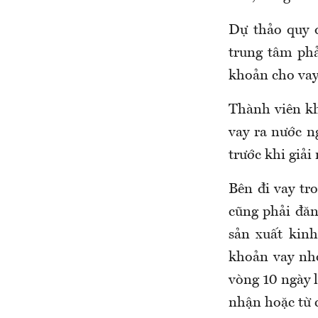
Dự thảo quy đ
trung tâm phả
khoản cho vay
Thành viên kh
vay ra nước n
trước khi giải
Bên đi vay tr
cũng phải đăn
sản xuất kin
khoản vay nhỏ
vòng 10 ngày 
nhận hoặc từ c