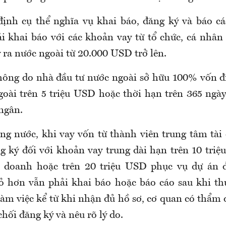
ịnh cụ thể nghĩa vụ khai báo, đăng ký và báo c
i khai báo với các khoản vay từ tổ chức, cá nhân
 ra nước ngoài từ 20.000 USD trở lên.
ông do nhà đầu tư nước ngoài sở hữu 100% vốn đi
goài trên 5 triệu USD hoặc thời hạn trên 365 ngày
 ngân.
ong nước, khi vay vốn từ thành viên trung tâm tài 
g ký đối với khoản vay trung dài hạn trên 10 tri
h doanh hoặc trên 20 triệu USD phục vụ dự án 
 hơn vẫn phải khai báo hoặc báo cáo sau khi th
làm việc kể từ khi nhận đủ hồ sơ, cơ quan có thẩm 
hối đăng ký và nêu rõ lý do.