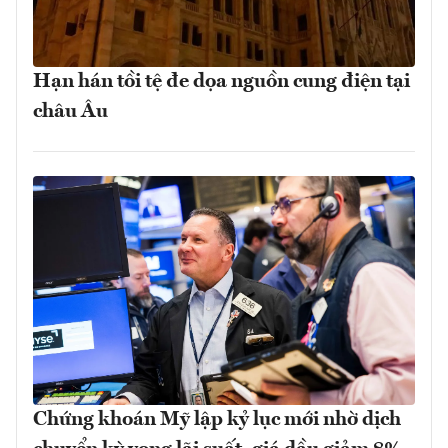
Hạn hán tồi tệ đe dọa nguồn cung điện tại
châu Âu
Chứng khoán Mỹ lập kỷ lục mới nhờ dịch