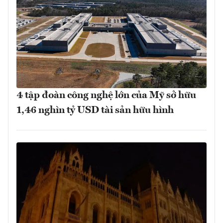
4 tập đoàn công nghệ lớn của Mỹ sở hữu
1,46 nghìn tỷ USD tài sản hữu hình