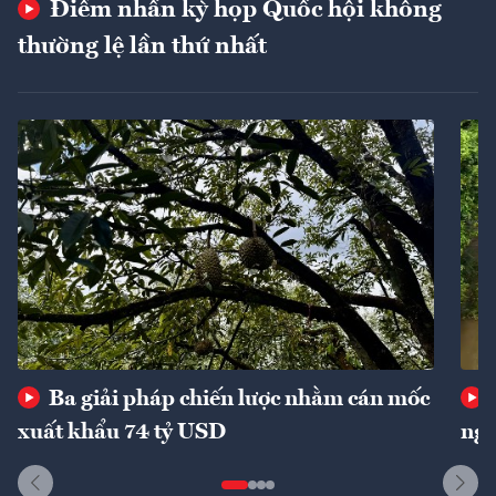
Điểm nhấn kỳ họp Quốc hội không
thường lệ lần thứ nhất
Ba giải pháp chiến lược nhằm cán mốc
xuất khẩu 74 tỷ USD
ngu