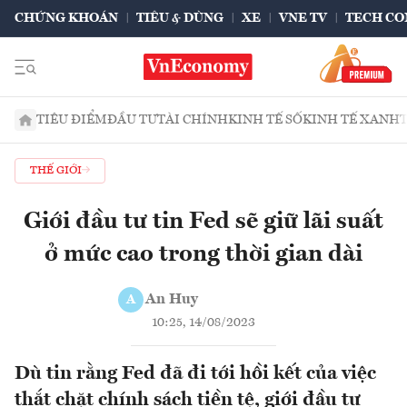
CHỨNG KHOÁN
TIÊU & DÙNG
XE
VNE TV
TECH CO
TIÊU ĐIỂM
ĐẦU TƯ
TÀI CHÍNH
KINH TẾ SỐ
KINH TẾ XANH
THẾ GIỚI
Giới đầu tư tin Fed sẽ giữ lãi suất
ở mức cao trong thời gian dài
An Huy
A
10:25, 14/08/2023
Dù tin rằng Fed đã đi tới hồi kết của việc
thắt chặt chính sách tiền tệ, giới đầu tư