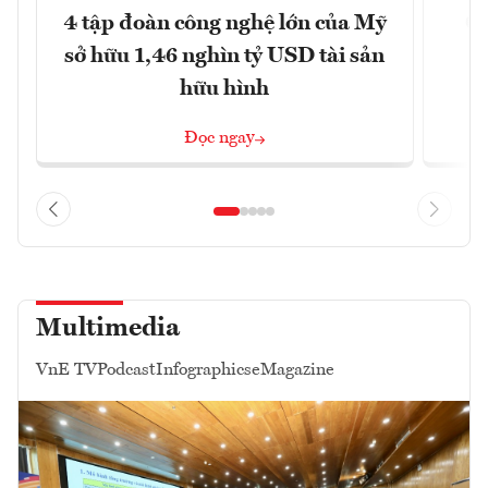
4 tập đoàn công nghệ lớn của Mỹ
Ca
sở hữu 1,46 nghìn tỷ USD tài sản
hữu hình
Đọc ngay
Multimedia
VnE TV
Podcast
Infographics
eMagazine