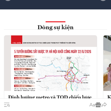
Dòng sự kiện
Định hướng metro và TOD chiến lược
K
trong phát triển đô thị bền vững
K