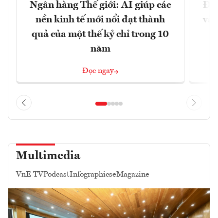
Ngân hàng Thế giới: AI giúp các
Đưa
nền kinh tế mới nổi đạt thành
vào
quả của một thế kỷ chỉ trong 10
năm
Đọc ngay
Multimedia
VnE TV
Podcast
Infographics
eMagazine