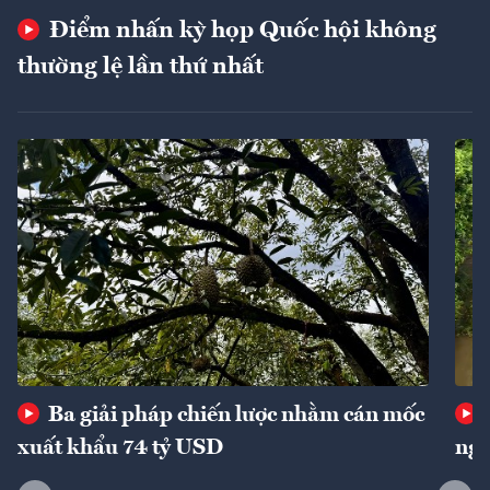
Điểm nhấn kỳ họp Quốc hội không
thường lệ lần thứ nhất
Ba giải pháp chiến lược nhằm cán mốc
xuất khẩu 74 tỷ USD
ngu