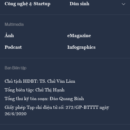
Nhà đầu tư
Du lịch
Công nghệ & Startup
Dân sinh
Tư vấn
Nông sản
Doanh nhân
Tư vấn Tiêu & Dùng
Infographics
Hạ tầng
Sức khỏe
Khung pháp lý
Doanh nghiệp
Địa phương
Thị trường
Bảo hiểm
Multimedia
Sự kiện
Nhân lực
Ảnh
eMagazine
Đẹp +
An sinh
Podcast
Infographics
Giải trí
Y tế
Nhà
Ban Biên tập
Ẩm thực
Chủ tịch HĐBT: TS. Chử Văn Lâm
Tổng biên tập: Chử Thị Hạnh
Tổng thư ký tòa soạn: Đào Quang Bính
Giấy phép Tạp chí điện tử số: 272/GP-BTTTT ngày
26/6/2020