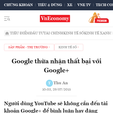
CHỨNG KHOÁN
TIÊU & DÙNG
XE
VNE TV
TECH CO
TIÊU ĐIỂM
ĐẦU TƯ
TÀI CHÍNH
KINH TẾ SỐ
KINH TẾ XANH
SẢN PHẨM - THỊ TRƯỜNG
KINH TẾ SỐ
Google thừa nhận thất bại với
Google+
Thu An
T
10:03, 29/07/2015
Người dùng YouTube sẽ không cần đến tài
khoản Google+ để bình luận hay đăng