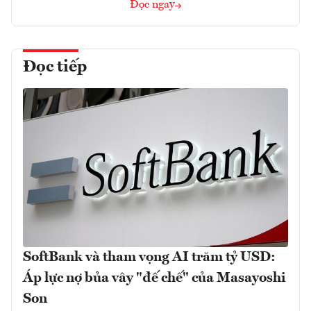
Đọc ngay
Đọc tiếp
SoftBank và tham vọng AI trăm tỷ USD:
Áp lực nợ bủa vây "đế chế" của Masayoshi
Son