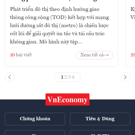
Phát triển đô thị theo định hướng giao
K
thông công cộng (TOD) kết hợp với mạng
V
lưới đường sắt đô thị (metro) là chiến lược
cốt lõi để giải quyết ùn tắc và tái cấu trúc
không gian. Mô hình này tập...
10
bài viết
Xem tất cả
2
1
2
3
4
Chứng khoán
Tiêu & Dùng