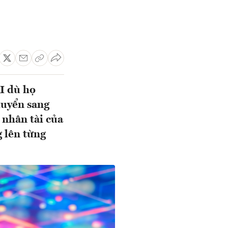
AI dù họ
huyển sang
 nhân tài của
g lên từng