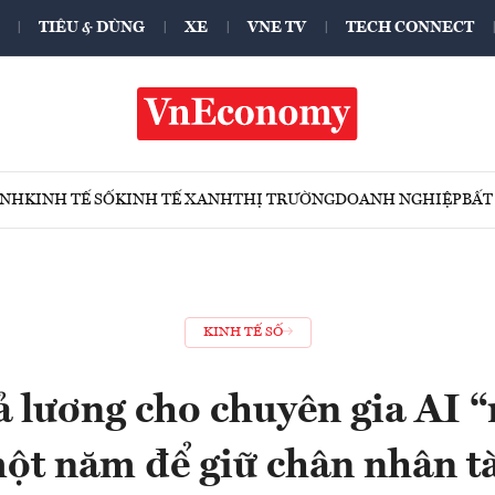
TIÊU & DÙNG
XE
VNE TV
TECH CONNECT
ÍNH
KINH TẾ SỐ
KINH TẾ XANH
THỊ TRƯỜNG
DOANH NGHIỆP
BẤT
KINH TẾ SỐ
ả lương cho chuyên gia AI “
ột năm để giữ chân nhân t