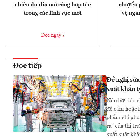
nhiều dư địa mở rộng hợp tác
chuyển 
trong các lĩnh vực mới
vệ ngà
Đọc ngay
Đọc tiếp
Đề nghị sửa
xuất khẩu 
Nếu lấy tiêu 
để cấm hoặc h
phẩm chỉ phục
ra" của thị t
xuất xuất kh