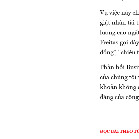
Vụ việc này ch
giật nhân tài 
lương cao ngấ
Freitas gọi đ
đồng”, "chiêu 
Phản hồi Busin
của chúng tôi 
khoản không c
đáng của công 
ĐỌC BÀI THEO T