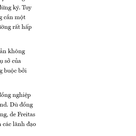
đừng ký. Tuy
ng cần một
ường rất hấp
oản không
ụ sở của
g buộc bởi
 đồng nghiệp
ind. Dù đồng
g, de Freitas
n các lãnh đạo