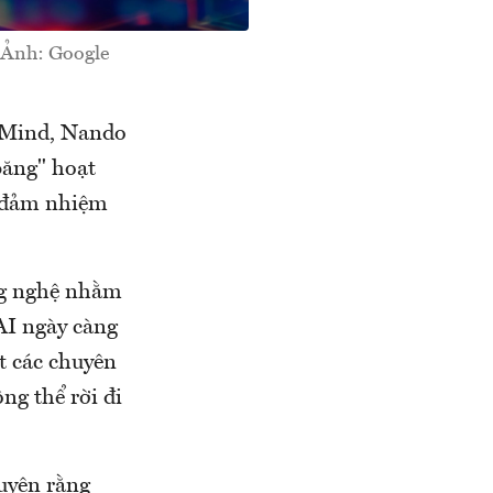
- Ảnh: Google
epMind, Nando
băng" hoạt
n đảm nhiệm
ông nghệ nhằm
AI ngày càng
ặt các chuyên
ng thể rời đi
huyên rằng