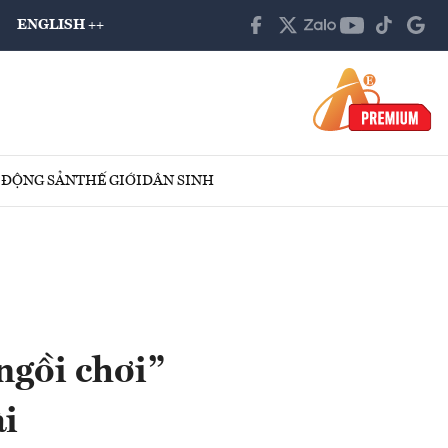
ENGLISH ++
 ĐỘNG SẢN
THẾ GIỚI
DÂN SINH
ngồi chơi”
ài