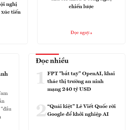
ội nghị
chiến lược
 xúc tiến
Đọc ngay
Đọc nhiều
1
FPT "bắt tay” OpenAI, khai
ành
thác thị trường an ninh
mạng 240 tỷ USD
 Nam
ản
2
“Quái kiệt” Lê Viết Quốc rời
 "đầu
Google để khởi nghiệp AI
n