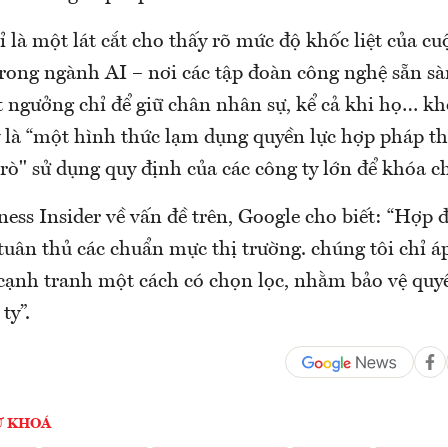
ỉ là một lát cắt cho thấy rõ mức độ khốc liệt của c
trong ngành AI – nơi các tập đoàn công nghệ sẵn sà
t ngưởng chỉ để giữ chân nhân sự, kể cả khi họ… kh
ây là “một hình thức lạm dụng quyền lực hợp pháp t
trò" sử dụng quy định của các công ty lớn để khóa ch
ess Insider về vấn đề trên, Google cho biết: “Hợp 
tuân thủ các chuẩn mực thị trường. chúng tôi chỉ á
ạnh tranh một cách có chọn lọc, nhằm bảo vệ quyề
ty”.
Ừ KHOÁ