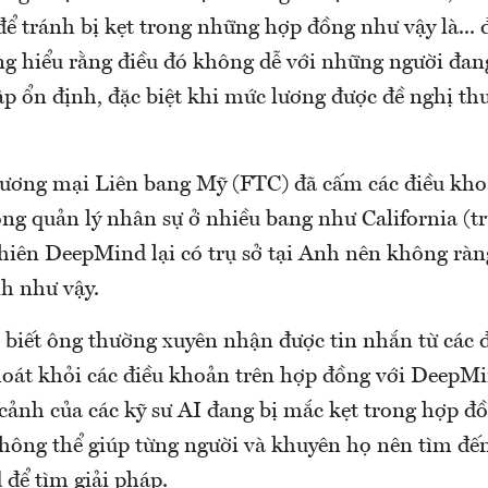
để tránh bị kẹt trong những hợp đồng như vậy là... 
ng hiểu rằng điều đó không dễ với những người đa
p ổn định, đặc biệt khi mức lương được đề nghị th
ương mại Liên bang Mỹ (FTC) đã cấm các điều kh
ng quản lý nhân sự ở nhiều bang như California (tr
nhiên DeepMind lại có trụ sở tại Anh nên không ràn
nh như vậy.
o biết ông thường xuyên nhận được tin nhắn từ các
thoát khỏi các điều khoản trên hợp đồng với DeepM
ảnh của các kỹ sư AI đang bị mắc kẹt trong hợp đồn
không thể giúp từng người và khuyên họ nên tìm đế
để tìm giải pháp.