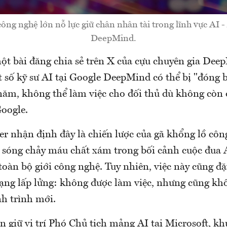
công nghệ lớn nỗ lực giữ chân nhân tài trong lĩnh vực AI 
DeepMind.
một bài đăng chia sẻ trên X của cựu chuyên gia De
t số kỹ sư AI tại Google DeepMind có thể bị "đóng 
năm, không thể làm việc cho đối thủ dù không cò
Google.
der nhận định đây là chiến lược của gã khổng lồ c
 sóng chảy máu chất xám trong bối cảnh cuộc đua 
toàn bộ giới công nghệ. Tuy nhiên, việc này cũng đ
rạng lấp lửng: không được làm việc, nhưng cũng khô
nh trình mới.
ện giữ vị trí Phó Chủ tịch mảng AI tại Microsoft, k