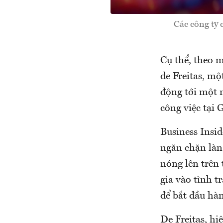
Các công ty 
Cụ thể, theo 
de Freitas, mộ
động tới một 
công việc tại 
Business Insi
ngăn chặn làn
nóng lên trên 
gia vào tình t
để bắt đầu hà
De Freitas, hi