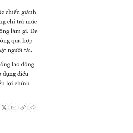
uộc chiến giành
ng chi trả mức
ông làm gì. De
hông qua hợp
ặt người tài.
đồng lao động
p dụng điều
n lợi chính