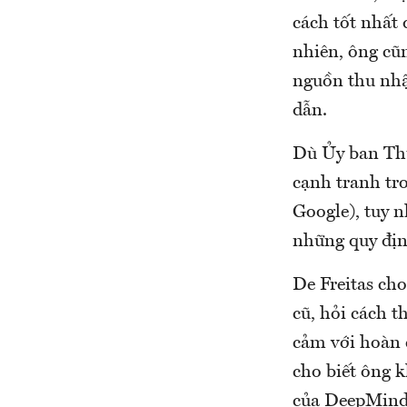
cách tốt nhất 
nhiên, ông cũ
nguồn thu nhậ
dẫn.
Dù Ủy ban Th
cạnh tranh tro
Google), tuy 
những quy đị
De Freitas ch
cũ, hỏi cách 
cảm với hoàn c
cho biết ông 
của DeepMind 