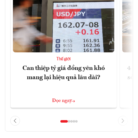
Thế giới
Can thiệp tỷ giá đồng yên khó
4 t
mang lại hiệu quả lâu dài?
sở 
Đọc ngay