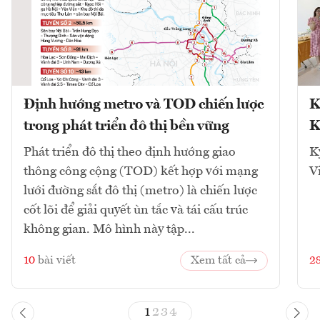
Định hướng metro và TOD chiến lược
K
trong phát triển đô thị bền vững
K
Phát triển đô thị theo định hướng giao
K
thông công cộng (TOD) kết hợp với mạng
V
lưới đường sắt đô thị (metro) là chiến lược
cốt lõi để giải quyết ùn tắc và tái cấu trúc
không gian. Mô hình này tập...
10
bài viết
Xem tất cả
2
1
2
3
4