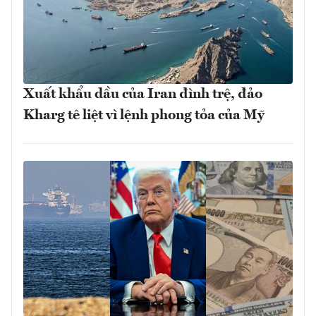
Xuất khẩu dầu của Iran đình trệ, đảo
Kharg tê liệt vì lệnh phong tỏa của Mỹ