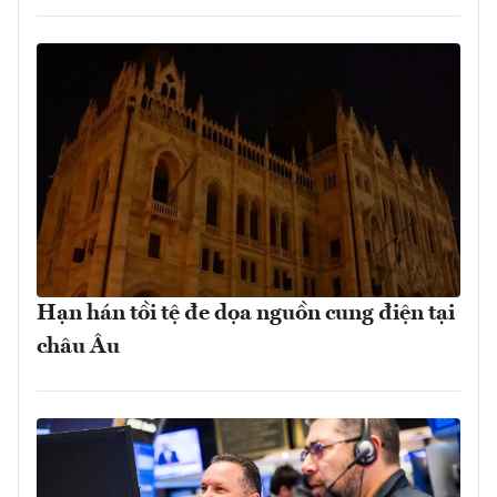
Hạn hán tồi tệ đe dọa nguồn cung điện tại
châu Âu