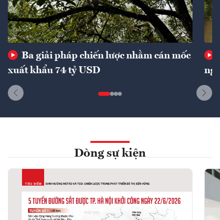
Ba giải pháp chiến lược nhằm cán mốc
xuất khẩu 74 tỷ USD
ngu
Dòng sự kiện