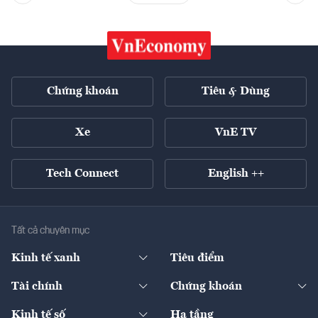
Chứng khoán
Tiêu & Dùng
Xe
VnE TV
Tech Connect
English ++
Tất cả chuyên mục
Kinh tế xanh
Tiêu điểm
Chuyển động xanh
Tài chính
Chứng khoán
Pháp lý
Ngân hàng
Doanh nghiệp niêm yết
Kinh tế số
Hạ tầng