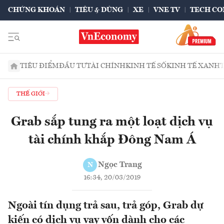
CHỨNG KHOÁN
TIÊU & DÙNG
XE
VNE TV
TECH CO
TIÊU ĐIỂM
ĐẦU TƯ
TÀI CHÍNH
KINH TẾ SỐ
KINH TẾ XANH
THẾ GIỚI
Grab sắp tung ra một loạt dịch vụ
tài chính khắp Đông Nam Á
Ngọc Trang
N
16:34, 20/03/2019
Ngoài tín dụng trả sau, trả góp, Grab dự
kiến có dịch vụ vay vốn dành cho các