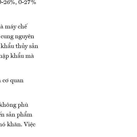
 0-26%, 0-27%
hà máy chế
n cung nguyên
t khẩu thủy sản
nhập khẩu mà
ả cơ quan
y không phù
iến sản phẩm
hó khăn. Việc