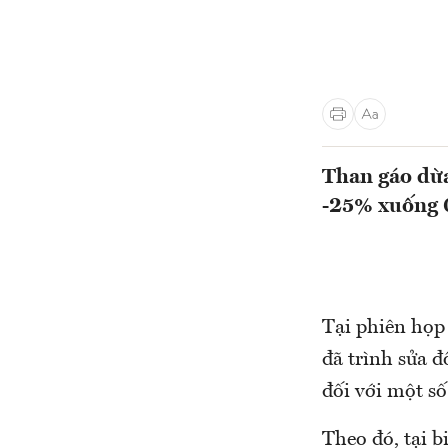
Than gáo dừa
-25% xuống
Tại phiên họp
đã trình sửa đ
đối với một s
Theo đó, tại b