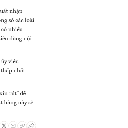
xuất nhập
ng số các loài
 có nhiều
tiêu dùng nội
 ủy viên
 thấp nhất
xin rút” đề
t hàng này sẽ