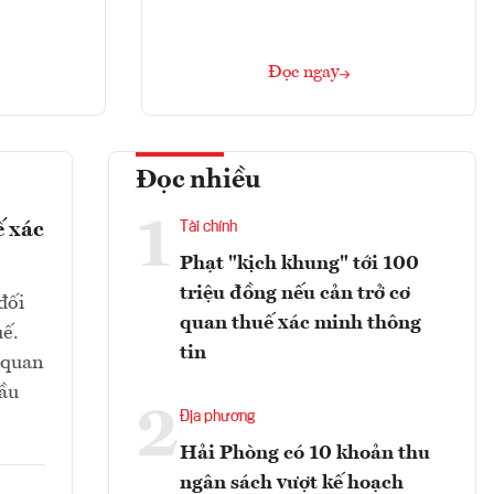
Đọc ngay
Đọc nhiều
1
ế xác
Tài chính
Phạt "kịch khung" tới 100
triệu đồng nếu cản trở cơ
đối
quan thuế xác minh thông
uế.
tin
ơ quan
cầu
2
Địa phương
Hải Phòng có 10 khoản thu
ngân sách vượt kế hoạch