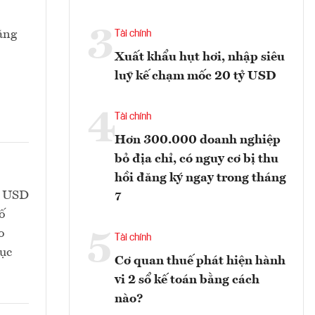
3
ằng
Tài chính
Xuất khẩu hụt hơi, nhập siêu
luỹ kế chạm mốc 20 tỷ USD
4
Tài chính
Hơn 300.000 doanh nghiệp
bỏ địa chỉ, có nguy cơ bị thu
hồi đăng ký ngay trong tháng
tỷ USD
7
số
o
5
Tài chính
hục
Cơ quan thuế phát hiện hành
vi 2 sổ kế toán bằng cách
nào?