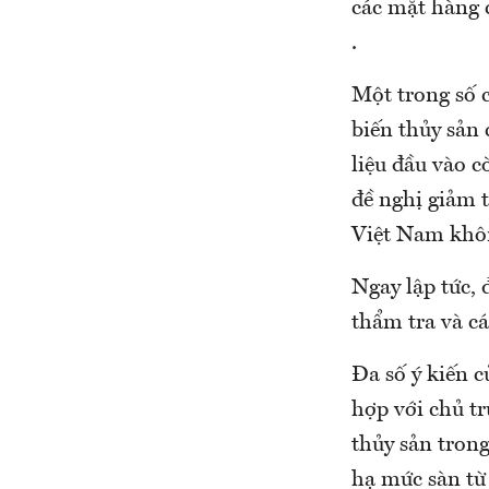
các mặt hàng 
.
Một trong số c
biến thủy sản
liệu đầu vào c
đề nghị giảm 
Việt Nam khôn
Ngay lập tức,
thẩm tra và cá
Đa số ý kiến 
hợp với chủ tr
thủy sản tron
hạ mức sàn từ