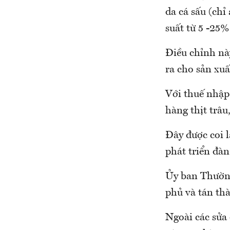
da cá sấu (chỉ
suất từ 5 -25
Điều chỉnh nà
ra cho sản xuấ
Với thuế nhập
hàng thịt trâu
Đây được coi 
phát triển đàn
Ủy ban Thường
phủ và tán th
Ngoài các sửa