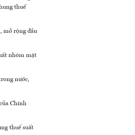
khung thuế
u, mở rộng đầu
suất nhóm mặt
trong nước,
 của Chính
ung thuế suất