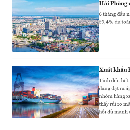
Hải Phòng c
6 tháng đầu n
59,4% dự toán
Xuất khẩu h
Tính đến hết 
đang đặt ra á
nhóm hàng xu
thấy rủi ro m
hồi đủ mạnh 