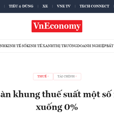
TIÊU & DÙNG
XE
VNE TV
TECH CONNECT
ÍNH
KINH TẾ SỐ
KINH TẾ XANH
THỊ TRƯỜNG
DOANH NGHIỆP
BẤT
THUẾ
TÀI CHÍNH
àn khung thuế suất một số
xuống 0%