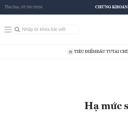
Thứ Sáu, 07/08/2026
CHỨNG KHOÁN
TIÊU ĐIỂM
ĐẦU TƯ
TÀI CH
Hạ mức s