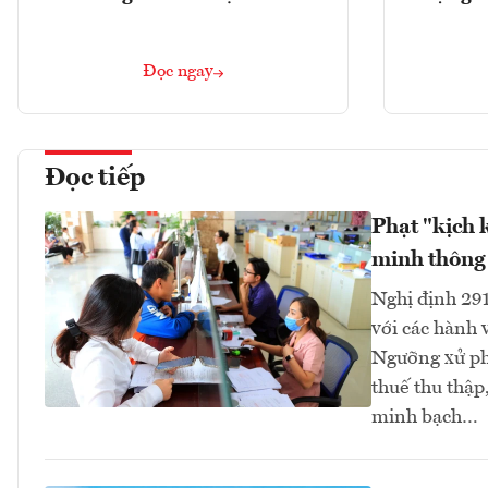
Đọc ngay
Đọc tiếp
Phạt "kịch 
minh thông 
Nghị định 29
với các hành 
Ngưỡng xử phạ
thuế thu thập
minh bạch…