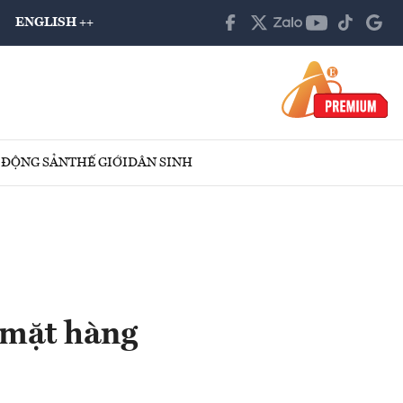
ENGLISH ++
 ĐỘNG SẢN
THẾ GIỚI
DÂN SINH
 mặt hàng