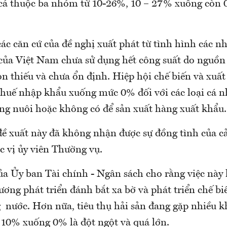
cá thuộc ba nhóm từ 10-26%, 10 – 27% xuống còn
ác căn cứ của đề nghị xuất phát từ tình hình các n
 của Việt Nam chưa sử dụng hết công suất do nguồ
òn thiếu và chưa ổn định. Hiệp hội chế biến và xuấ
thuế nhập khẩu xuống mức 0% đối với các loại cá 
g nuôi hoặc không có để sản xuất hàng xuất khẩu.
 đề xuất này đã không nhận được sự đồng tình của c
c vị ủy viên Thường vụ.
của Ủy ban Tài chính - Ngân sách cho rằng việc nà
ương phát triển đánh bắt xa bờ và phát triển chế b
g nước. Hơn nữa, tiêu thụ hải sản đang gặp nhiều k
 10% xuống 0% là đột ngột và quá lớn.