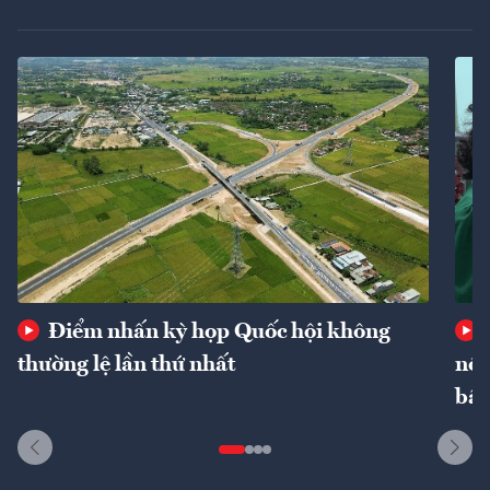
Điểm nhấn kỳ họp Quốc hội không
thường lệ lần thứ nhất
nôn
bất