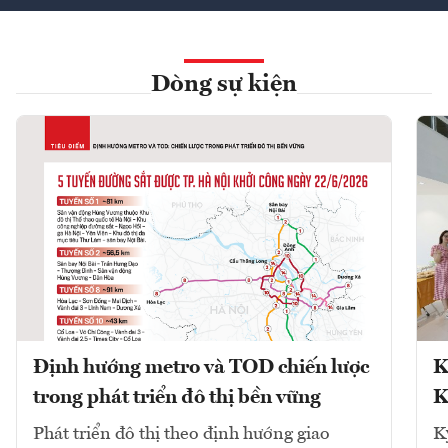
Dòng sự kiện
Định hướng metro và TOD chiến lược
K
trong phát triển đô thị bền vững
K
Phát triển đô thị theo định hướng giao
K