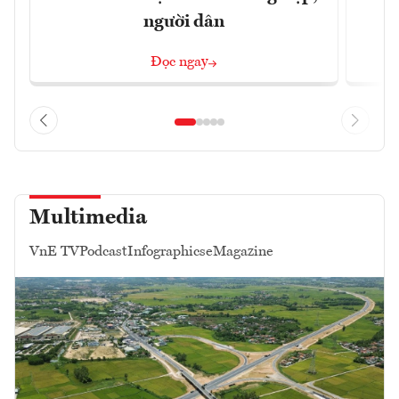
người dân
Đọc ngay
Multimedia
VnE TV
Podcast
Infographics
eMagazine