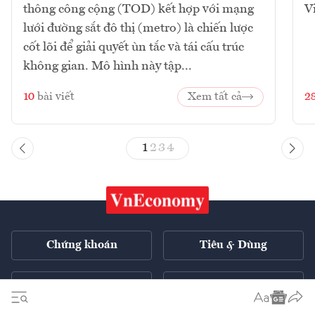
thông công cộng (TOD) kết hợp với mạng
V
lưới đường sắt đô thị (metro) là chiến lược
cốt lõi để giải quyết ùn tắc và tái cấu trúc
không gian. Mô hình này tập...
10
bài viết
Xem tất cả
2
1
2
3
4
Chứng khoán
Tiêu & Dùng
Xe
VnE TV