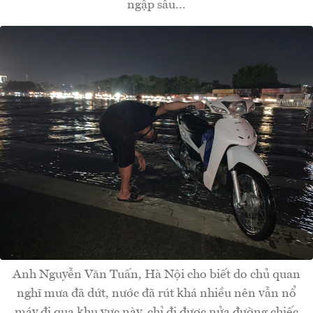
ngập sâu...
Anh Nguyễn Văn Tuấn, Hà Nội cho biết do chủ quan
nghĩ mưa đã dứt, nước đã rút khá nhiều nên vẫn nổ
máy đi qua khu vực này, chỉ đi được nửa đường chiếc