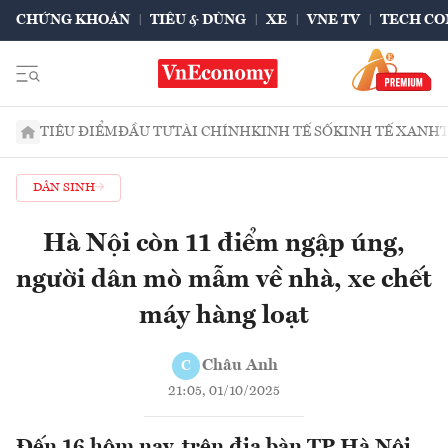
CHỨNG KHOÁN
TIÊU & DÙNG
XE
VNE TV
TECH CO
TIÊU ĐIỂM
ĐẦU TƯ
TÀI CHÍNH
KINH TẾ SỐ
KINH TẾ XANH
DÂN SINH
Hà Nội còn 11 điểm ngập úng,
người dân mò mẫm về nhà, xe chết
máy hàng loạt
Châu Anh
C
21:05, 01/10/2025
Đến 16 hôm nay, trên địa bàn TP Hà Nội