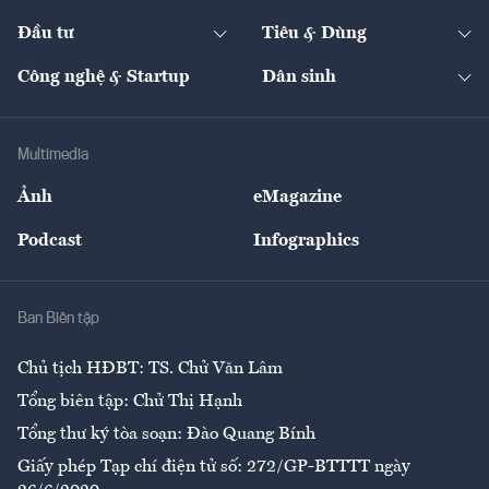
Start-up
Dự án
Công nghiệp
Chuyển động 24h
Đối thoại
The Guide
Video
Đầu tư
Tiêu & Dùng
Quản trị số
Cafe BĐS
Thị trường
Kinh doanh
Kết nối
Tạp chí kinh tế Việt Nam
eMagazine
Nhà đầu tư
Du lịch
Công nghệ & Startup
Dân sinh
Tư vấn
Nông sản
Doanh nhân
Tư vấn Tiêu & Dùng
Infographics
Hạ tầng
Sức khỏe
Khung pháp lý
Doanh nghiệp
Địa phương
Thị trường
Bảo hiểm
Multimedia
Sự kiện
Nhân lực
Ảnh
eMagazine
Đẹp +
An sinh
Podcast
Infographics
Giải trí
Y tế
Nhà
Ban Biên tập
Ẩm thực
Chủ tịch HĐBT: TS. Chử Văn Lâm
Tổng biên tập: Chử Thị Hạnh
Tổng thư ký tòa soạn: Đào Quang Bính
Giấy phép Tạp chí điện tử số: 272/GP-BTTTT ngày