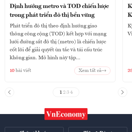
Định hướng metro và TOD chiến lược
K
trong phát triển đô thị bền vững
K
Phát triển đô thị theo định hướng giao
K
thông công cộng (TOD) kết hợp với mạng
V
lưới đường sắt đô thị (metro) là chiến lược
cốt lõi để giải quyết ùn tắc và tái cấu trúc
không gian. Mô hình này tập...
10
bài viết
Xem tất cả
2
1
2
3
4