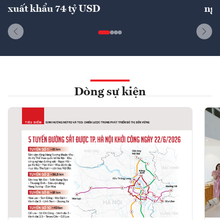
xuất khẩu 74 tỷ USD
ngu
Dòng sự kiện