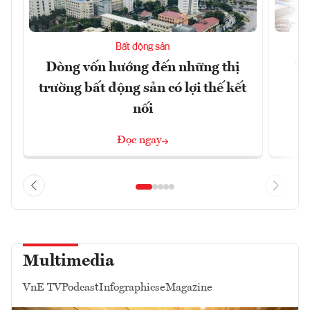
Bất động sản
Dòng vốn hướng đến những thị
Tậ
trường bất động sản có lợi thế kết
t
nối
Đọc ngay
Multimedia
VnE TV
Podcast
Infographics
eMagazine