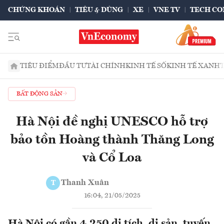
CHỨNG KHOÁN
TIÊU & DÙNG
XE
VNE TV
TECH CO
TIÊU ĐIỂM
ĐẦU TƯ
TÀI CHÍNH
KINH TẾ SỐ
KINH TẾ XANH
BẤT ĐỘNG SẢN
Hà Nội đề nghị UNESCO hỗ trợ
bảo tồn Hoàng thành Thăng Long
và Cổ Loa
Thanh Xuân
T
16:04, 21/05/2025
Hà Nội có gần 4.250 di tích, di sản, tuyến