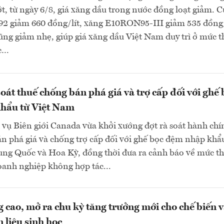
, từ ngày 6/8, giá xăng dầu trong nước đồng loạt giảm. C
 giảm 660 đồng/lít, xăng E10RON95-III giảm 535 đồng/
cũng giảm nhẹ, giúp giá xăng dầu Việt Nam duy trì ở mức 
ực…
oát thuế chống bán phá giá và trợ cấp đối với ghế 
hẩu từ Việt Nam
vụ Biên giới Canada vừa khởi xướng đợt rà soát hành chí
n phá giá và chống trợ cấp đối với ghế bọc đệm nhập khẩ
ung Quốc và Hoa Kỳ, đồng thời đưa ra cảnh báo về mức t
oanh nghiệp không hợp tác...
g cao, mở ra chu kỳ tăng trưởng mới cho chế biến 
 liệu sinh học