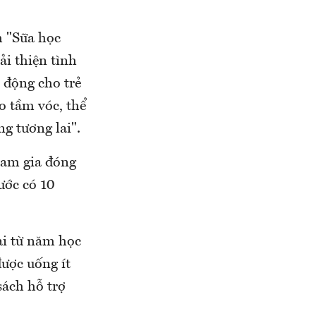
 "Sữa học
i thiện tình
 động cho trẻ
o tầm vóc, thể
g tương lai".
tham gia đóng
ước có 10
ai từ năm học
được uống ít
sách hỗ trợ