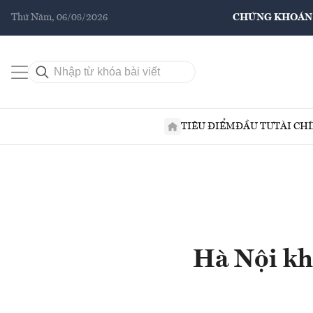
Thứ Năm, 06/08/2026
CHỨNG KHOÁN
TIÊU ĐIỂM
ĐẦU TƯ
TÀI CH
Hà Nội kh