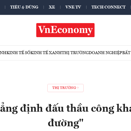
TIÊU & DÙNG
XE
VNE TV
TECH CONNECT
ÍNH
KINH TẾ SỐ
KINH TẾ XANH
THỊ TRƯỜNG
DOANH NGHIỆP
BẤT
THỊ TRƯỜNG
ẳng định đấu thầu công kha
đường"