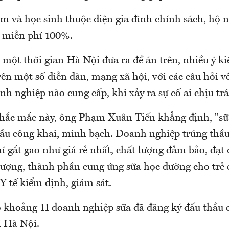
em và học sinh thuộc diện gia đình chính sách, hộ 
 miễn phí 100%.
 một thời gian Hà Nội đưa ra đề án trên, nhiều ý k
rên một số diễn đàn, mạng xã hội, với các câu hỏi về
nh nghiệp nào cung cấp, khi xảy ra sự cố ai chịu tr
hắc mắc này, ông Phạm Xuân Tiến khẳng định, "sữ
hầu công khai, minh bạch. Doanh nghiệp trúng thầu
hí gắt gao như giá rẻ nhất, chất lượng đảm bảo, đạt
 lượng, thành phần cung ứng sữa học đường cho trẻ 
Y tế kiểm định, giám sát.
có khoảng 11 doanh nghiệp sữa đã đăng ký đấu thầu 
i Hà Nội.