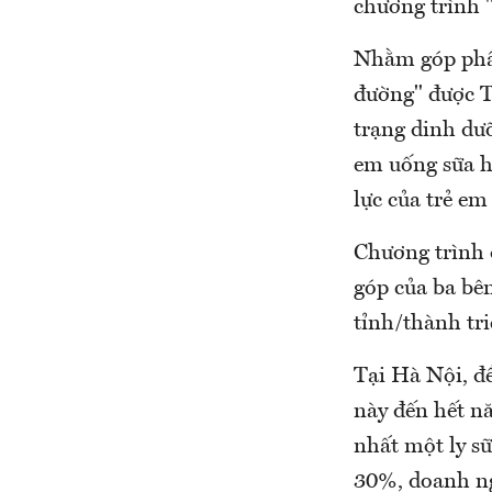
chương trình 
Nhằm góp phần
đường" được T
trạng dinh dư
em uống sữa h
lực của trẻ em
Chương trình đ
góp của ba bê
tỉnh/thành tri
Tại Hà Nội, đ
này đến hết nă
nhất một ly s
30%, doanh ng