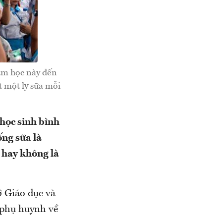
năm học này đến
t một ly sữa mỗi
học sinh bình
ng sữa là
 hay không là
 Giáo dục và
 phụ huynh về