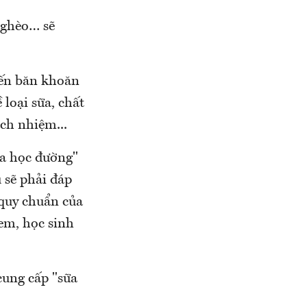
nghèo… sẽ
iến băn khoăn
 loại sữa, chất
ách nhiệm...
a học đường"
 sẽ phải đáp
 quy chuẩn của
em, học sinh
cung cấp "sữa