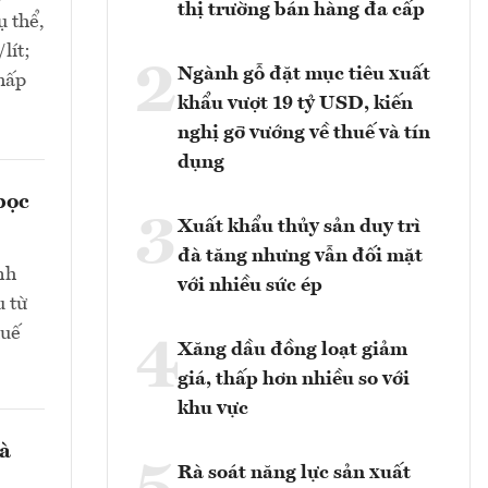
thị trường bán hàng đa cấp
ụ thể,
lít;
2
Ngành gỗ đặt mục tiêu xuất
thấp
khẩu vượt 19 tỷ USD, kiến
nghị gỡ vướng về thuế và tín
dụng
bọc
3
Xuất khẩu thủy sản duy trì
đà tăng nhưng vẫn đối mặt
nh
với nhiều sức ép
u từ
huế
4
Xăng dầu đồng loạt giảm
giá, thấp hơn nhiều so với
khu vực
và
Rà soát năng lực sản xuất