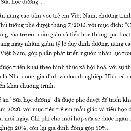
"Sữa học đường".
 nâng cao tầm vóc trẻ em Việt Nam, chương trình
hủ tướng phê duyệt tháng 7/2016, với mục đích: "Cả
ỡng của trẻ em mẫu giáo và tiểu học thông qua hoạt
àng ngày nhằm giảm tỷ lệ duy dinh dưỡng, nâng ca
 Việt Nam, góp phần phát triển nguồn nhân lực tron
ược triển khai theo hình thức xã hội hoá, với sự 
n là Nhà nước, gia đình và doanh nghiệp. Hiện cả n
ển khai chương trình.
ề án "Sữa học đường" đã được phê duyệt để triển kh
m 2020, với mục tiêu trẻ em mẫu giáo và tiểu học 
ữa mỗi ngày. Chi phí cho mỗi hộp sữa sẽ được ngân 
hiệp 20%, còn lại gia đình đóng góp 50%.