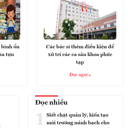
 bình ổn
Các bác sĩ thêm điều kiện để
ùa tựu
xử trí các ca sản khoa phức
tạp
Đọc ngay
Đọc nhiều
1
Siết chặt quản lý, kiến tạo
môi trường minh bạch cho
g