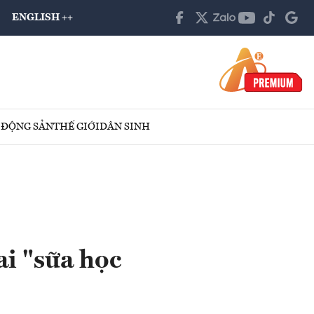
ENGLISH ++
 ĐỘNG SẢN
THẾ GIỚI
DÂN SINH
i "sữa học