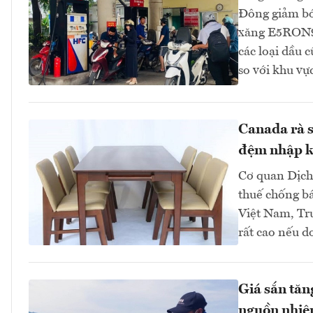
Đông giảm bớt
xăng E5RON92
các loại dầu 
so với khu v
Canada rà s
đệm nhập k
Cơ quan Dịch 
thuế chống bá
Việt Nam, Tr
rất cao nếu d
Giá sắn tăn
nguồn nhiên