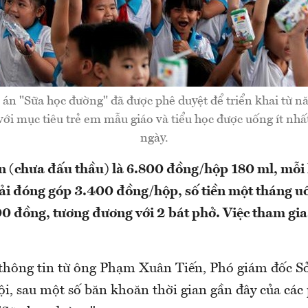
 án "Sữa học đường" đã được phê duyệt để triển khai từ 
ới mục tiêu trẻ em mẫu giáo và tiểu học được uống ít nhấ
ngày.
ến (chưa đấu thầu) là 6.800 đồng/hộp 180 ml, mỗi 
ải đóng góp 3.400 đồng/hộp, số tiền một tháng uố
 đồng, tương đương với 2 bát phở. Việc tham gia
thông tin từ ông Phạm Xuân Tiến, Phó giám đốc Sở
i, sau một số băn khoăn thời gian gần đây của các