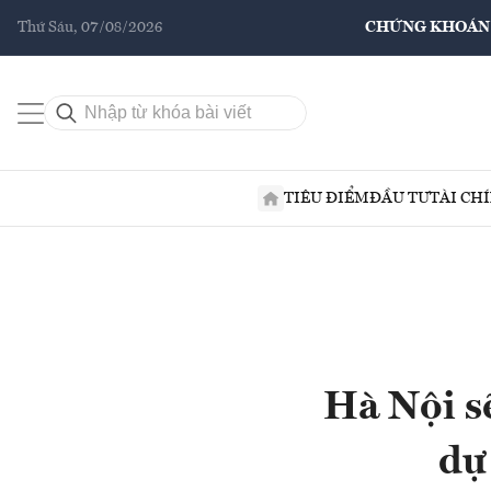
Thứ Sáu, 07/08/2026
CHỨNG KHOÁN
TIÊU ĐIỂM
ĐẦU TƯ
TÀI CH
Hà Nội s
dự