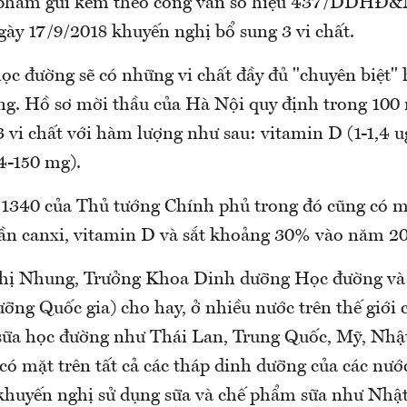
 phẩm gửi kèm theo công văn số hiệu 437/DDHĐ&
ày 17/9/2018 khuyến nghị bổ sung 3 vi chất.
ọc đường sẽ có những vi chất đầy đủ "chuyên biệt" 
ờng. Hồ sơ mời thầu của Hà Nội quy định trong 10
 vi chất với hàm lượng như sau: vitamin D (1-1,4 ug)
14-150 mg).
 1340 của Thủ tướng Chính phủ trong đó cũng có mụ
ần canxi, vitamin D và sắt khoảng 30% vào năm 2
Thị Nhung, Trưởng Khoa Dinh dưỡng Học đường v
ỡng Quốc gia) cho hay, ở nhiều nước trên thế giới 
sữa học đường như Thái Lan, Trung Quốc, Mỹ, Nhậ
ó mặt trên tất cả các tháp dinh dưỡng của các nướ
khuyến nghị sử dụng sữa và chế phẩm sữa như Nhật