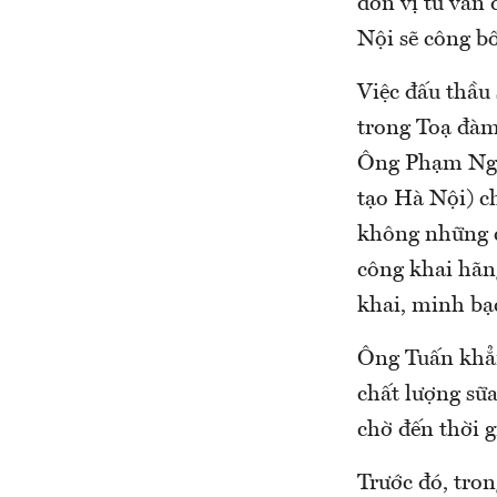
đơn vị tư vấn
Nội sẽ công bố
Việc đấu thầu
trong Toạ đàm
Ông Phạm Ngọc
tạo Hà Nội) ch
không những c
công khai hãn
khai, minh bạ
Ông Tuấn khẳn
chất lượng sữa
chờ đến thời g
Trước đó, tro