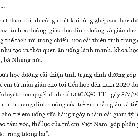
..
đạt được thành công nhất khi lồng ghép sữa học đ
ữa ăn học đường, giáo dục dinh dưỡng và giáo dục 
 thể tách rời trong chiến lược cải thiện tình trạng
 như tạo ra thói quen ăn uống lành mạnh, khoa học
, bà Nhung nói.
sữa học đường cải thiện tình trạng dinh dưỡng gó
rẻ em từ mẫu giáu cho tới tiểu học đến năm 2020 đ
 duyệt theo quyết định số 1340/QĐ-TT ngày 8/7/2
ện tình trạng dinh dưỡng của trẻ em mẫu giáo và ti
 cho trẻ em uống sữa hàng ngày nhằm cải giảm tỷ l
ao tầm vóc, thể lực của trẻ em Việt Nam, góp phần 
 trong tương lai".