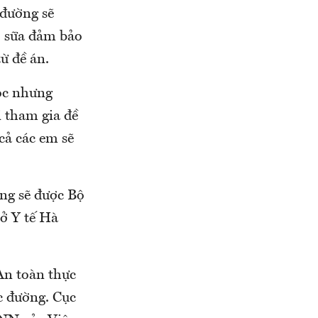
 đường sẽ
c, sữa đảm bảo
từ đề án.
ọc nhưng
i tham gia đề
cả các em sẽ
ng sẽ được Bộ
ở Y tế Hà
n toàn thực
c đường. Cục