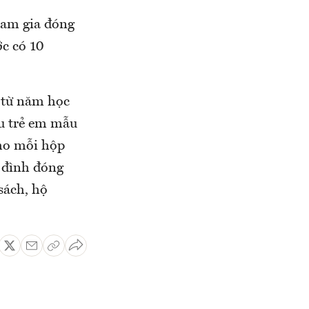
tham gia đóng
ớc có 10
i từ năm học
u trẻ em mẫu
cho mỗi hộp
a đình đóng
sách, hộ