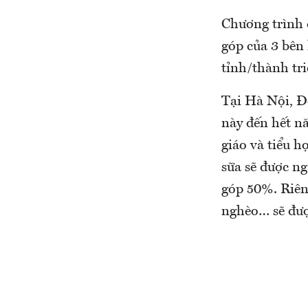
Chương trình đ
góp của 3 bên 
tỉnh/thành tr
Tại Hà Nội, Đ
này đến hết n
giáo và tiểu h
sữa sẽ được n
góp 50%. Riêng
nghèo… sẽ đư