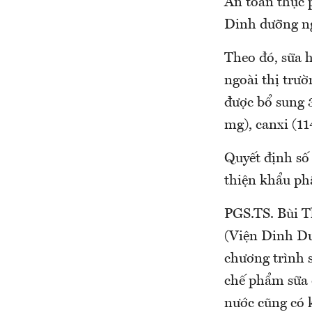
An toàn thực
Dinh dưỡng ng
Theo đó, sữa h
ngoài thị trư
được bổ sung 3
mg), canxi (1
Quyết định số
thiện khẩu ph
PGS.TS. Bùi 
(Viện Dinh Dư
chương trình 
chế phẩm sữa c
nước cũng có 