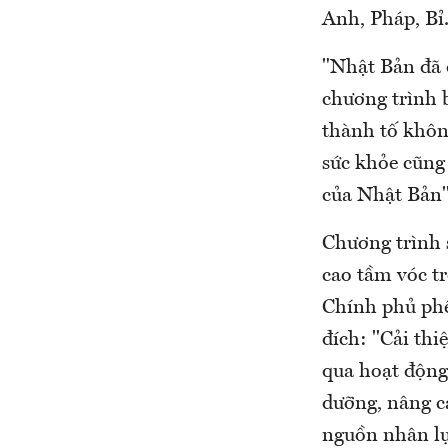
Anh, Pháp, Bỉ..
"Nhật Bản đã 
chương trình b
thành tố không
sức khỏe cũng
của Nhật Bản"
Chương trình 
cao tầm vóc t
Chính phủ phê
đích: "Cải thi
qua hoạt động
dưỡng, nâng c
nguồn nhân lực