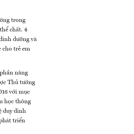
ường trong
thể chất. 4
 dinh dưỡng và
 cho trẻ em
p phần nâng
ược Thủ tướng
016 với mục
ểu học thông
ệ duy dinh
phát triển