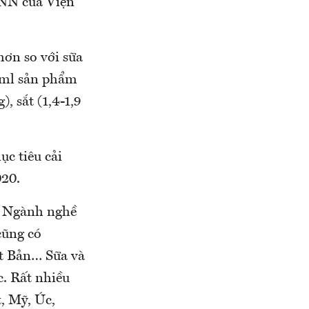
NN của Viện
hơn so với sữa
0 ml sản phẩm
, sắt (1,4-1,9
c tiêu cải
020.
à Ngành nghề
cũng có
t Bản… Sữa và
c. Rất nhiều
, Mỹ, Úc,