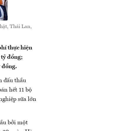
hật, Thái Lan,
hí thực hiện
 tỷ đồng;
 đồng.
n đấu thầu
án hết 11 bộ
nghiệp sữa lớn
hầu bởi một