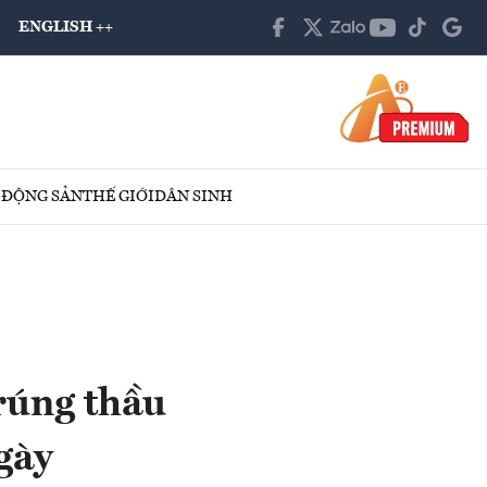
ENGLISH ++
 ĐỘNG SẢN
THẾ GIỚI
DÂN SINH
rúng thầu
gày