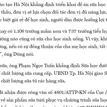
ào tạo Hà Nội khẳng định triển khai đề án sữa học
thầu, đơn vị sẽ lựa chọn đối tác đơn vị đủ năng lự
c biệt giá rẻ để học sinh, người dân được hưởng lợi 
nay có 1.108 trường mầm non và 737 trường tiểu h
ờng nào cũng có sữa cho học sinh uống. Vì vậy, kh
ng, nếu có sự đồng thuận của cha mẹ học sinh, tất 
", ông Dũng nói.
 sữa, ông Phạm Ngọc Tuấn khẳng định Sữa học đườ
về chất lượng sữa cung cấp. UBND Tp. Hà Nội giao S
chất lượng sữa từ các hãng sữa.
đã nhận được công văn số 4801/ATTP-KN của Cục A
 về sản phẩm sữa tươi phục vụ chương trình sữa họ