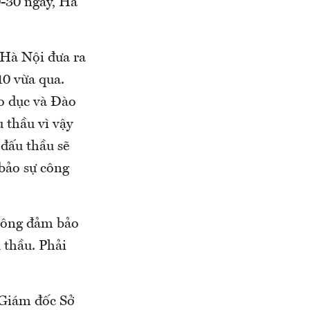
0-30 ngày, Hà
 Hà Nội đưa ra
10 vừa qua.
o dục và Đào
u thầu vì vậy
đấu thầu sẽ
bảo sự công
không đảm bảo
u thầu. Phải
.
 Giám đốc Sở