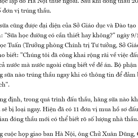
 độc lập do Hà Nội thuê ngoài. Sau khi đóng thầu 2
 đơn vị trúng thầu.
 sữa cũng được đại diện của Sở Giáo dục và Đào tạo
: "Sữa học đường có cần thiết hay không?" ngày 9/
 Tuấn (Trưởng phòng Chính trị Tư tưởng, Sở Giá
o biết: "Chúng tôi đã công khai rộng rãi về việc đấ
ả nước mà nước ngoài cũng biết về đề án. Bộ phận 
g sữa nào trúng thầu ngay khi có thông tin để đảm 
ch".
g định, trong quá trình đấu thầu, hãng sữa nào 
 sẽ bị loại ngay. Hiện đã có 11 đơn vị mua hồ sơ đấ
ian đóng thầu mới có thể biết rõ số lượng nhà thầu
ng cuộc họp giao ban Hà Nội, ông Chử Xuân Dũng,