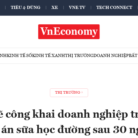
TIÊU & DÙNG
XE
VNE TV
TECH CONNECT
ÍNH
KINH TẾ SỐ
KINH TẾ XANH
THỊ TRƯỜNG
DOANH NGHIỆP
BẤT
THỊ TRƯỜNG
ẽ công khai doanh nghiệp t
 án sữa học đường sau 30 n