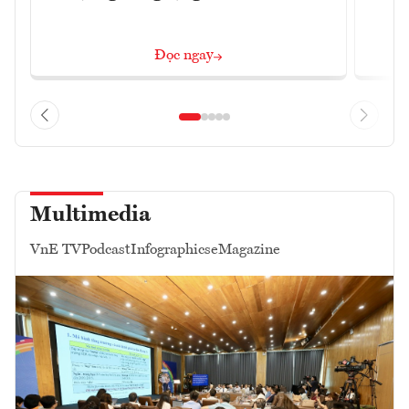
Đọc ngay
Multimedia
VnE TV
Podcast
Infographics
eMagazine