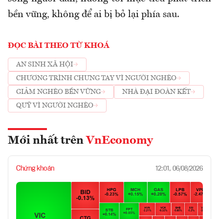
bền vững, không để ai bị bỏ lại phía sau.
ĐỌC BÀI THEO TỪ KHOÁ
AN SINH XÃ HỘI
CHƯƠNG TRÌNH CHUNG TAY VÌ NGƯỜI NGHÈO
GIẢM NGHÈO BỀN VỮNG
NHÀ ĐẠI ĐOÀN KẾT
QUỸ VÌ NGƯỜI NGHÈO
Mới nhất trên
VnEconomy
Chứng khoán
12:01, 06/08/2026