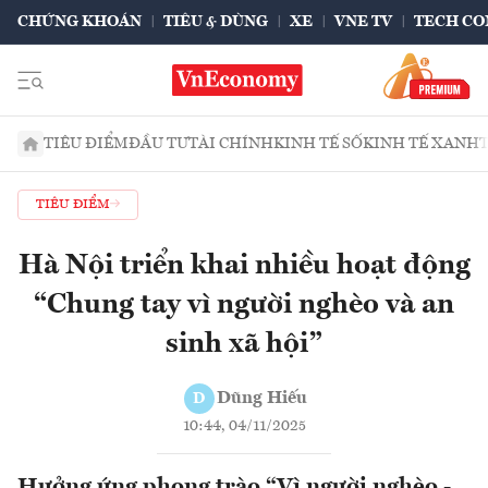
CHỨNG KHOÁN
TIÊU & DÙNG
XE
VNE TV
TECH CO
TIÊU ĐIỂM
ĐẦU TƯ
TÀI CHÍNH
KINH TẾ SỐ
KINH TẾ XANH
TIÊU ĐIỂM
Hà Nội triển khai nhiều hoạt động
“Chung tay vì người nghèo và an
sinh xã hội”
Dũng Hiếu
D
10:44, 04/11/2025
Hưởng ứng phong trào “Vì người nghèo -