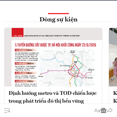
Dòng sự kiện
Định hướng metro và TOD chiến lược
K
trong phát triển đô thị bền vững
K
Phát triển đô thị theo định hướng giao
K