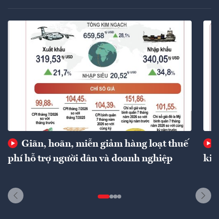
Giãn, hoãn, miễn giảm hàng loạt thuế
phí hỗ trợ người dân và doanh nghiệp
kin