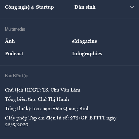
Tạp chí kinh tế Việt Nam
eMagazine
Nhà đầu tư
Du lịch
Công nghệ & Startup
Dân sinh
Tư vấn
Nông sản
Doanh nhân
Tư vấn Tiêu & Dùng
Infographics
Hạ tầng
Sức khỏe
Khung pháp lý
Doanh nghiệp
Địa phương
Thị trường
Bảo hiểm
Multimedia
Sự kiện
Nhân lực
Ảnh
eMagazine
Đẹp +
An sinh
Podcast
Infographics
Giải trí
Y tế
Nhà
Ban Biên tập
Ẩm thực
Chủ tịch HĐBT: TS. Chử Văn Lâm
Tổng biên tập: Chử Thị Hạnh
Tổng thư ký tòa soạn: Đào Quang Bính
Giấy phép Tạp chí điện tử số: 272/GP-BTTTT ngày
26/6/2020