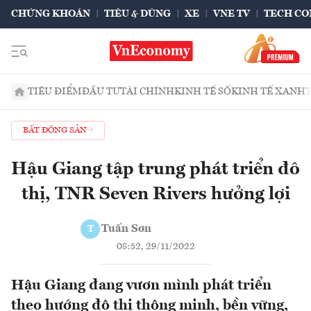
CHỨNG KHOÁN
TIÊU & DÙNG
XE
VNE TV
TECH CO
TIÊU ĐIỂM
ĐẦU TƯ
TÀI CHÍNH
KINH TẾ SỐ
KINH TẾ XANH
BẤT ĐỘNG SẢN
Hậu Giang tập trung phát triển đô
thị, TNR Seven Rivers hưởng lợi
Tuấn Sơn
T
08:52, 29/11/2022
Hậu Giang đang vươn mình phát triển
theo hướng đô thị thông minh, bền vững,