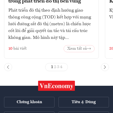
trong phát triển đô thị bền vững
K
Phát triển đô thị theo định hướng giao
K
thông công cộng (TOD) kết hợp với mạng
V
lưới đường sắt đô thị (metro) là chiến lược
cốt lõi để giải quyết ùn tắc và tái cấu trúc
không gian. Mô hình này tập...
10
bài viết
Xem tất cả
2
1
2
3
4
Chứng khoán
Tiêu & Dùng