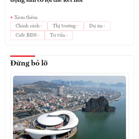
động sản có lợi thế kết nối
Xem thêm
Chính sách
Thị trường
Dự án
Cafe BĐS
Tư vấn
Đừng bỏ lỡ