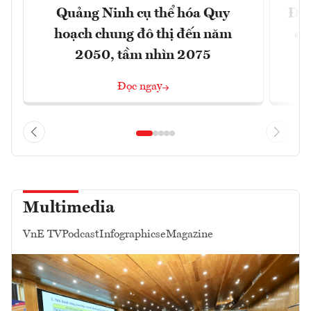
Quảng Ninh cụ thể hóa Quy
Đồn
hoạch chung đô thị đến năm
dự
2050, tầm nhìn 2075
Đọc ngay
Multimedia
VnE TV
Podcast
Infographics
eMagazine