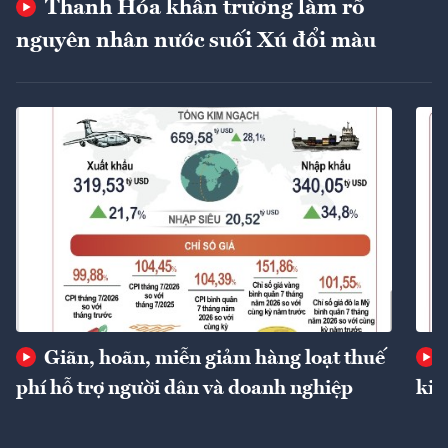
Thanh Hóa khẩn trương làm rõ
nguyên nhân nước suối Xú đổi màu
Giãn, hoãn, miễn giảm hàng loạt thuế
phí hỗ trợ người dân và doanh nghiệp
kin