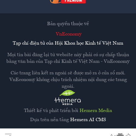
Bản quyền thuộc về
VnEconomy
Tạp chí điện tử của Hội Khoa học Kinh tế Việt Nam
Mọi tin bài đăng lại từ website này phải có sự chấp thuận
bằng văn bản của
Tạp chí Kinh tế Việt Nam - VnEconomy
Các trang liên kết ra ngoài sẽ được mở ra ở cửa sổ mới.
VnEconomy không chịu trách nhiệm nội dung các trang
ngoài.
Thiết kế và phát triển bởi
Hemera Media
Dựa trên nền tảng
Hemera AI CMS