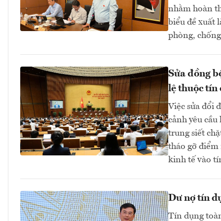
nhằm hoàn thi
biểu đề xuất 
phòng, chống 
Sửa đồng bộ
lệ thuộc tín
Việc sửa đổi 
cảnh yêu cầu 
trung siết ch
tháo gỡ điểm 
kinh tế vào 
Dư nợ tín d
Tín dụng toàn