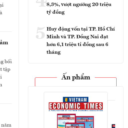
4
8,3%, vượt ngưỡng 20 triệu
ại
tỷ đồng
và
5
Huy động vốn tại TP. Hồ Chí
Minh và TP. Đồng Nai đạt
giảm
hơn 6,1 triệu tỉ đồng sau 6
tháng
ng bối
t tập
Ấn phẩm
i
n
ối năm