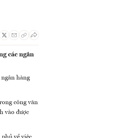
ang các ngân
c ngân hàng
trong công văn
nh vào được
phủ về việc