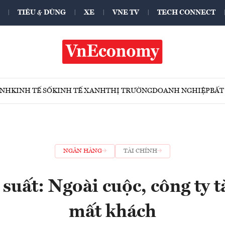
TIÊU & DÙNG
XE
VNE TV
TECH CONNECT
ÍNH
KINH TẾ SỐ
KINH TẾ XANH
THỊ TRƯỜNG
DOANH NGHIỆP
BẤT
NGÂN HÀNG
TÀI CHÍNH
 suất: Ngoài cuộc, công ty t
mất khách