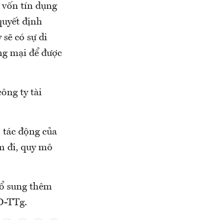
 vốn tín dụng
quyết định
 sẽ có sự di
ng mại để được
ông ty tài
 tác động của
m đi, quy mô
bổ sung thêm
QĐ-TTg.