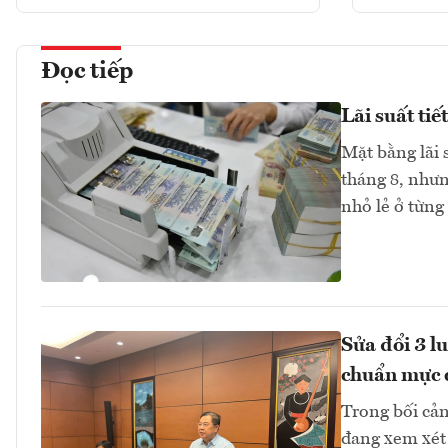
Đọc tiếp
Lãi suất ti
Mặt bằng lãi 
tháng 8, như
nhỏ lẻ ở từng
Sửa đổi 3 l
chuẩn mực 
Trong bối cản
đang xem xét 