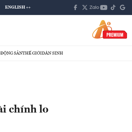
ENGLISH ++
 ĐỘNG SẢN
THẾ GIỚI
DÂN SINH
ài chính lo