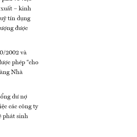
 xuất – kinh
uỹ tín dụng
tượng được
10/2002 và
được phép “cho
hàng Nhà
 tổng dư nợ
ệc các công ty
ẽ phát sinh