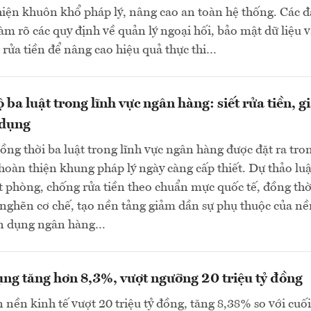
ện khuôn khổ pháp lý, nâng cao an toàn hệ thống. Các đ
làm rõ các quy định về quản lý ngoại hối, bảo mật dữ liệu 
rửa tiền để nâng cao hiệu quả thực thi…
 ba luật trong lĩnh vực ngân hàng: siết rửa tiền, 
 dụng
đồng thời ba luật trong lĩnh vực ngân hàng được đặt ra tro
hoàn thiện khung pháp lý ngày càng cấp thiết. Dự thảo luậ
ặt phòng, chống rửa tiền theo chuẩn mực quốc tế, đồng thờ
nghẽn cơ chế, tạo nền tảng giảm dần sự phụ thuộc của nề
tín dụng ngân hàng…
ụng tăng hơn 8,3%, vượt ngưỡng 20 triệu tỷ đồng
 nền kinh tế vượt 20 triệu tỷ đồng, tăng 8,38% so với cu