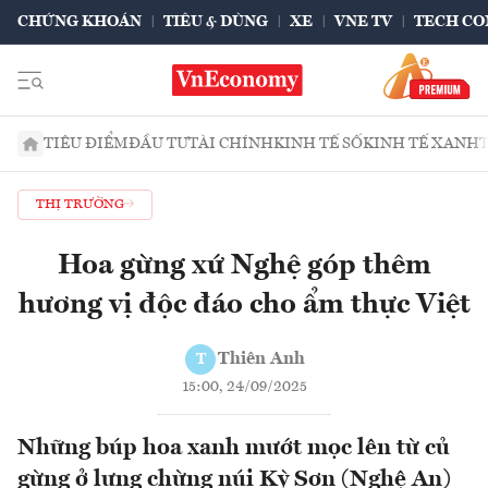
CHỨNG KHOÁN
TIÊU & DÙNG
XE
VNE TV
TECH CO
TIÊU ĐIỂM
ĐẦU TƯ
TÀI CHÍNH
KINH TẾ SỐ
KINH TẾ XANH
THỊ TRƯỜNG
Hoa gừng xứ Nghệ góp thêm
hương vị độc đáo cho ẩm thực Việt
Thiên Anh
T
15:00, 24/09/2025
Những búp hoa xanh mướt mọc lên từ củ
gừng ở lưng chừng núi Kỳ Sơn (Nghệ An)