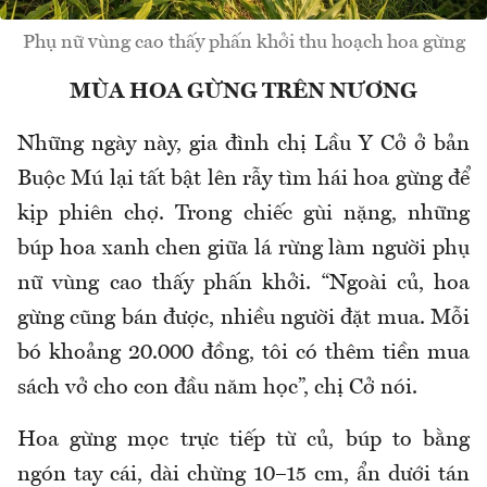
Phụ nữ vùng cao thấy phấn khởi thu hoạch hoa gừng
MÙA HOA GỪNG TRÊN NƯƠNG
Những ngày này, gia đình chị Lầu Y Cở ở bản
Buộc Mú lại tất bật lên rẫy tìm hái hoa gừng để
kịp phiên chợ. Trong chiếc gùi nặng, những
búp hoa xanh chen giữa lá rừng làm người phụ
nữ vùng cao thấy phấn khởi. “Ngoài củ, hoa
gừng cũng bán được, nhiều người đặt mua. Mỗi
bó khoảng 20.000 đồng, tôi có thêm tiền mua
sách vở cho con đầu năm học”, chị Cở nói.
Hoa gừng mọc trực tiếp từ củ, búp to bằng
ngón tay cái, dài chừng 10–15 cm, ẩn dưới tán