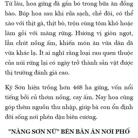
Từ lâu, hoa gừng đã gắn bó trong bữa ăn đồng
bào. Búp hoa sau khi rửa sạch, chẻ đôi, có thể
xào với thịt gà, thịt bò, trộn cùng tôm khô hoặc
làm gỏi với măng rừng. Hương vị giòn ngọt,
lẫn chút nồng ấm, khiến món ăn vừa dân dã
vừa khác lạ. Ít ai nghĩ rằng loại rau quen thuộc
của núi rừng lại có ngày trở thành sản vật được
thị trường đánh giá cao.
Kỳ Sơn hiện trồng hơn 468 ha gừng, vốn nổi
tiếng bởi củ thơm nồng, cay ấm. Nay hoa cũng
góp thêm nguồn thu nhập, giúp bà con ổn định
đời sống nơi phên dậu biên cương.
"NÀNG SƠN NỮ" BÊN BÀN ĂN NƠI PHỐ