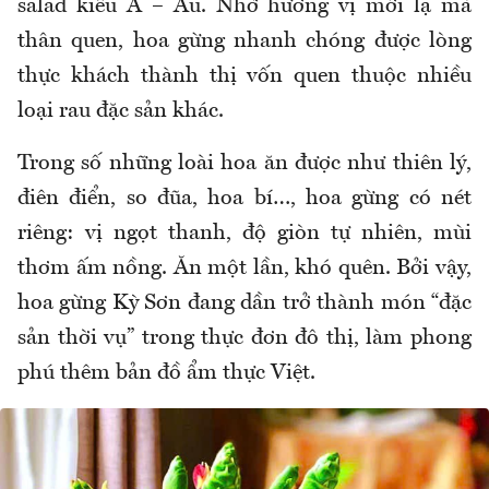
salad kiểu Á – Âu. Nhờ hương vị mới lạ mà
thân quen, hoa gừng nhanh chóng được lòng
thực khách thành thị vốn quen thuộc nhiều
loại rau đặc sản khác.
Trong số những loài hoa ăn được như thiên lý,
điên điển, so đũa, hoa bí…, hoa gừng có nét
riêng: vị ngọt thanh, độ giòn tự nhiên, mùi
thơm ấm nồng. Ăn một lần, khó quên. Bởi vậy,
hoa gừng Kỳ Sơn đang dần trở thành món “đặc
sản thời vụ” trong thực đơn đô thị, làm phong
phú thêm bản đồ ẩm thực Việt.