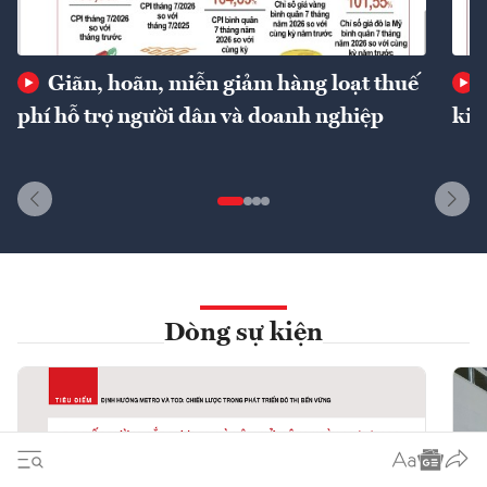
Giãn, hoãn, miễn giảm hàng loạt thuế
phí hỗ trợ người dân và doanh nghiệp
kin
Dòng sự kiện