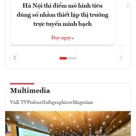
Hà Nội thí điểm mô hình tiêu
Bán
dùng số nhằm thiết lập thị trường
trực tuyến minh bạch
Đọc ngay
Multimedia
VnE TV
Podcast
Infographics
eMagazine