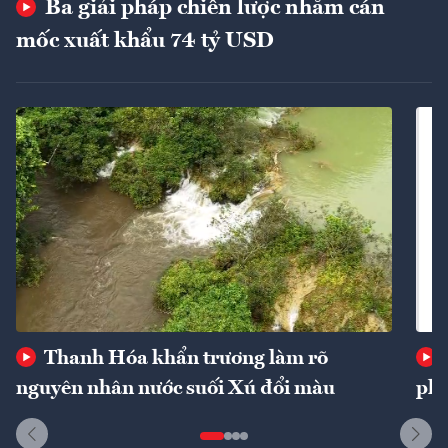
Ba giải pháp chiến lược nhằm cán
mốc xuất khẩu 74 tỷ USD
Thanh Hóa khẩn trương làm rõ
nguyên nhân nước suối Xú đổi màu
phí