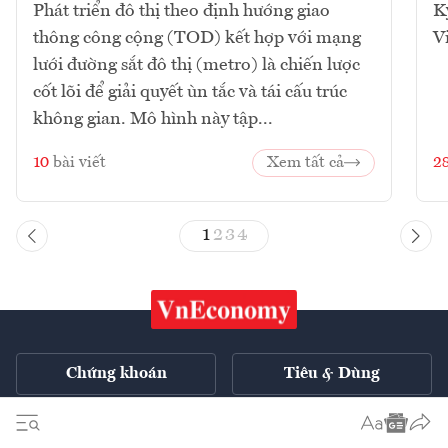
Phát triển đô thị theo định hướng giao
K
thông công cộng (TOD) kết hợp với mạng
V
lưới đường sắt đô thị (metro) là chiến lược
cốt lõi để giải quyết ùn tắc và tái cấu trúc
không gian. Mô hình này tập...
10
bài viết
Xem tất cả
2
1
2
3
4
Chứng khoán
Tiêu & Dùng
Xe
VnE TV