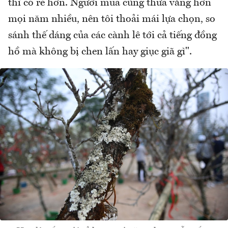
thì có rẻ hơn. Người mua cũng thưa vắng hơn
mọi năm nhiều, nên tôi thoải mái lựa chọn, so
sánh thế dáng của các cành lê tới cả tiếng đồng
hồ mà không bị chen lấn hay giục giã gì".