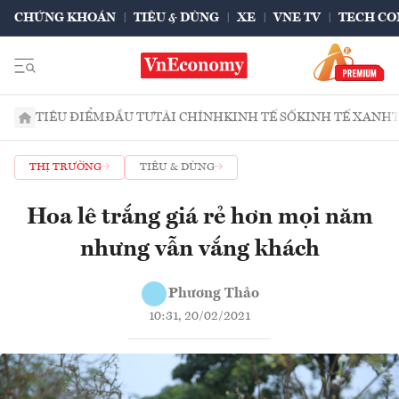
CHỨNG KHOÁN
TIÊU & DÙNG
XE
VNE TV
TECH CO
TIÊU ĐIỂM
ĐẦU TƯ
TÀI CHÍNH
KINH TẾ SỐ
KINH TẾ XANH
THỊ TRƯỜNG
TIÊU & DÙNG
Hoa lê trắng giá rẻ hơn mọi năm
nhưng vẫn vắng khách
Phương Thảo
10:31, 20/02/2021