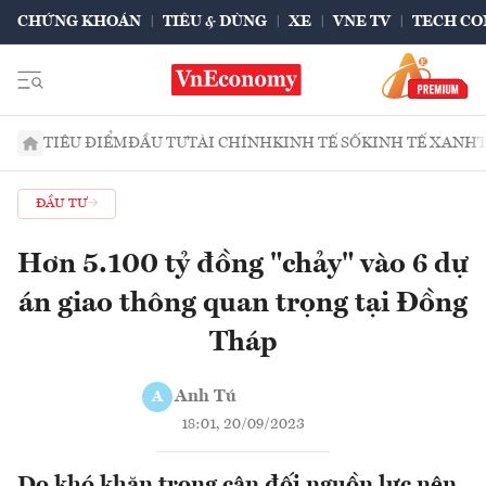
CHỨNG KHOÁN
TIÊU & DÙNG
XE
VNE TV
TECH CO
TIÊU ĐIỂM
ĐẦU TƯ
TÀI CHÍNH
KINH TẾ SỐ
KINH TẾ XANH
ĐẦU TƯ
Hơn 5.100 tỷ đồng "chảy" vào 6 dự
án giao thông quan trọng tại Đồng
Tháp
Anh Tú
A
18:01, 20/09/2023
Do khó khăn trong cân đối nguồn lực nên