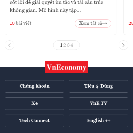
cốt lõi để giải quyết ùn tắc và tái cấu trúc
không gian. Mô hình này tập...
10
bài viết
Xem tất cả
2
1
2
3
4
Chứng khoán
Tiêu & Dùng
Xe
VnE TV
Tech Connect
English ++