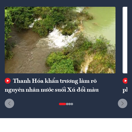
Thanh Hóa khẩn trương làm rõ
nguyên nhân nước suối Xú đổi màu
phí