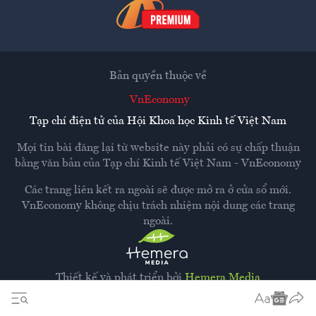
Bản quyền thuộc về
VnEconomy
Tạp chí điện tử của Hội Khoa học Kinh tế Việt Nam
Mọi tin bài đăng lại từ website này phải có sự chấp thuận
bằng văn bản của
Tạp chí Kinh tế Việt Nam - VnEconomy
Các trang liên kết ra ngoài sẽ được mở ra ở cửa sổ mới.
VnEconomy không chịu trách nhiệm nội dung các trang
ngoài.
Thiết kế và phát triển bởi
Hemera Media
Dựa trên nền tảng
Hemera AI CMS