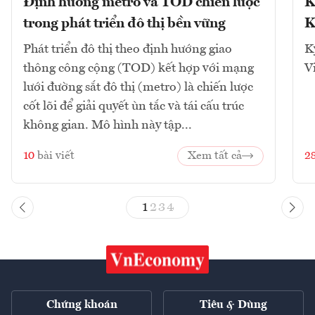
Định hướng metro và TOD chiến lược
K
trong phát triển đô thị bền vững
K
Phát triển đô thị theo định hướng giao
K
thông công cộng (TOD) kết hợp với mạng
V
lưới đường sắt đô thị (metro) là chiến lược
cốt lõi để giải quyết ùn tắc và tái cấu trúc
không gian. Mô hình này tập...
10
bài viết
Xem tất cả
2
1
2
3
4
Chứng khoán
Tiêu & Dùng