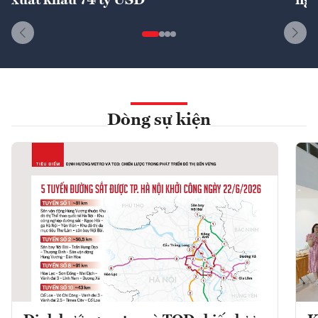
xuất khẩu 74 tỷ USD
ngu
Dòng sự kiện