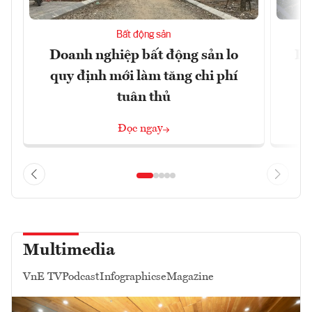
Bất động sản
Doanh nghiệp bất động sản lo
Hà
quy định mới làm tăng chi phí
tuân thủ
Đọc ngay
Multimedia
VnE TV
Podcast
Infographics
eMagazine