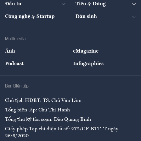
The Guide
Video
Đầu tư
Tiêu & Dùng
Quản trị số
Cafe BĐS
Thị trường
Kinh doanh
Kết nối
Tạp chí kinh tế Việt Nam
eMagazine
Nhà đầu tư
Du lịch
Công nghệ & Startup
Dân sinh
Tư vấn
Nông sản
Doanh nhân
Tư vấn Tiêu & Dùng
Infographics
Hạ tầng
Sức khỏe
Khung pháp lý
Doanh nghiệp
Địa phương
Thị trường
Bảo hiểm
Multimedia
Sự kiện
Nhân lực
Ảnh
eMagazine
Đẹp +
An sinh
Podcast
Infographics
Giải trí
Y tế
Nhà
Ban Biên tập
Ẩm thực
Chủ tịch HĐBT: TS. Chử Văn Lâm
Tổng biên tập: Chử Thị Hạnh
Tổng thư ký tòa soạn: Đào Quang Bính
Giấy phép Tạp chí điện tử số: 272/GP-BTTTT ngày
26/6/2020