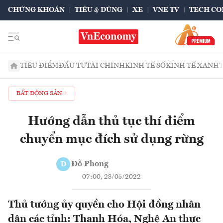
CHỨNG KHOÁN
TIÊU & DÙNG
XE
VNE TV
TECH CO
TIÊU ĐIỂM
ĐẦU TƯ
TÀI CHÍNH
KINH TẾ SỐ
KINH TẾ XANH
BẤT ĐỘNG SẢN
Hướng dẫn thủ tục thí điểm
chuyển mục đích sử dụng rừng
Đỗ Phong
Đ
07:00, 28/05/2022
Thủ tướng ủy quyền cho Hội đồng nhân
dân các tỉnh: Thanh Hóa, Nghệ An thực