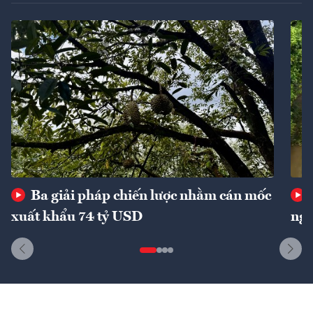
Ba giải pháp chiến lược nhằm cán mốc
xuất khẩu 74 tỷ USD
ngu