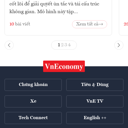
cốt lõi để giải quyết ùn tắc và tái cấu trúc
không gian. Mô hình này tập...
10
bài viết
Xem tất cả
2
1
2
3
4
Chứng khoán
Tiêu & Dùng
Xe
VnE TV
Tech Connect
English ++