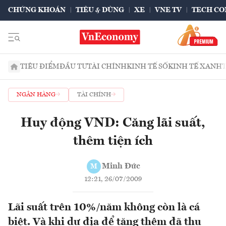
CHỨNG KHOÁN
TIÊU & DÙNG
XE
VNE TV
TECH CO
TIÊU ĐIỂM
ĐẦU TƯ
TÀI CHÍNH
KINH TẾ SỐ
KINH TẾ XANH
NGÂN HÀNG
TÀI CHÍNH
Huy động VND: Căng lãi suất,
thêm tiện ích
Minh Đức
M
12:21, 26/07/2009
Lãi suất trên 10%/năm không còn là cá
biệt. Và khi dư địa để tăng thêm đã thu