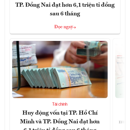
TP. Đồng Nai đạt hơn 6,1 triệu tỉ đồng
sau 6 tháng
Đọc ngay
Tài chính
Huy động vốn tại TP. Hồ Chí
S
Minh và TP. Đồng Nai đạt hơn
nước