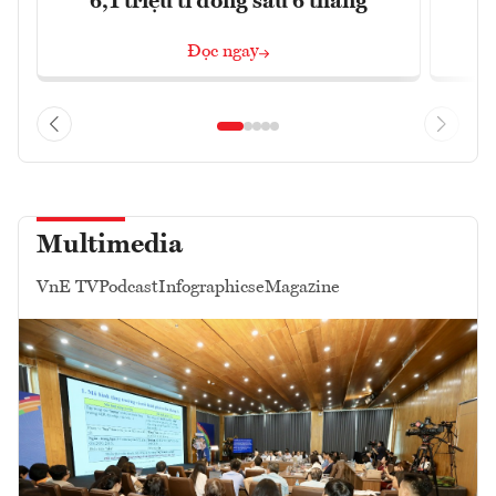
6,1 triệu tỉ đồng sau 6 tháng
Đọc ngay
Multimedia
VnE TV
Podcast
Infographics
eMagazine