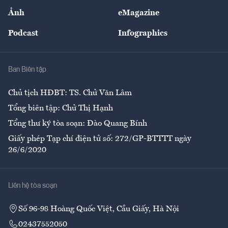
Sự kiện
Nhân lực
Ảnh
eMagazine
Đẹp +
An sinh
Podcast
Infographics
Giải trí
Y tế
Nhà
Ban Biên tập
Ẩm thực
Chủ tịch HĐBT: TS. Chử Văn Lâm
Tổng biên tập: Chử Thị Hạnh
Tổng thư ký tòa soạn: Đào Quang Bính
Giấy phép Tạp chí điện tử số: 272/GP-BTTTT ngày
26/6/2020
Liên hệ tòa soạn
Số 96-98 Hoàng Quốc Việt, Cầu Giấy, Hà Nội
02437552050