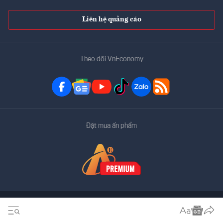
Liên hệ quảng cáo
Theo dõi VnEconomy
Đặt mua ấn phẩm
Bản quyền thuộc về