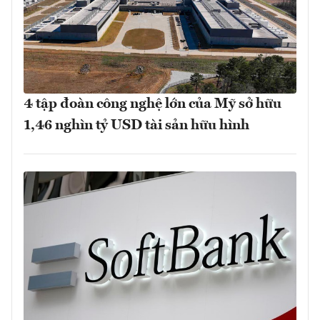
4 tập đoàn công nghệ lớn của Mỹ sở hữu
1,46 nghìn tỷ USD tài sản hữu hình