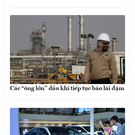
Các “ông lớn” dầu khí tiếp tục báo lãi đậm