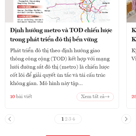
Định hướng metro và TOD chiến lược
K
trong phát triển đô thị bền vững
K
Phát triển đô thị theo định hướng giao
K
thông công cộng (TOD) kết hợp với mạng
V
lưới đường sắt đô thị (metro) là chiến lược
cốt lõi để giải quyết ùn tắc và tái cấu trúc
không gian. Mô hình này tập...
10
bài viết
Xem tất cả
2
1
2
3
4