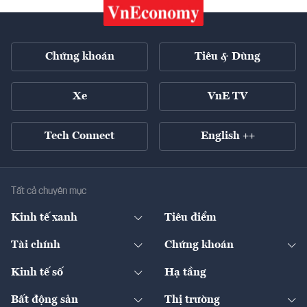
Chứng khoán
Tiêu & Dùng
Xe
VnE TV
Tech Connect
English ++
Tất cả chuyên mục
Kinh tế xanh
Tiêu điểm
Chuyển động xanh
Tài chính
Chứng khoán
Pháp lý
Ngân hàng
Doanh nghiệp niêm yết
Kinh tế số
Hạ tầng
Thương hiệu xanh
Thị trường vốn
Thị trường
Sản phẩm - Thị trường
Bất động sản
Thị trường