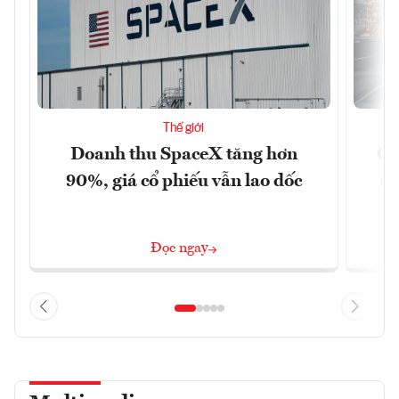
Thế giới
Doanh thu SpaceX tăng hơn
Cá
90%, giá cổ phiếu vẫn lao dốc
đậ
Đọc ngay