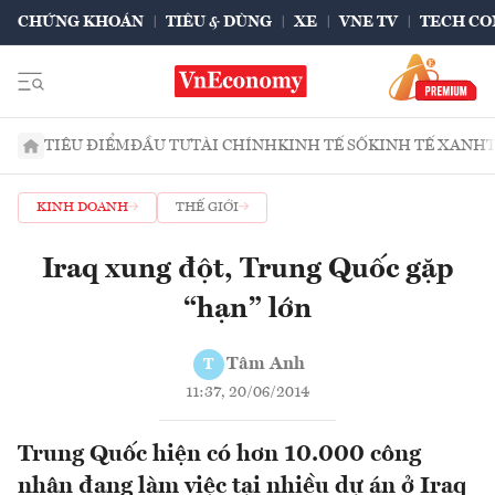
CHỨNG KHOÁN
TIÊU & DÙNG
XE
VNE TV
TECH CO
TIÊU ĐIỂM
ĐẦU TƯ
TÀI CHÍNH
KINH TẾ SỐ
KINH TẾ XANH
KINH DOANH
THẾ GIỚI
Iraq xung đột, Trung Quốc gặp
“hạn” lớn
Tâm Anh
T
11:37, 20/06/2014
Trung Quốc hiện có hơn 10.000 công
nhân đang làm việc tại nhiều dự án ở Iraq