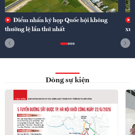
Điểm nhấn kỳ họp Quốc hội không
thường lệ lần thứ nhất
xuấ
Dòng sự kiện