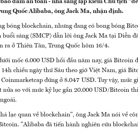
 bảo đảm an toàn - nhà sáng lập kiêm Chủ tịch "đ
rung Quốc Alibaba, ông Jack Ma, nhận định.
g bóng blockchain, nhưng đang có bong bóng Bitco
buổi sáng (SMCP) dẫn lời ông Jack Ma tại Diễn đà
ễn ra ở Thiên Tân, Trung Quốc hôm 16/4.
dưới mốc 6.000 USD hồi đầu năm nay, giá Bitcoin đ
 14h chiều ngày thứ Sáu theo giờ Việt Nam, giá Bit
ng Coinmarketcap đứng ở 8.047 USD. Tuy vậy, mức g
 nửa so với mức kỷ lục gần 20.000 USD/Bitcoin thi
ngoái.
há lạc quan về blockchain", ông Jack Ma nói về côn
Bitcoin. "Alibaba đã tiến hành nghiên cứu blockcha