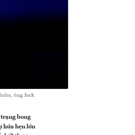
baba, ông Jack
h trạng bong
ự hứa hẹn lớn