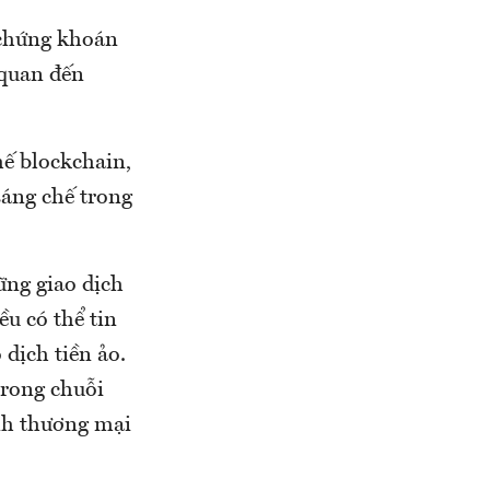
g chứng khoán
 quan đến
hế blockchain,
sáng chế trong
ững giao dịch
u có thể tin
dịch tiền ảo.
trong chuỗi
ính thương mại