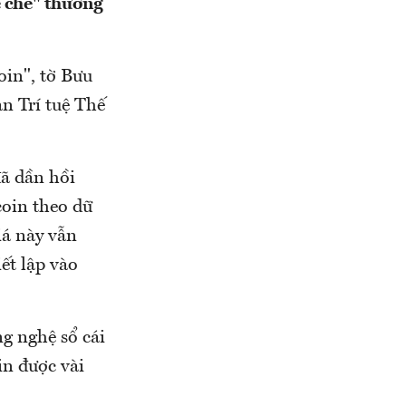
ế chế" thương
in", tờ Bưu
n Trí tuệ Thế
ã dần hồi
coin theo dữ
iá này vẫn
ết lập vào
g nghệ sổ cái
in được vài