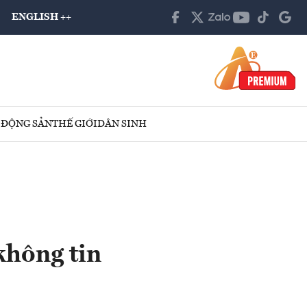
ENGLISH ++
 ĐỘNG SẢN
THẾ GIỚI
DÂN SINH
không tin