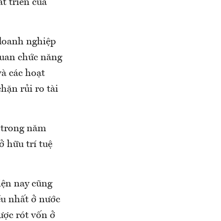
t triển của
doanh nghiệp
quan chức năng
và các hoạt
hặn rủi ro tài
i trong năm
ở hữu trí tuệ
iện nay cũng
u nhất ở nước
ược rót vốn ở