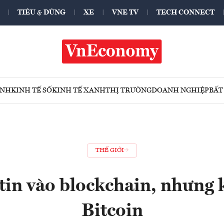
TIÊU & DÙNG
XE
VNE TV
TECH CONNECT
ÍNH
KINH TẾ SỐ
KINH TẾ XANH
THỊ TRƯỜNG
DOANH NGHIỆP
BẤT
THẾ GIỚI
tin vào blockchain, nhưng 
Bitcoin