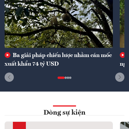
Ba giải pháp chiến lược nhằm cán mốc
xuất khẩu 74 tỷ USD
ngu
Dòng sự kiện