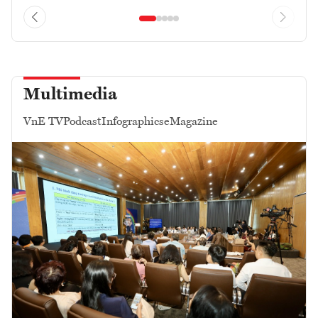
Multimedia
VnE TV
Podcast
Infographics
eMagazine