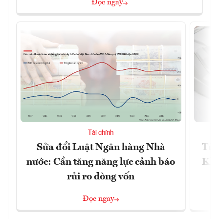
Đọc ngay
Tài chính
Sửa đổi Luật Ngân hàng Nhà
Từ 
nước: Cần tăng năng lực cảnh báo
Kho
rủi ro dòng vốn
Đọc ngay