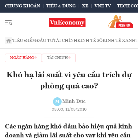
CHỨNG KHOÁN
TIÊU & DÙNG
XE
VNE TV
TECH CO
TIÊU ĐIỂM
ĐẦU TƯ
TÀI CHÍNH
KINH TẾ SỐ
KINH TẾ XANH
NGÂN HÀNG
TÀI CHÍNH
Khó hạ lãi suất vì yêu cầu trích dự
phòng quá cao?
Minh Đức
M
03:00, 11/08/2010
Các ngân hàng khó đảm bảo hiệu quả kinh
doanh và giảm lãi suất cho vay khi yêu cầu