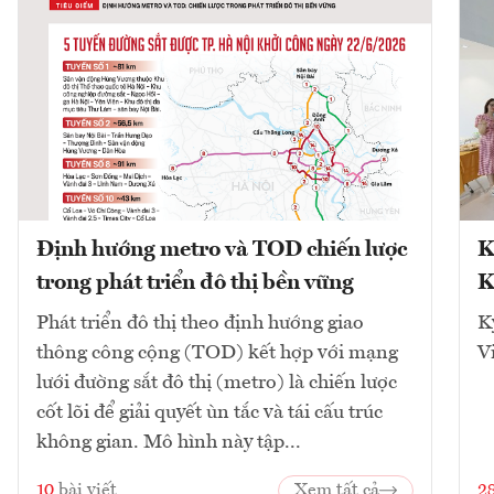
Định hướng metro và TOD chiến lược
K
trong phát triển đô thị bền vững
K
Phát triển đô thị theo định hướng giao
K
thông công cộng (TOD) kết hợp với mạng
V
lưới đường sắt đô thị (metro) là chiến lược
cốt lõi để giải quyết ùn tắc và tái cấu trúc
không gian. Mô hình này tập...
10
bài viết
Xem tất cả
2