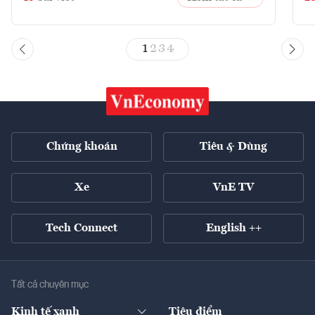
1
2
3
4
Chứng khoán
Tiêu & Dùng
Xe
VnE TV
Tech Connect
English ++
Tất cả chuyên mục
Kinh tế xanh
Tiêu điểm