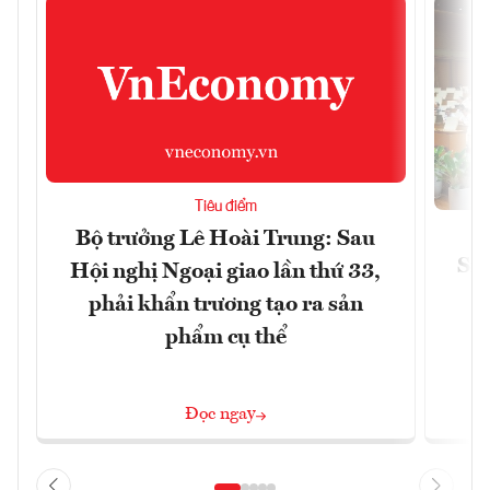
Tiêu điểm
Bộ trưởng Lê Hoài Trung: Sau
Siế
Hội nghị Ngoại giao lần thứ 33,
phải khẩn trương tạo ra sản
phẩm cụ thể
Đọc ngay