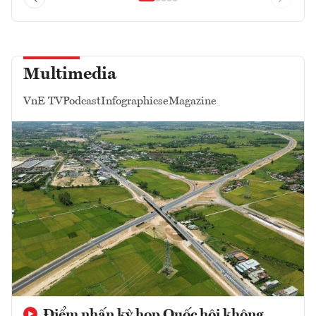
Multimedia
VnE TV
Podcast
Infographics
eMagazine
Điểm nhấn kỳ họp Quốc hội không