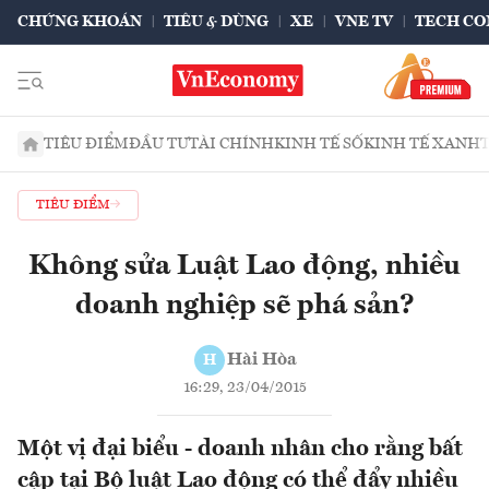
CHỨNG KHOÁN
TIÊU & DÙNG
XE
VNE TV
TECH CO
TIÊU ĐIỂM
ĐẦU TƯ
TÀI CHÍNH
KINH TẾ SỐ
KINH TẾ XANH
TIÊU ĐIỂM
Không sửa Luật Lao động, nhiều
doanh nghiệp sẽ phá sản?
Hài Hòa
H
16:29, 23/04/2015
Một vị đại biểu - doanh nhân cho rằng bất
cập tại Bộ luật Lao động có thể đẩy nhiều