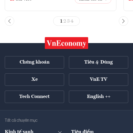
1
2
3
4
Chứng khoán
Tiêu & Dùng
Xe
VnE TV
Tech Connect
English ++
Tất cả chuyên mục
Kinh tế xanh
Tiêu điểm