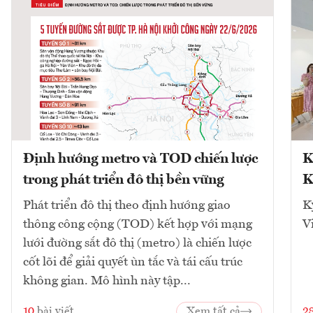
Định hướng metro và TOD chiến lược
K
trong phát triển đô thị bền vững
K
Phát triển đô thị theo định hướng giao
K
thông công cộng (TOD) kết hợp với mạng
V
lưới đường sắt đô thị (metro) là chiến lược
cốt lõi để giải quyết ùn tắc và tái cấu trúc
không gian. Mô hình này tập...
10
bài viết
Xem tất cả
2