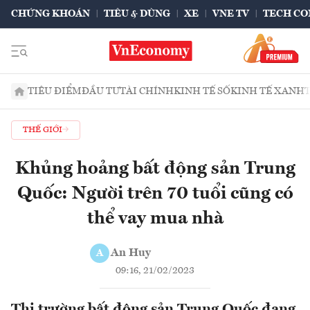
CHỨNG KHOÁN
TIÊU & DÙNG
XE
VNE TV
TECH CO
TIÊU ĐIỂM
ĐẦU TƯ
TÀI CHÍNH
KINH TẾ SỐ
KINH TẾ XANH
THẾ GIỚI
Khủng hoảng bất động sản Trung
Quốc: Người trên 70 tuổi cũng có
thể vay mua nhà
An Huy
A
09:16, 21/02/2023
Thị trường bất động sản Trung Quốc đang