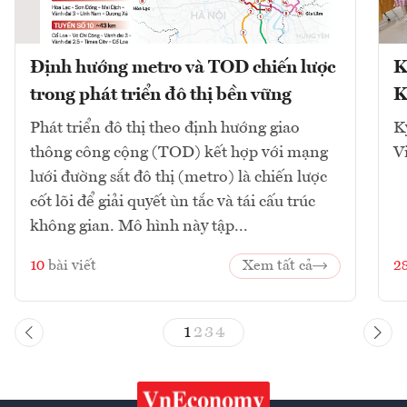
Định hướng metro và TOD chiến lược
K
trong phát triển đô thị bền vững
K
Phát triển đô thị theo định hướng giao
K
thông công cộng (TOD) kết hợp với mạng
V
lưới đường sắt đô thị (metro) là chiến lược
cốt lõi để giải quyết ùn tắc và tái cấu trúc
không gian. Mô hình này tập...
10
bài viết
Xem tất cả
2
1
2
3
4