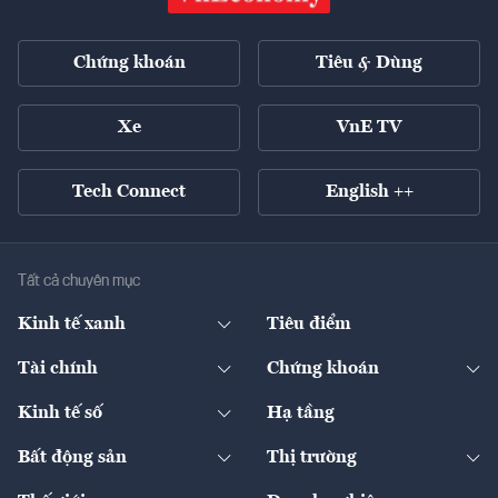
Chứng khoán
Tiêu & Dùng
Xe
VnE TV
Tech Connect
English ++
Tất cả chuyên mục
Kinh tế xanh
Tiêu điểm
Chuyển động xanh
Tài chính
Chứng khoán
Pháp lý
Ngân hàng
Doanh nghiệp niêm yết
Kinh tế số
Hạ tầng
Thương hiệu xanh
Thị trường vốn
Thị trường
Sản phẩm - Thị trường
Bất động sản
Thị trường
Diễn đàn
Thuế
Đầu tư
Tài sản số
Chính sách
Xuất nhập khẩu