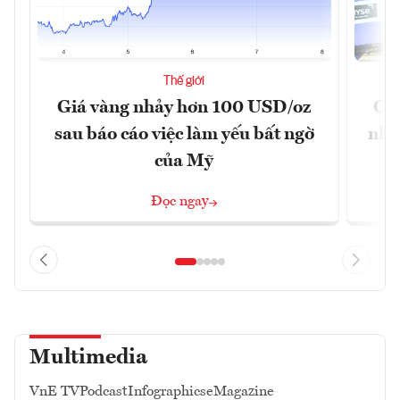
Thế giới
Giá vàng nhảy hơn 100 USD/oz
Chứ
sau báo cáo việc làm yếu bất ngờ
nhờ
của Mỹ
Đọc ngay
Multimedia
VnE TV
Podcast
Infographics
eMagazine