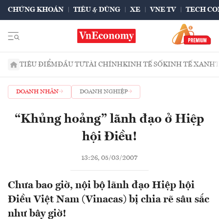
CHỨNG KHOÁN
TIÊU & DÙNG
XE
VNE TV
TECH CO
TIÊU ĐIỂM
ĐẦU TƯ
TÀI CHÍNH
KINH TẾ SỐ
KINH TẾ XANH
DOANH NHÂN
DOANH NGHIỆP
“Khủng hoảng” lãnh đạo ở Hiệp
hội Điều!
13:26, 05/03/2007
Chưa bao giờ, nội bộ lãnh đạo Hiệp hội
Điều Việt Nam (Vinacas) bị chia rẽ sâu sắc
như bây giờ!