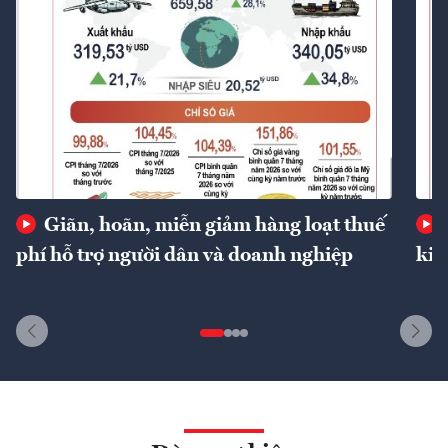
Giãn, hoãn, miễn giảm hàng loạt thuế
phí hỗ trợ người dân và doanh nghiệp
kin