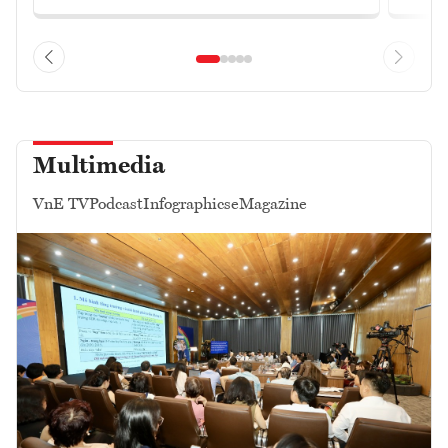
Multimedia
VnE TV
Podcast
Infographics
eMagazine