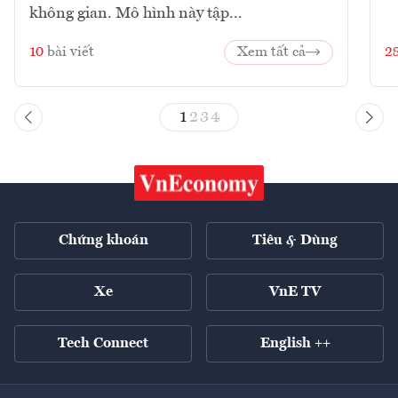
không gian. Mô hình này tập...
10
bài viết
Xem tất cả
2
1
2
3
4
Chứng khoán
Tiêu & Dùng
Xe
VnE TV
Tech Connect
English ++