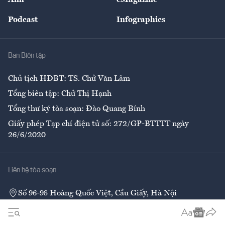
Ảnh
eMagazine
Đẹp +
An sinh
Podcast
Infographics
Giải trí
Y tế
Nhà
Ban Biên tập
Ẩm thực
Chủ tịch HĐBT: TS. Chử Văn Lâm
Tổng biên tập: Chử Thị Hạnh
Tổng thư ký tòa soạn: Đào Quang Bính
Giấy phép Tạp chí điện tử số: 272/GP-BTTTT ngày
26/6/2020
Liên hệ tòa soạn
Số 96-98 Hoàng Quốc Việt, Cầu Giấy, Hà Nội
02437552050