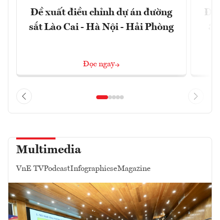
Đề xuất điều chỉnh dự án đường
Đồn
sắt Lào Cai - Hà Nội - Hải Phòng
3 
Đọc ngay
Multimedia
VnE TV
Podcast
Infographics
eMagazine