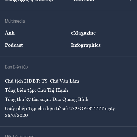
Tư vấn
Nông sản
Doanh nhân
Tư vấn Tiêu & Dùng
Infographics
Hạ tầng
Sức khỏe
Khung pháp lý
Doanh nghiệp
Địa phương
Thị trường
Bảo hiểm
Multimedia
Sự kiện
Nhân lực
Ảnh
eMagazine
Đẹp +
An sinh
Podcast
Infographics
Giải trí
Y tế
Nhà
Ban Biên tập
Ẩm thực
Chủ tịch HĐBT: TS. Chử Văn Lâm
Tổng biên tập: Chử Thị Hạnh
Tổng thư ký tòa soạn: Đào Quang Bính
Giấy phép Tạp chí điện tử số: 272/GP-BTTTT ngày
26/6/2020