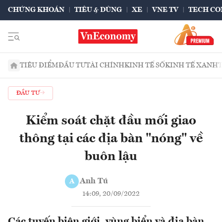
CHỨNG KHOÁN
TIÊU & DÙNG
XE
VNE TV
TECH CO
TIÊU ĐIỂM
ĐẦU TƯ
TÀI CHÍNH
KINH TẾ SỐ
KINH TẾ XANH
ĐẦU TƯ
Kiểm soát chặt đầu mối giao
thông tại các địa bàn "nóng" về
buôn lậu
Anh Tú
A
14:09, 20/09/2022
Các tuyến biên giới, vùng biển và địa bàn