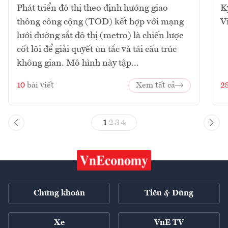
Phát triển đô thị theo định hướng giao
K
thông công cộng (TOD) kết hợp với mạng
V
lưới đường sắt đô thị (metro) là chiến lược
cốt lõi để giải quyết ùn tắc và tái cấu trúc
không gian. Mô hình này tập...
10
bài viết
Xem tất cả
2
1
2
3
4
Chứng khoán
Tiêu & Dùng
Xe
VnE TV