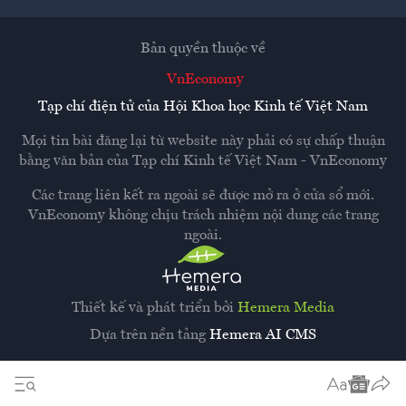
Bản quyền thuộc về
VnEconomy
Tạp chí điện tử của Hội Khoa học Kinh tế Việt Nam
Mọi tin bài đăng lại từ website này phải có sự chấp thuận
bằng văn bản của
Tạp chí Kinh tế Việt Nam - VnEconomy
Các trang liên kết ra ngoài sẽ được mở ra ở cửa sổ mới.
VnEconomy không chịu trách nhiệm nội dung các trang
ngoài.
Thiết kế và phát triển bởi
Hemera Media
Dựa trên nền tảng
Hemera AI CMS