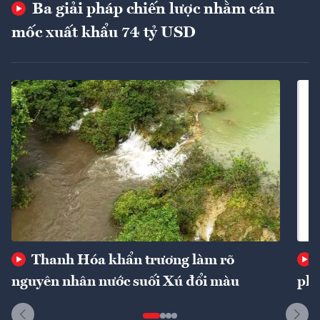
Ba giải pháp chiến lược nhằm cán
mốc xuất khẩu 74 tỷ USD
Thanh Hóa khẩn trương làm rõ
nguyên nhân nước suối Xú đổi màu
phí