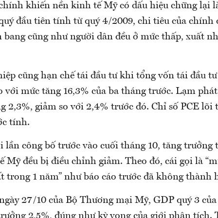
hính khiến nền kinh tế Mỹ có dấu hiệu chững lại l
uý đầu tiên tính từ quý 4/2009, chi tiêu của chính
n bang cũng như người dân đều ở mức thấp, xuất n
ệp cũng hạn chế tái đầu tư khi tổng vốn tái đầu tư
o với mức tăng 16,3% của ba tháng trước. Lạm phát
g 2,3%, giảm so với 2,4% trước đó. Chỉ số PCE lõi
c tính.
i lần công bố trước vào cuối tháng 10, tăng trưởng
ế Mỹ đều bị điều chỉnh giảm. Theo đó, cái gọi là “
ất trong 1 năm” như báo cáo trước đã không thành h
ngày 27/10 của Bộ Thương mại Mỹ, GDP quý 3 của
rưởng 2,5%, đúng như kỳ vọng của giới phân tích. T