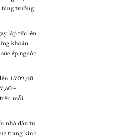
 tăng trưởng
y lập tức lên
hứng khoán
p sức ép nguồn
lên 1.702,40
7,50 –
trên mỗi
ến nhà đầu tư
ực trạng kinh