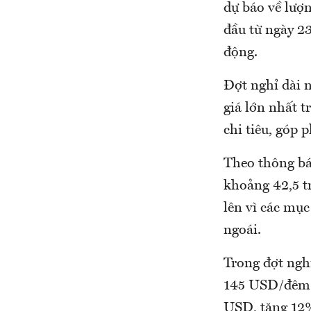
dự báo về lượn
đầu từ ngày 23
động.
Đợt nghỉ dài n
giá lớn nhất t
chi tiêu, góp 
Theo thông báo
khoảng 42,5 tr
lên vì các mụ
ngoái.
Trong đợt nghỉ
145 USD/đêm. 
USD, tăng 12%