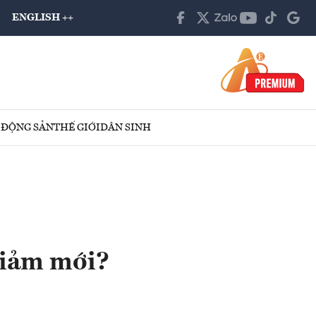
ENGLISH ++
 ĐỘNG SẢN
THẾ GIỚI
DÂN SINH
 giảm mới?