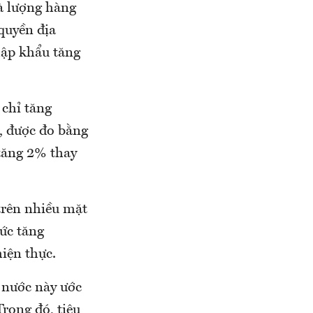
à lượng hàng
 quyền địa
hập khẩu tăng
 chỉ tăng
, được đo bằng
 tăng 2% thay
 trên nhiều mặt
mức tăng
iện thực.
 nước này ước
rong đó, tiêu