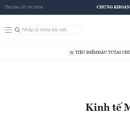
Thứ Sáu, 07/08/2026
CHỨNG KHOÁN
TIÊU ĐIỂM
ĐẦU TƯ
TÀI CH
Kinh tế M