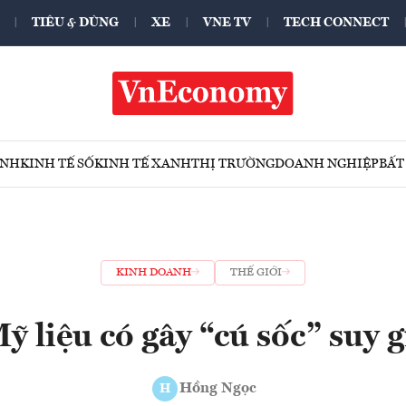
TIÊU & DÙNG
XE
VNE TV
TECH CONNECT
ÍNH
KINH TẾ SỐ
KINH TẾ XANH
THỊ TRƯỜNG
DOANH NGHIỆP
BẤT
KINH DOANH
THẾ GIỚI
ỹ liệu có gây “cú sốc” suy
Hồng Ngọc
H