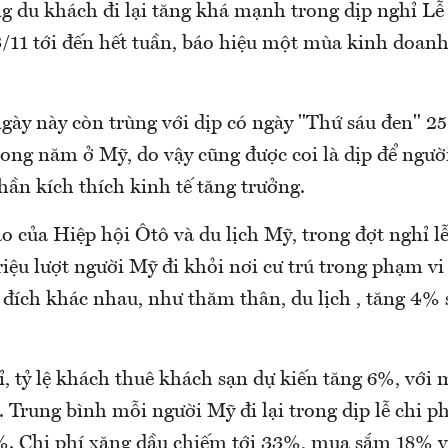
g du khách đi lại tăng khá mạnh trong dịp nghỉ Lễ
/11 tới đến hết tuần, báo hiệu một mùa kinh doanh 
gày này còn trùng với dịp có ngày "Thứ sáu đen" 25
rong năm ở Mỹ, do vậy cũng được coi là dịp để ngư
phần kích thích kinh tế tăng trưởng.
 của Hiệp hội Ôtô và du lịch Mỹ, trong đợt nghỉ lễ 
iệu lượt người Mỹ đi khỏi nơi cư trú trong phạm vi
c đích khác nhau, như thăm thân, du lịch , tăng 4%
, tỷ lệ khách thuê khách sạn dự kiến tăng 6%, với
Trung bình mỗi người Mỹ đi lại trong dịp lễ chi p
. Chi phí xăng dầu chiếm tới 33%, mua sắm 18% v