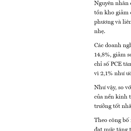
Nguyên nhân c
tồn kho giảm q
phương và liê
nhẹ.
Các doanh nghi
14,8%, giảm s
chỉ số PCE tăn
vì 2,1% như ướ
Như vậy, so vớ
của nền kinh t
trưởng tốt nh
Theo công bố 
đạt mức tăng t