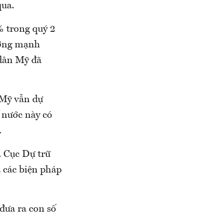
qua.
% trong quý 2
ưởng mạnh
 dân Mỹ đã
 Mỹ vẫn dự
ế nước này có
.
 Cục Dự trữ
 các biện pháp
 đưa ra con số