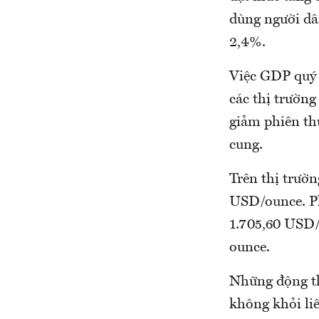
dùng người dâ
2,4%.
Việc GDP quý 
các thị trườn
giảm phiên thứ
cung.
Trên thị trườn
USD/ounce. Phạ
1.705,60 USD/
ounce.
Những động th
không khỏi li