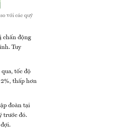
so với các quý
bị chấn động
ính. Tuy
qua, tốc độ
à 2%, thấp hơn
tập đoàn tại
 trước đó.
đợi.