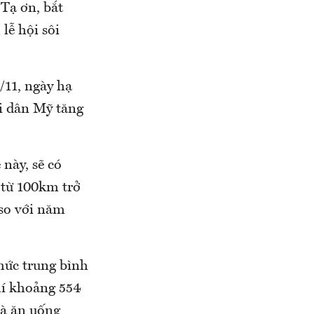
 Tạ ơn, bắt
lễ hội sôi
/11, ngày hạ
ời dân Mỹ tăng
này, sẽ có
 từ 100km trở
 so với năm
 mức trung bình
hí khoảng 554
à ăn uống