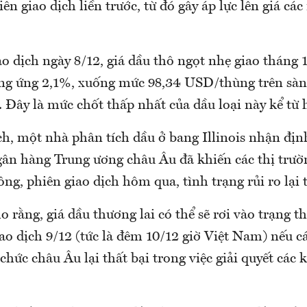
ên giao dịch liền trước, từ đó gây áp lực lên giá c
o dịch ngày 8/12, giá dầu thô ngọt nhẹ giao tháng 
ng ứng 2,1%, xuống mức 98,34 USD/thùng trên sàn
 Đây là mức chốt thấp nhất của dầu loại này kể từ 
ch, một nhà phân tích dầu ở bang Illinois nhận đị
gân hàng Trung ương châu Âu đã khiến các thị trư
ông, phiên giao dịch hôm qua, tình trạng rủi ro lại t
o rằng, giá dầu thương lai có thể sẽ rơi vào trạng t
ao dịch 9/12 (tức là đêm 10/12 giờ Việt Nam) nếu c
i chức châu Âu lại thất bại trong việc giải quyết các