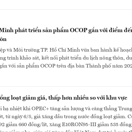
 Minh phát triển sản phẩm OCOP gắn với điểm đế
hôn
ệp và Môi trường TP. Hồ Chí Minh vừa ban hành kế hoạc
g trình khảo sát, kết nối phát triển du lịch nông thôn, du
gắn với sản phẩm OCOP trên địa bàn Thành phố năm 202
ng loạt giảm giá, thấp hơn nhiều so với khu vực
ới hạ nhiệt khi OPEC+ tăng sản lượng và căng thẳng Trun
, từ ngày 6/8, giá xăng dầu trong nước đồng loạt giảm. C
 giảm 660 đồng/lít, xăng E10RON95-III giảm 535 đồng/