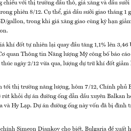
 chiều với thị trường dầu thô, giá xăng và dầu sưở
trong phiên 8/12. Cụ thể, giá dầu sưởi giao tháng 1
D/gallon, trong khi giá xăng giao cùng kỳ hạn gi
on.
á khí đốt tự nhiên lại quay đầu tăng 1,1% lên 3,46
Cơ quan Thông tin Năng lượng Mỹ công bố báo cáo 
 thúc ngày 2/12 vừa qua, lượng dự trữ khí đốt giảm 
n tới thị trường năng lượng, hôm 7/12, Chính phủ B
ẽ rút khỏi dự án đường ống dẫn dầu xuyên Balkan hợ
a và Hy Lạp. Dự án đường ống này vốn đã bị đình tr
 chính Simeon Djankov cho biết, Bulgaria đề xuất 