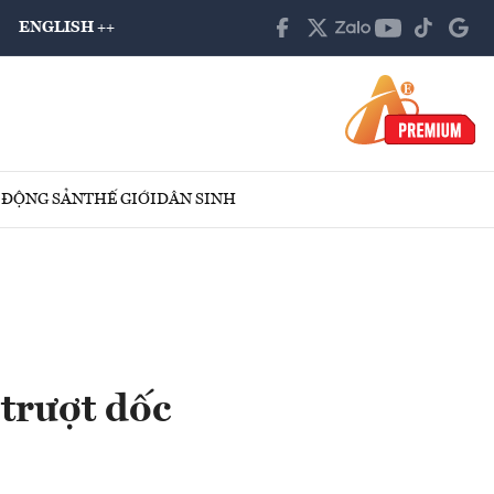
ENGLISH ++
 ĐỘNG SẢN
THẾ GIỚI
DÂN SINH
 trượt dốc