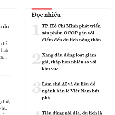
Đọc nhiều
1
TP. Hồ Chí Minh phát triển
n du
sản phẩm OCOP gắn với
điểm đến du lịch nông thôn
h tổ
 lịch
2
Xăng dầu đồng loạt giảm
6...
giá, thấp hơn nhiều so với
khu vực
3
Làm chủ AI và dữ liệu để
ngành bán lẻ Việt Nam bứt
g
phá
ụ thể,
lít;
Tiêu dùng nội địa, du lịch là