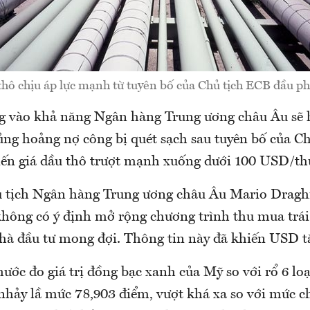
thô chịu áp lực mạnh từ tuyên bố của Chủ tịch ECB đầu ph
 vào khả năng Ngân hàng Trung ương châu Âu sẽ h
ủng hoảng nợ công bị quét sạch sau tuyên bố của C
iến giá dầu thô trượt mạnh xuống dưới 100 USD/th
tịch Ngân hàng Trung ương châu Âu Mario Draghi 
không có ý định mở rộng chương trình thu mua trái
hà đầu tư mong đợi. Thông tin này đã khiến USD t
ước đo giá trị đồng bạc xanh của Mỹ so với rổ 6 loại
 nhảy lầ mức 78,903 điểm, vượt khá xa so với mức c