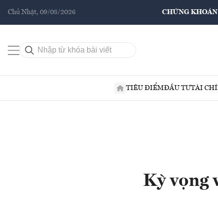
Chủ Nhật, 09/08/2026
CHỨNG KHOÁN
TIÊU ĐIỂM
ĐẦU TƯ
TÀI CH
Kỳ vọng v