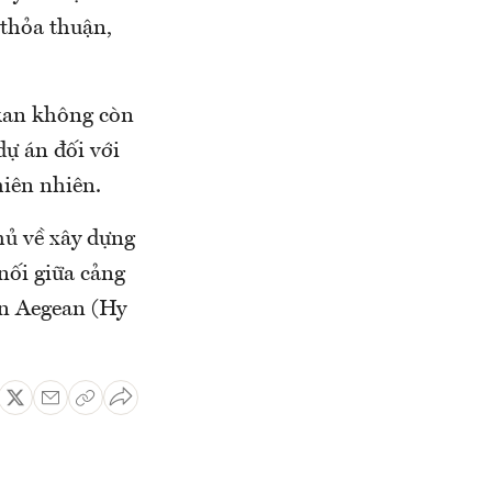
 thỏa thuận,
kan không còn
dự án đối với
hiên nhiên.
hủ về xây dựng
nối giữa cảng
ển Aegean (Hy