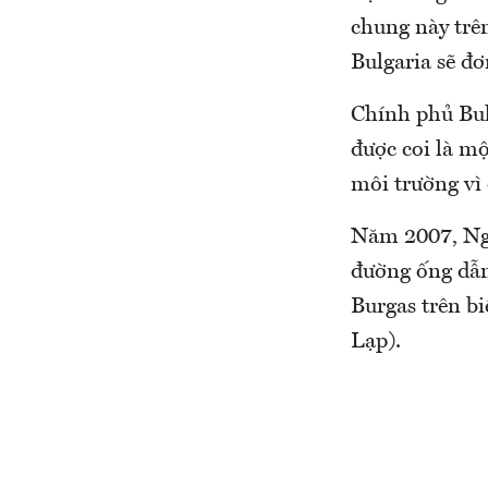
chung này trê
Bulgaria sẽ đ
Chính phủ Bul
được coi là mộ
môi trường vì 
Năm 2007, Nga
đường ống dẫn
Burgas trên b
Lạp).