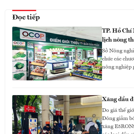
Đọc tiếp
TP. Hồ Chí
lịch nông t
Sở Nông nghi
chức các chươn
nông nghiệp 
Xăng dầu đồ
Do giá thế gi
Đông giảm bớt
xăng E5RON92