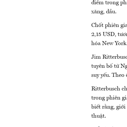
điểm trong phi
xăng, dầu.
Chốt phiên gia
2,15 USD, tươ
hóa New York.
Jim Ritterbus
tuyên bố từ N
suy yếu. Theo 
Ritterbusch ch
trong phiên gi
biết rằng, giớ
thuật.