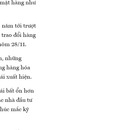
ác mặt hàng như
1 năm tới trượt
 trao đổi hàng
hôm 28/11.
nh, những
ờng hàng hóa
ái xuất hiện.
hái bất ổn hơn
ác nhà đầu tư
 khúc mắc kỹ