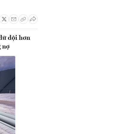
 dữ dội hơn
g nợ