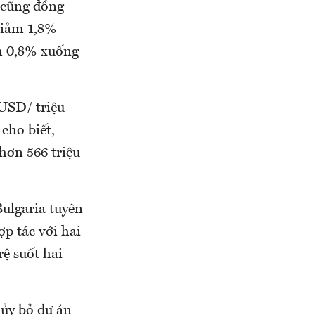
i cũng đồng
 giảm 1,8%
ảm 0,8% xuống
 USD/ triệu
cho biết,
hơn 566 triệu
ulgaria tuyên
p tác với hai
ệ suốt hai
hủy bỏ dự án