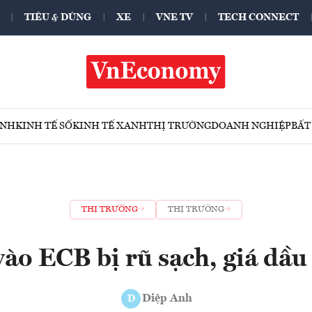
TIÊU & DÙNG
XE
VNE TV
TECH CONNECT
ÍNH
KINH TẾ SỐ
KINH TẾ XANH
THỊ TRƯỜNG
DOANH NGHIỆP
BẤT
THỊ TRƯỜNG
THỊ TRƯỜNG
ào ECB bị rũ sạch, giá dầu
Diệp Anh
D