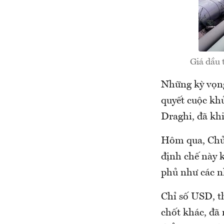
Giá dầu 
Những kỳ vọng
quyết cuộc kh
Draghi, đã kh
Hôm qua, Chủ 
định chế này 
phủ như các n
Chỉ số USD, th
chốt khác, đã