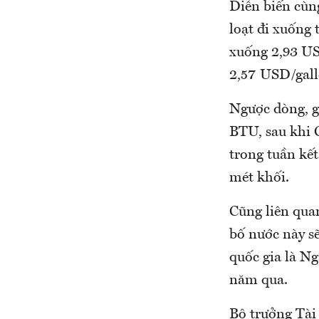
Diễn biến cùng
loạt đi xuống 
xuống 2,93 US
2,57 USD/gall
Ngược dòng, gi
BTU, sau khi 
trong tuần kết
mét khối.
Cũng liên qua
bố nước này s
quốc gia là Ng
năm qua.
Bộ trưởng Tài