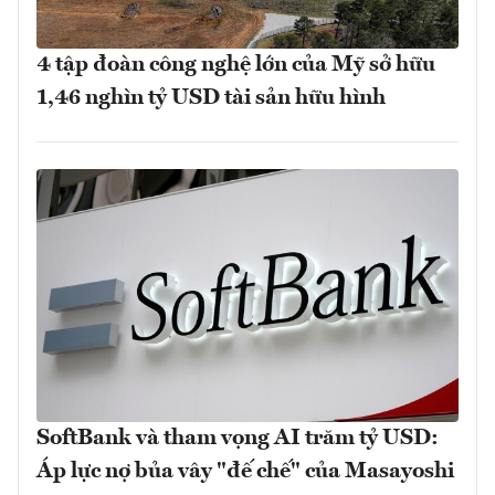
4 tập đoàn công nghệ lớn của Mỹ sở hữu
1,46 nghìn tỷ USD tài sản hữu hình
SoftBank và tham vọng AI trăm tỷ USD:
Áp lực nợ bủa vây "đế chế" của Masayoshi