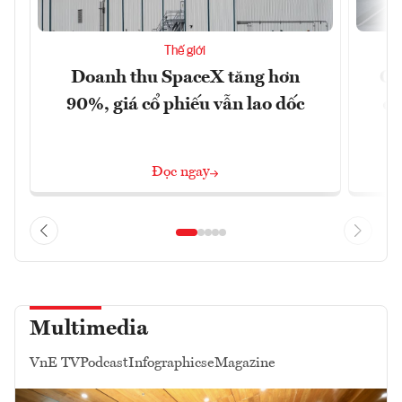
Thế giới
Doanh thu SpaceX tăng hơn
Cá
90%, giá cổ phiếu vẫn lao dốc
đậ
Đọc ngay
Multimedia
VnE TV
Podcast
Infographics
eMagazine