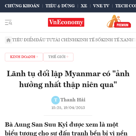
CHỨNG KHOÁN
TIÊU & DÙNG
XE
VNE TV
TECH CO
TIÊU ĐIỂM
ĐẦU TƯ
TÀI CHÍNH
KINH TẾ SỐ
KINH TẾ XANH
KINH DOANH
THẾ GIỚI
Lãnh tụ đối lập Myanmar có "ảnh
hưởng nhất thập niên qua"
Thanh Hải
T
18:25, 19/04/2013
Bà Aung San Suu Kyi được xem là một
biểu tượng cho sự đấu tranh bền bỉ vì nền