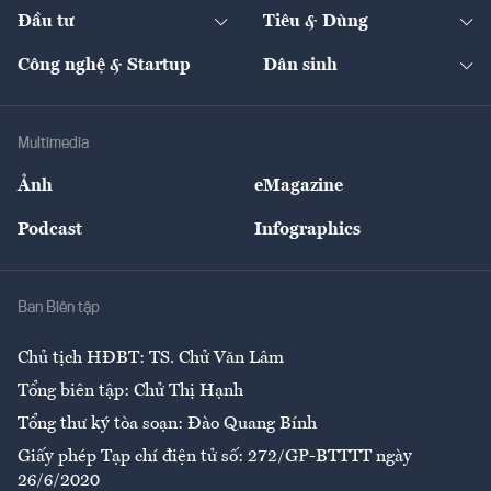
Chuyển động 24h
Đối thoại
The Guide
Video
Đầu tư
Tiêu & Dùng
Quản trị số
Cafe BĐS
Thị trường
Kinh doanh
Kết nối
Tạp chí kinh tế Việt Nam
eMagazine
Nhà đầu tư
Du lịch
Công nghệ & Startup
Dân sinh
Tư vấn
Nông sản
Doanh nhân
Tư vấn Tiêu & Dùng
Infographics
Hạ tầng
Sức khỏe
Khung pháp lý
Doanh nghiệp
Địa phương
Thị trường
Bảo hiểm
Multimedia
Sự kiện
Nhân lực
Ảnh
eMagazine
Đẹp +
An sinh
Podcast
Infographics
Giải trí
Y tế
Nhà
Ban Biên tập
Ẩm thực
Chủ tịch HĐBT: TS. Chử Văn Lâm
Tổng biên tập: Chử Thị Hạnh
Tổng thư ký tòa soạn: Đào Quang Bính
Giấy phép Tạp chí điện tử số: 272/GP-BTTTT ngày
26/6/2020