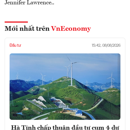
Jennifer Lawrence..
Mới nhất trên
VnEconomy
Đầu tư
15:42, 08/08/2026
Hà Tĩnh chấp thuận đầu tư cụm 4 dự