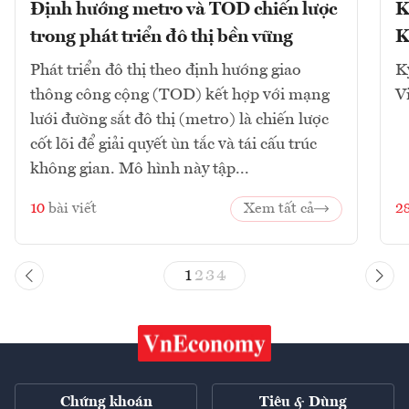
Định hướng metro và TOD chiến lược
K
trong phát triển đô thị bền vững
K
Phát triển đô thị theo định hướng giao
K
thông công cộng (TOD) kết hợp với mạng
V
lưới đường sắt đô thị (metro) là chiến lược
cốt lõi để giải quyết ùn tắc và tái cấu trúc
không gian. Mô hình này tập...
10
bài viết
Xem tất cả
2
1
2
3
4
Chứng khoán
Tiêu & Dùng