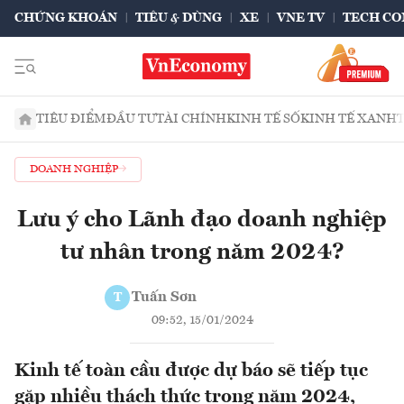
CHỨNG KHOÁN
TIÊU & DÙNG
XE
VNE TV
TECH CO
TIÊU ĐIỂM
ĐẦU TƯ
TÀI CHÍNH
KINH TẾ SỐ
KINH TẾ XANH
DOANH NGHIỆP
Lưu ý cho Lãnh đạo doanh nghiệp
tư nhân trong năm 2024?
Tuấn Sơn
T
09:52, 15/01/2024
Kinh tế toàn cầu được dự báo sẽ tiếp tục
gặp nhiều thách thức trong năm 2024,