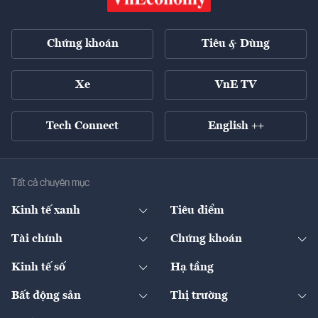
Chứng khoán
Tiêu & Dùng
Xe
VnE TV
Tech Connect
English ++
Tất cả chuyên mục
Kinh tế xanh
Tiêu điểm
Chuyển động xanh
Tài chính
Chứng khoán
Pháp lý
Ngân hàng
Doanh nghiệp niêm yết
Kinh tế số
Hạ tầng
Thương hiệu xanh
Thị trường vốn
Thị trường
Sản phẩm - Thị trường
Bất động sản
Thị trường
Diễn đàn
Thuế
Đầu tư
Tài sản số
Chính sách
Xuất nhập khẩu