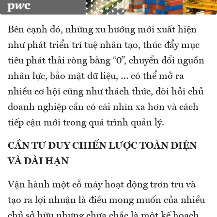
Bên cạnh đó, những xu hướng mới xuất hiện
như phát triển trí tuệ nhân tạo, thúc đẩy mục
tiêu phát thải ròng bằng “0”, chuyển đổi nguồn
nhân lực, bảo mật dữ liệu, … có thể mở ra
nhiều cơ hội cũng như thách thức, đòi hỏi chủ
doanh nghiệp cần có cái nhìn xa hơn và cách
tiếp cận mới trong quá trình quản lý.
CẦN TƯ DUY CHIẾN LƯỢC TOÀN DIỆN
VÀ DÀI HẠN
Vận hành một cỗ máy hoạt động trơn tru và
tạo ra lợi nhuận là điều mong muốn của nhiều
chủ sở hữu nhưng chưa chắc là một kế hoạch