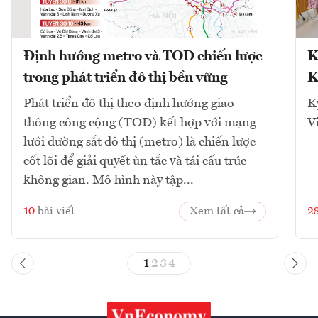
Định hướng metro và TOD chiến lược
K
trong phát triển đô thị bền vững
K
Phát triển đô thị theo định hướng giao
K
thông công cộng (TOD) kết hợp với mạng
V
lưới đường sắt đô thị (metro) là chiến lược
cốt lõi để giải quyết ùn tắc và tái cấu trúc
không gian. Mô hình này tập...
10
bài viết
Xem tất cả
2
1
2
3
4