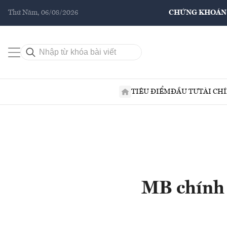
Thứ Năm, 06/08/2026
CHỨNG KHOÁN
TIÊU ĐIỂM
ĐẦU TƯ
TÀI CH
MB chính 