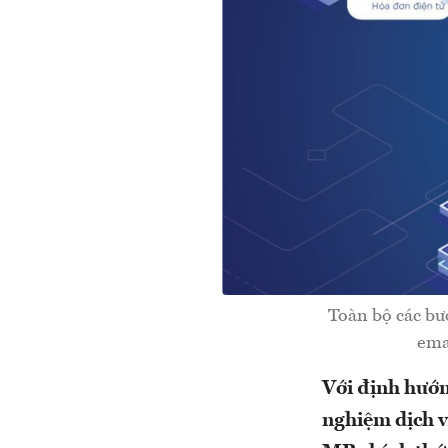
Toàn bộ các bư
ema
Với định hướn
nghiệm dịch v