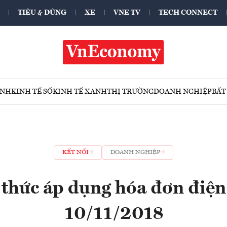
TIÊU & DÙNG
XE
VNE TV
TECH CONNECT
ÍNH
KINH TẾ SỐ
KINH TẾ XANH
THỊ TRƯỜNG
DOANH NGHIỆP
BẤT
KẾT NỐI
DOANH NGHIỆP
thức áp dụng hóa đơn điện 
10/11/2018