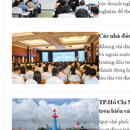
các doanh ngh
nghiệm để thự
Các nhà đầu
Không chỉ đán
và ngoài nướ
trường đầu tư
thành động l
lâu dài với đ
TP.Hồ Chí M
trên biển và
Quy chế phối 
hoạt động trê