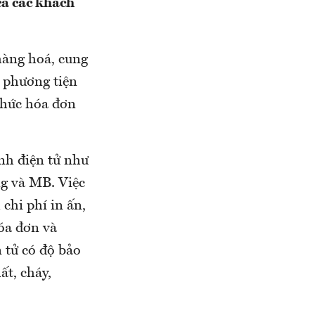
cả các khách
 hàng hoá, cung
g phương tiện
 thức hóa đơn
nh điện tử như
ng và MB. Việc
chi phí in ấn,
hóa đơn và
n tử có độ bảo
ất, cháy,