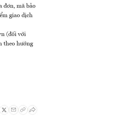
óa đơn, mã bảo
iểm giao dịch
n (đối với
àm theo hướng