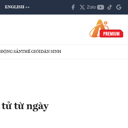
ENGLISH ++
 ĐỘNG SẢN
THẾ GIỚI
DÂN SINH
tử từ ngày