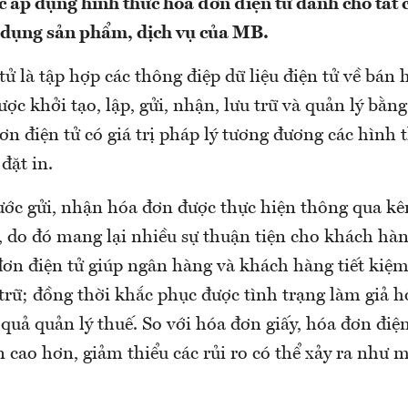
 áp dụng hình thức hóa đơn điện tử dành cho tất 
 dụng sản phẩm, dịch vụ của MB.
ử là tập hợp các thông điệp dữ liệu điện tử về bán
ược khởi tạo, lập, gửi, nhận, lưu trữ và quản lý bằn
ơn điện tử có giá trị pháp lý tương đương các hình
đặt in.
ước gửi, nhận hóa đơn được thực hiện thông qua kê
l, do đó mang lại nhiều sự thuận tiện cho khách hà
ơn điện tử giúp ngân hàng và khách hàng tiết kiệm 
trữ; đồng thời khắc phục được tình trạng làm giả 
quả quản lý thuế. So với hóa đơn giấy, hóa đơn điệ
 cao hơn, giảm thiểu các rủi ro có thể xảy ra như m