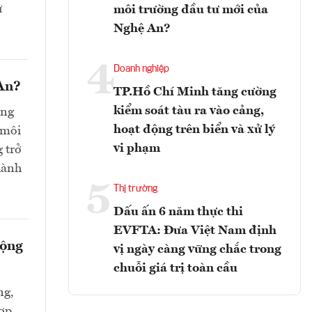
ử
môi trường đầu tư mới của
Nghệ An?
4
Doanh nghiệp
 An?
TP.Hồ Chí Minh tăng cường
kiểm soát tàu ra vào cảng,
ong
hoạt động trên biển và xử lý
 môi
vi phạm
 trở
hành
5
Thị trường
Dấu ấn 6 năm thực thi
EVFTA: Đưa Việt Nam định
động
vị ngày càng vững chắc trong
chuỗi giá trị toàn cầu
ng,
hợp