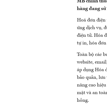
MB chính thức
hàng đang sử
Hoá đơn điện t
ứng dịch vụ, đ
điện tử. Hóa đ
tự in, hóa đơn 
Toàn bộ các b
website, emai
áp dụng Hóa đ
bảo quản, lưu 
nâng cao hiệu 
mật và an toàn
hỏng.