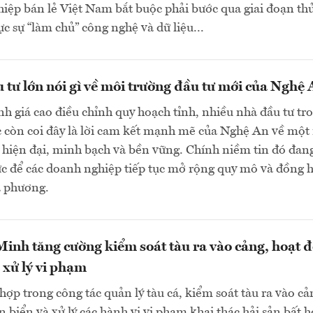
iệp bán lẻ Việt Nam bắt buộc phải bước qua giai đoạn th
c sự “làm chủ” công nghệ và dữ liệu...
 tư lớn nói gì về môi trường đầu tư mới của Nghệ
h giá cao điều chỉnh quy hoạch tỉnh, nhiều nhà đầu tư tr
c còn coi đây là lời cam kết mạnh mẽ của Nghệ An về một
 hiện đại, minh bạch và bền vững. Chính niềm tin đó đang
ực để các doanh nghiệp tiếp tục mở rộng quy mô và đồng 
ịa phương.
inh tăng cường kiểm soát tàu ra vào cảng, hoạt 
 xử lý vi phạm
hợp trong công tác quản lý tàu cá, kiểm soát tàu ra vào cả
n biển và xử lý các hành vi vi phạm khai thác hải sản bất 