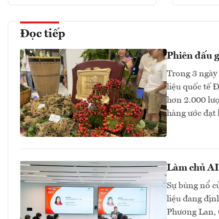
Đọc tiếp
Phiên đấu 
Trong 3 ngày 
liệu quốc tế 
hơn 2.000 lư
hàng ước đạt 
Làm chủ AI 
Sự bùng nổ củ
liệu đang địn
Phương Lan, C