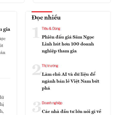
Đọc nhiều
1
m gia
Tiêu & Dùng
Phiên đấu giá Sâm Ngọc
ược
Linh hút hơn 100 doanh
út
nghiệp tham gia
bán
2
Thị trường
Làm chủ AI và dữ liệu để
ngành bán lẻ Việt Nam bứt
phá
dữ
3
Doanh nghiệp
hị
h,
Các nhà đầu tư lớn nói gì về