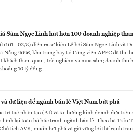
giá Sâm Ngọc Linh hút hơn 100 doanh nghiệp tha
(từ 01 - 03/8) diễn ra sự kiện Lễ hội Sâm Ngọc Linh và D
Đà Nẵng 2026, khu trưng bày tại Công viên APEC đã thu h
ợt khách tham quan, trải nghiệm và mua sắm; doanh thu 
khoảng 10 tỷ đồng...
và dữ liệu để ngành bán lẻ Việt Nam bứt phá
a trí tuệ nhân tạo (AI) và xu hướng kinh doanh dựa trên 
h hình lại toàn bộ bức tranh ngành bán lẻ. Theo bà Trần T
hủ tịch AVR, muốn bứt phá và giữ vững lợi thế cạnh tran