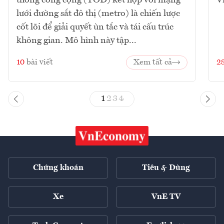
lưới đường sắt đô thị (metro) là chiến lược
cốt lõi để giải quyết ùn tắc và tái cấu trúc
không gian. Mô hình này tập...
10
bài viết
Xem tất cả
2
1
2
3
4
Chứng khoán
Tiêu & Dùng
Xe
VnE TV