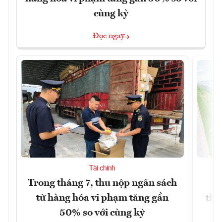
cùng kỳ
Đọc ngay
Tài chính
Trong tháng 7, thu nộp ngân sách
G
từ hàng hóa vi phạm tăng gần
thá
50% so với cùng kỳ