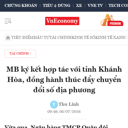
CHỨNG KHOÁN
TIÊU & DÙNG
XE
VNE TV
TECH CO
TIÊU ĐIỂM
ĐẦU TƯ
TÀI CHÍNH
KINH TẾ SỐ
KINH TẾ XANH
TÀI CHÍNH
MB ký kết hợp tác với tỉnh Khánh
Hòa, đồng hành thúc đẩy chuyển
đổi số địa phương
Thu Linh
T
09:49, 06/07/2026
Vừa qua, Ngân hàng TMCP Quân đội