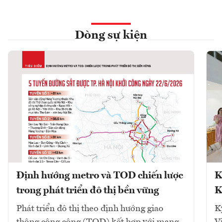
Dòng sự kiện
Định hướng metro và TOD chiến lược
K
trong phát triển đô thị bền vững
K
Phát triển đô thị theo định hướng giao
K
thông công cộng (TOD) kết hợp với mạng
V