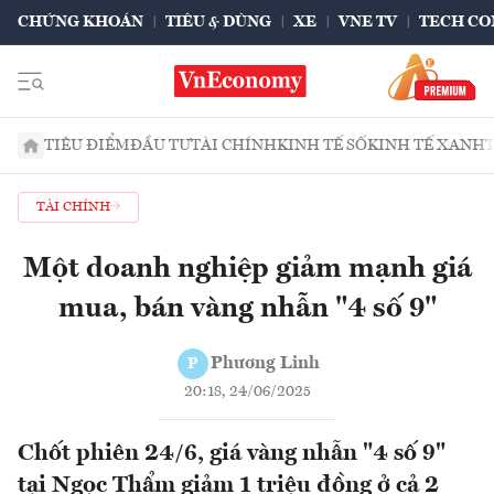
CHỨNG KHOÁN
TIÊU & DÙNG
XE
VNE TV
TECH CO
TIÊU ĐIỂM
ĐẦU TƯ
TÀI CHÍNH
KINH TẾ SỐ
KINH TẾ XANH
TÀI CHÍNH
Một doanh nghiệp giảm mạnh giá
mua, bán vàng nhẫn "4 số 9"
Phương Linh
P
20:18, 24/06/2025
Chốt phiên 24/6, giá vàng nhẫn "4 số 9"
tại Ngọc Thẩm giảm 1 triệu đồng ở cả 2