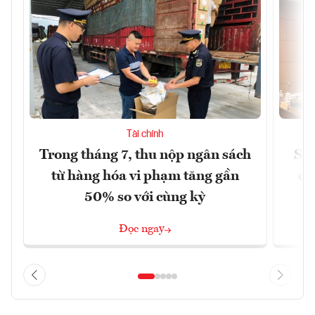
Tài chính
Trong tháng 7, thu nộp ngân sách
Sửa
từ hàng hóa vi phạm tăng gần
ca
50% so với cùng kỳ
Đọc ngay