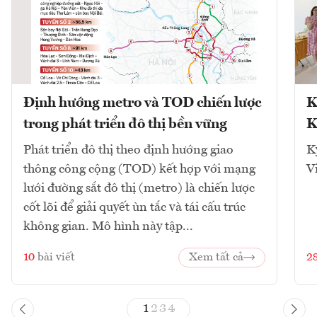
Định hướng metro và TOD chiến lược
K
trong phát triển đô thị bền vững
K
Phát triển đô thị theo định hướng giao
K
thông công cộng (TOD) kết hợp với mạng
V
lưới đường sắt đô thị (metro) là chiến lược
cốt lõi để giải quyết ùn tắc và tái cấu trúc
không gian. Mô hình này tập...
10
bài viết
Xem tất cả
2
1
2
3
4