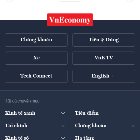
Chứng khoán
Tiêu & Dùng
Xe
VnE TV
Tech Connect
English ++
Tất cả chuyên mục
Kinh tế xanh
Tiêu điểm
Chuyển động xanh
Tài chính
Chứng khoán
Pháp lý
Ngân hàng
Doanh nghiệp niêm yết
Kinh tế số
Hạ tầng