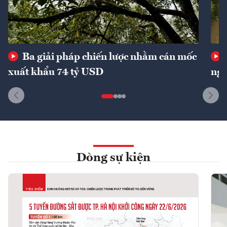
Ba giải pháp chiến lược nhằm cán mốc
xuất khẩu 74 tỷ USD
ngu
Dòng sự kiện