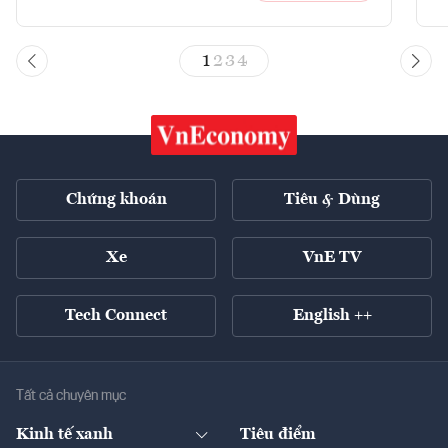
1
2
3
4
Chứng khoán
Tiêu & Dùng
Xe
VnE TV
Tech Connect
English ++
Tất cả chuyên mục
Kinh tế xanh
Tiêu điểm