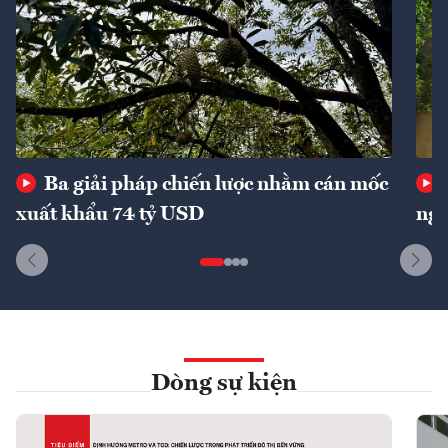
Ba giải pháp chiến lược nhằm cán mốc
xuất khẩu 74 tỷ USD
ngu
Dòng sự kiện