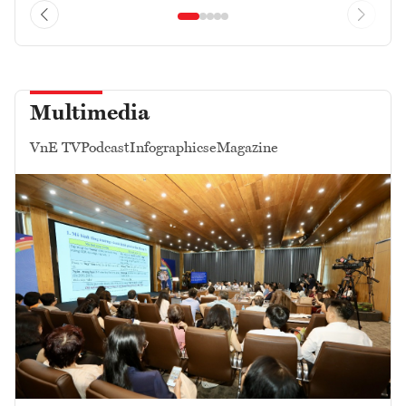
Multimedia
VnE TV
Podcast
Infographics
eMagazine