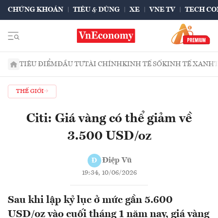
CHỨNG KHOÁN
TIÊU & DÙNG
XE
VNE TV
TECH CO
TIÊU ĐIỂM
ĐẦU TƯ
TÀI CHÍNH
KINH TẾ SỐ
KINH TẾ XANH
THẾ GIỚI
Citi: Giá vàng có thể giảm về
3.500 USD/oz
Điệp Vũ
Đ
19:34, 10/06/2026
Sau khi lập kỷ lục ở mức gần 5.600
USD/oz vào cuối tháng 1 năm nay, giá vàng