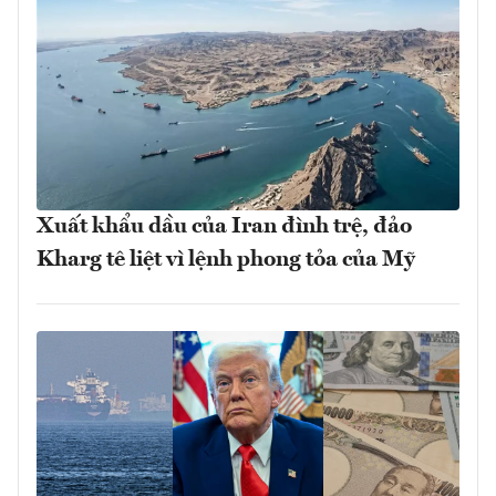
Xuất khẩu dầu của Iran đình trệ, đảo
Kharg tê liệt vì lệnh phong tỏa của Mỹ