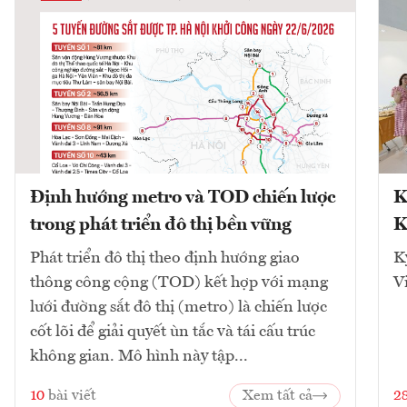
Định hướng metro và TOD chiến lược
K
trong phát triển đô thị bền vững
K
Phát triển đô thị theo định hướng giao
K
thông công cộng (TOD) kết hợp với mạng
V
lưới đường sắt đô thị (metro) là chiến lược
cốt lõi để giải quyết ùn tắc và tái cấu trúc
không gian. Mô hình này tập...
10
bài viết
Xem tất cả
2