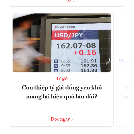
Thế giới
Can thiệp tỷ giá đồng yên khó
Gi
mang lại hiệu quả lâu dài?
sau
Đọc ngay