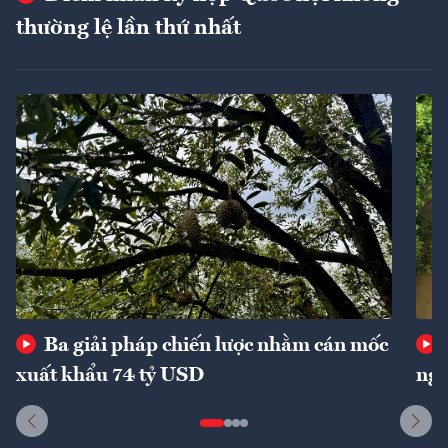
thường lệ lần thứ nhất
Ba giải pháp chiến lược nhằm cán mốc
xuất khẩu 74 tỷ USD
ngu