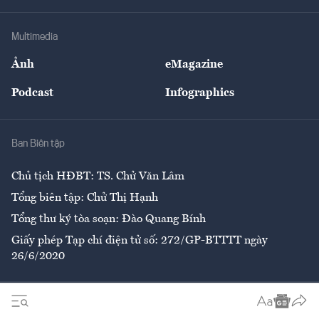
Hạ tầng
Sức khỏe
Khung pháp lý
Doanh nghiệp
Địa phương
Thị trường
Bảo hiểm
Multimedia
Sự kiện
Nhân lực
Ảnh
eMagazine
Đẹp +
An sinh
Podcast
Infographics
Giải trí
Y tế
Nhà
Ban Biên tập
Ẩm thực
Chủ tịch HĐBT: TS. Chử Văn Lâm
Tổng biên tập: Chử Thị Hạnh
Tổng thư ký tòa soạn: Đào Quang Bính
Giấy phép Tạp chí điện tử số: 272/GP-BTTTT ngày
26/6/2020
Liên hệ tòa soạn