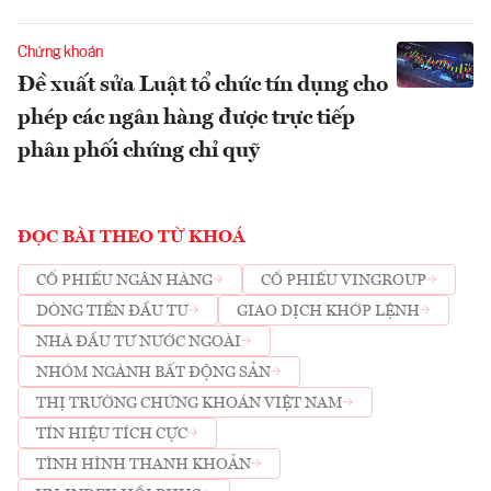
Chứng khoán
Đề xuất sửa Luật tổ chức tín dụng cho
phép các ngân hàng được trực tiếp
phân phối chứng chỉ quỹ
ĐỌC BÀI THEO TỪ KHOÁ
CỔ PHIẾU NGÂN HÀNG
CỔ PHIẾU VINGROUP
DÒNG TIỀN ĐẦU TƯ
GIAO DỊCH KHỚP LỆNH
NHÀ ĐẦU TƯ NƯỚC NGOÀI
NHÓM NGÀNH BẤT ĐỘNG SẢN
THỊ TRƯỜNG CHỨNG KHOÁN VIỆT NAM
TÍN HIỆU TÍCH CỰC
TÌNH HÌNH THANH KHOẢN