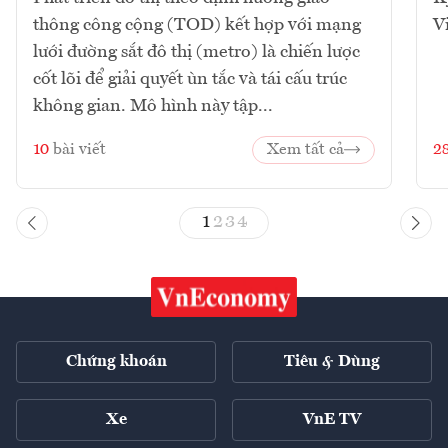
thông công cộng (TOD) kết hợp với mạng
V
lưới đường sắt đô thị (metro) là chiến lược
cốt lõi để giải quyết ùn tắc và tái cấu trúc
không gian. Mô hình này tập...
10
bài viết
Xem tất cả
2
1
2
3
4
Chứng khoán
Tiêu & Dùng
Xe
VnE TV