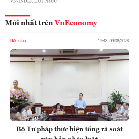
VN-INDEX HỒI PHỤC
Mới nhất trên
VnEconomy
Dân sinh
14:43, 09/08/2026
Bộ Tư pháp thực hiện tổng rà soát