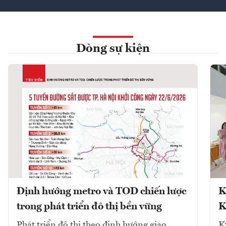
Dòng sự kiện
Định hướng metro và TOD chiến lược
K
trong phát triển đô thị bền vững
K
Phát triển đô thị theo định hướng giao
K