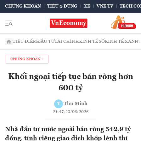
CHỨNG KHOÁN
TIÊU & DÙNG
XE
VNE TV
TECH CO
TIÊU ĐIỂM
ĐẦU TƯ
TÀI CHÍNH
KINH TẾ SỐ
KINH TẾ XANH
CHỨNG KHOÁN
Khối ngoại tiếp tục bán ròng hơn
600 tỷ
Thu Minh
T
21:47, 10/06/2026
Nhà đầu tư nước ngoài bán ròng 542,9 tỷ
đồng, tính riêng giao dịch khớp lệnh thì