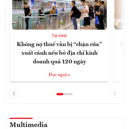
Tài chính
Không nợ thuế vẫn bị “chặn cửa”
Sửa
xuất cảnh nếu bỏ địa chỉ kinh
ca
doanh quá 120 ngày
Đọc ngay
Multimedia