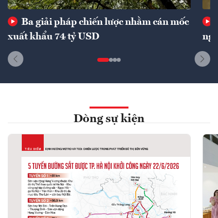
Ba giải pháp chiến lược nhằm cán mốc
xuất khẩu 74 tỷ USD
ngu
Dòng sự kiện