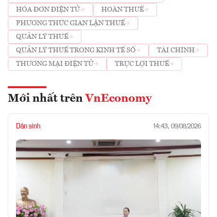
HÓA ĐƠN ĐIỆN TỬ
HOÀN THUẾ
PHƯƠNG THỨC GIAN LẬN THUẾ
QUẢN LÝ THUẾ
QUẢN LÝ THUẾ TRONG KINH TẾ SỐ
TÀI CHÍNH
THƯƠNG MẠI ĐIỆN TỬ
TRỤC LỢI THUẾ
Mới nhất trên
VnEconomy
Dân sinh
14:43, 09/08/2026