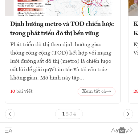
Định hướng metro và TOD chiến lược
K
trong phát triển đô thị bền vững
K
Phát triển đô thị theo định hướng giao
K
thông công cộng (TOD) kết hợp với mạng
V
lưới đường sắt đô thị (metro) là chiến lược
cốt lõi để giải quyết ùn tắc và tái cấu trúc
không gian. Mô hình này tập...
10
bài viết
Xem tất cả
2
1
2
3
4