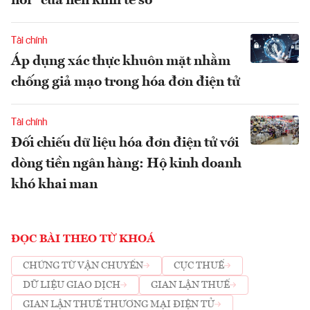
nối” của nền kinh tế số
Tài chính
Áp dụng xác thực khuôn mặt nhằm
chống giả mạo trong hóa đơn điện tử
Tài chính
Đối chiếu dữ liệu hóa đơn điện tử với
dòng tiền ngân hàng: Hộ kinh doanh
khó khai man
ĐỌC BÀI THEO TỪ KHOÁ
CHỨNG TỪ VẬN CHUYỂN
CỤC THUẾ
DỮ LIỆU GIAO DỊCH
GIAN LẬN THUẾ
GIAN LẬN THUẾ THƯƠNG MẠI ĐIỆN TỬ