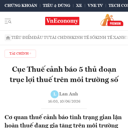
CHỨNG KHOÁN
TIÊU & DÙNG
XE
VNE TV
TECH CO
TIÊU ĐIỂM
ĐẦU TƯ
TÀI CHÍNH
KINH TẾ SỐ
KINH TẾ XANH
TÀI CHÍNH
Cục Thuế cảnh báo 5 thủ đoạn
trục lợi thuế trên môi trường số
Lan Anh
L
16:03, 10/06/2026
Cơ quan thuế cảnh báo tình trạng gian lận
hoàn thuế đang gia tăng trên môi trường