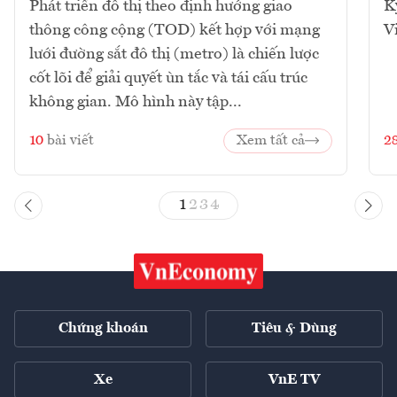
Phát triển đô thị theo định hướng giao
K
thông công cộng (TOD) kết hợp với mạng
V
lưới đường sắt đô thị (metro) là chiến lược
cốt lõi để giải quyết ùn tắc và tái cấu trúc
không gian. Mô hình này tập...
10
bài viết
Xem tất cả
2
1
2
3
4
Chứng khoán
Tiêu & Dùng
Xe
VnE TV