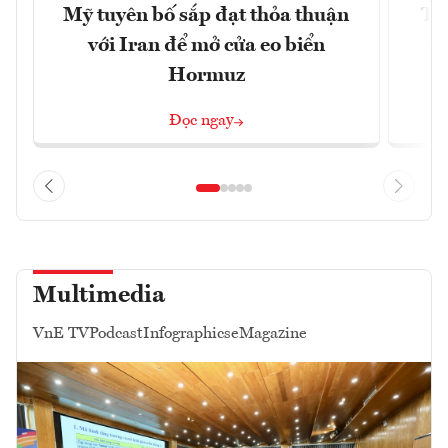
Mỹ tuyên bố sắp đạt thỏa thuận
Tr
với Iran để mở cửa eo biển
th
Hormuz
Đọc ngay
Multimedia
VnE TV
Podcast
Infographics
eMagazine