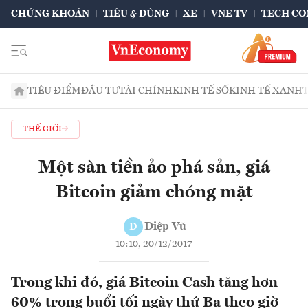
CHỨNG KHOÁN
TIÊU & DÙNG
XE
VNE TV
TECH CO
TIÊU ĐIỂM
ĐẦU TƯ
TÀI CHÍNH
KINH TẾ SỐ
KINH TẾ XANH
THẾ GIỚI
Một sàn tiền ảo phá sản, giá
Bitcoin giảm chóng mặt
Diệp Vũ
D
10:10, 20/12/2017
Trong khi đó, giá Bitcoin Cash tăng hơn
60% trong buổi tối ngày thứ Ba theo giờ