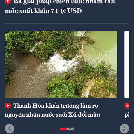
Ba giải pháp chiến lược nhằm cán
mốc xuất khẩu 74 tỷ USD
Thanh Hóa khẩn trương làm rõ
nguyên nhân nước suối Xú đổi màu
phí