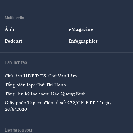
Tư vấn Tiêu & Dùng
Infographics
Hạ tầng
Sức khỏe
Khung pháp lý
Doanh nghiệp
Địa phương
Thị trường
Bảo hiểm
Multimedia
Sự kiện
Nhân lực
Ảnh
eMagazine
Đẹp +
An sinh
Podcast
Infographics
Giải trí
Y tế
Nhà
Ban Biên tập
Ẩm thực
Chủ tịch HĐBT: TS. Chử Văn Lâm
Tổng biên tập: Chử Thị Hạnh
Tổng thư ký tòa soạn: Đào Quang Bính
Giấy phép Tạp chí điện tử số: 272/GP-BTTTT ngày
26/6/2020
Liên hệ tòa soạn