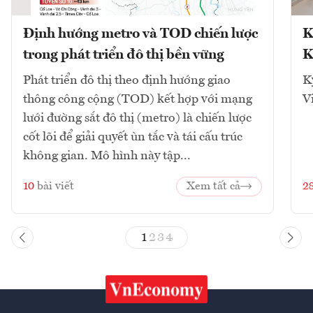
Định hướng metro và TOD chiến lược
K
trong phát triển đô thị bền vững
K
Phát triển đô thị theo định hướng giao
K
thông công cộng (TOD) kết hợp với mạng
V
lưới đường sắt đô thị (metro) là chiến lược
cốt lõi để giải quyết ùn tắc và tái cấu trúc
không gian. Mô hình này tập...
10
bài viết
Xem tất cả
2
1
2
3
4