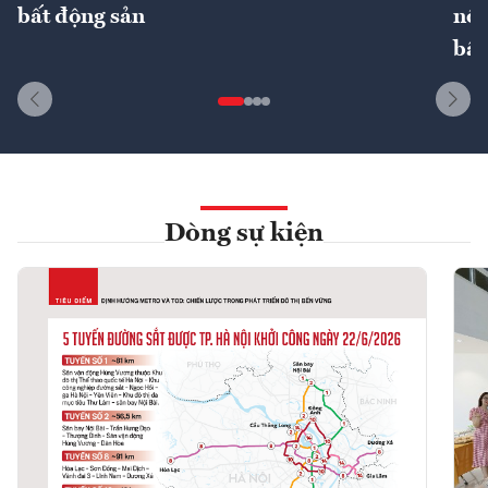
bất động sản
nôn
bất
Dòng sự kiện