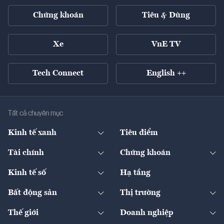
Chứng khoán
Tiêu & Dùng
Xe
VnE TV
Tech Connect
English ++
Tất cả chuyên mục
Kinh tế xanh
Tiêu điểm
Chuyển động xanh
Tài chính
Chứng khoán
Pháp lý
Ngân hàng
Doanh nghiệp niêm yết
Kinh tế số
Hạ tầng
Thương hiệu xanh
Thị trường vốn
Thị trường
Sản phẩm - Thị trường
Bất động sản
Thị trường
Diễn đàn
Thuế
Đầu tư
Tài sản số
Chính sách
Xuất nhập khẩu
Thế giới
Doanh nghiệp
Bảo hiểm
Quốc tế
Dịch vụ số