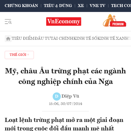
CHỨNG KHOÁN
TIÊU & DÙNG
XE
VNE TV
TECH CO
TIÊU ĐIỂM
ĐẦU TƯ
TÀI CHÍNH
KINH TẾ SỐ
KINH TẾ XANH
THẾ GIỚI
Mỹ, châu Âu trừng phạt các ngành
công nghiệp chính của Nga
Diệp Vũ
D
15:06, 30/07/2014
Loạt lệnh trừng phạt mở ra một giai đoạn
mới trong cuộc đối đầu mạnh mẽ nhất