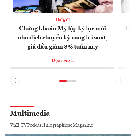
Thế giới
Chứng khoán Mỹ lập kỷ lục mới
Chí
nhờ dịch chuyển kỳ vọng lãi suất,
tr
giá dầu giảm 8% tuần này
Đọc ngay
Multimedia
VnE TV
Podcast
Infographics
eMagazine