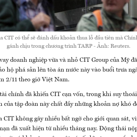
a CIT có thể sẽ đánh dấu khoản thua lỗ đầu tiên mà Chí
gánh chịu trong chương trình TARP - Ảnh: Reuters.
vay doanh nghiệp vừa và nhỏ CIT Group của Mỹ đã
o hộ phá sản lên tòa án nước này vào buổi trưa ngà
êm 2/11 theo giờ Việt Nam.
ài chính đã khiến CIT cạn vốn, trong khi suy thoá
án của tập đoàn này chất đầy những khoản nợ khó đ
 CIT không gây nhiều bất ngờ cho giới quan sát, v
nạn đã xuất hiện từ nhiều tháng nay. Động thái nộ