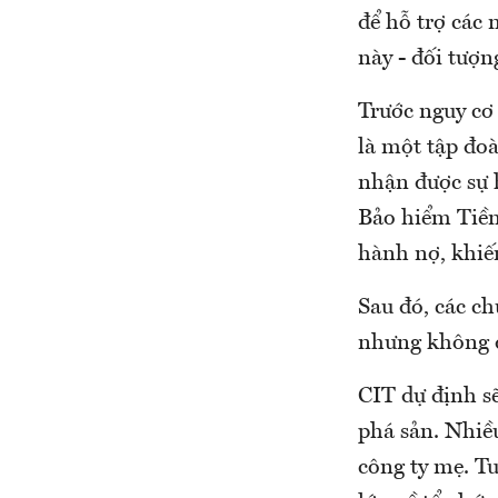
để hỗ trợ các
này - đối tượn
Trước nguy cơ 
là một tập đoà
nhận được sự h
Bảo hiểm Tiền
hành nợ, khiế
Sau đó, các ch
nhưng không đ
CIT dự định sẽ
phá sản. Nhiề
công ty mẹ. Tu