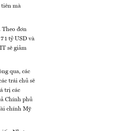
 tiên mà
. Theo đơn
n 71 tỷ USD và
CIT sẽ giảm
ông qua, các
ác trái chủ sẽ
 trị các
cả Chính phủ
Tài chính Mỹ