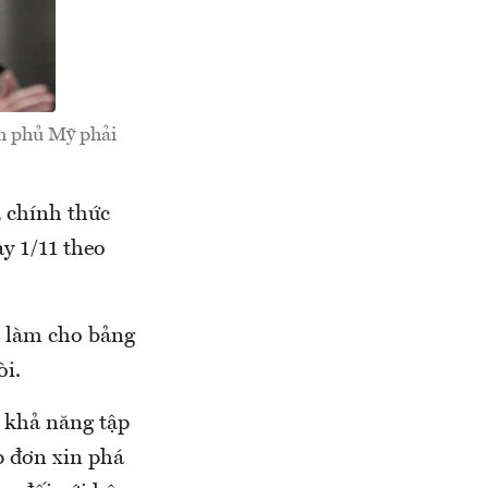
nh phủ Mỹ phải
 chính thức
y 1/11 theo
i làm cho bảng
òi.
ì khả năng tập
p đơn xin phá