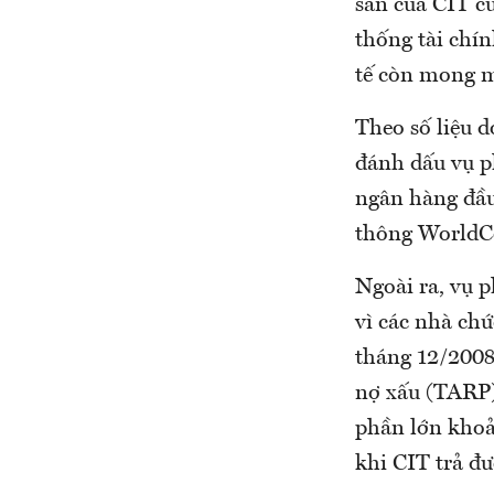
sản của CIT cũ
thống tài chí
tế còn mong m
Theo số liệu 
đánh dấu vụ ph
ngân hàng đầu
thông WorldCo
Ngoài ra, vụ 
vì các nhà ch
tháng 12/2008 
nợ xấu (TARP)
phần lớn khoản
khi CIT trả đư