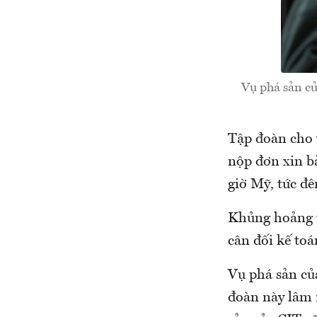
Vụ phá sản củ
Tập đoàn cho 
nộp đơn xin bả
giờ Mỹ, tức đ
Khủng hoảng t
cân đối kế to
Vụ phá sản của
đoàn này lâm 