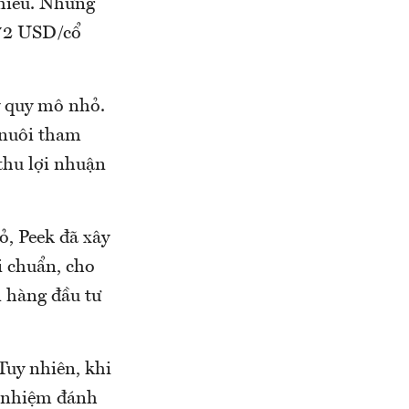
phiếu. Nhưng
,72 USD/cổ
y quy mô nhỏ.
 nuôi tham
thu lợi nhuận
ỏ, Peek đã xây
i chuẩn, cho
 hàng đầu tư
Tuy nhiên, khi
n nhiệm đánh