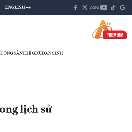
ENGLISH ++
 ĐỘNG SẢN
THẾ GIỚI
DÂN SINH
ong lịch sử