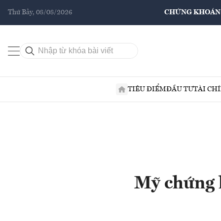
Thứ Bảy, 08/08/2026
CHỨNG KHOÁN
TIÊU ĐIỂM
ĐẦU TƯ
TÀI CH
Mỹ chứng k