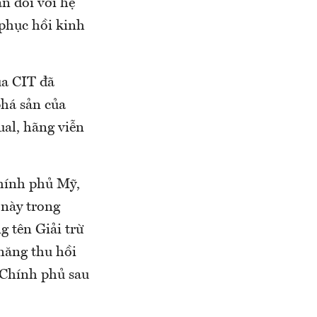
n đối với hệ
 phục hồi kinh
ủa CIT đã
phá sản của
al, hãng viễn
Chính phủ Mỹ,
 này trong
g tên Giải trừ
năng thu hồi
o Chính phủ sau