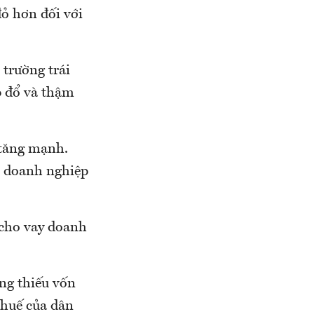
đỏ hơn đối với
 trường trái
p đổ và thậm
 tăng mạnh.
h doanh nghiệp
 cho vay doanh
ng thiếu vốn
thuế của dân