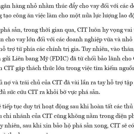
 ngân hàng nhỏ nhằm thúc đẩy cho vay đối với các 
g tạo công ăn việc làm cho một nửa lực lượng lao 
phá sản, trong thời gian qua, CIT luôn hy vọng vai
n cho vay lớn đối với các doanh nghiệp vừa và nhỏ
ỗ trợ từ phía các chính trị gia. Tuy nhiên, vào thá
 gửi Liên bang Mỹ (FDIC) đã từ chối bảo lãnh cho
n CIT gặp thách thức lớn trong việc tìm kiếm nguồ
ủ nợ và trái chủ của CIT đã vài lần ra tay hỗ trợ tập
ủ sức cứu CIT ra khỏi bờ vực phá sản.
 tiếp tục duy trì hoạt động sau khi hoàn tất các thủ
u chi nhánh của CIT cũng không nằm trong diện ph
y nhiên, sau khi xin bảo hộ phá sản xong, CIT sẽ có