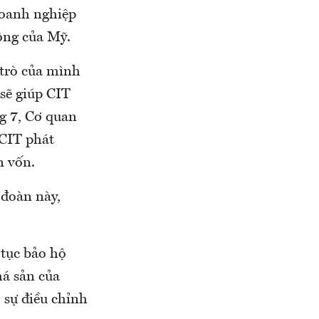
doanh nghiệp
động của Mỹ.
 trò của mình
 sẽ giúp CIT
ng 7, Cơ quan
 CIT phát
n vốn.
 đoàn này,
 tục bảo hộ
á sản của
 sự điều chỉnh