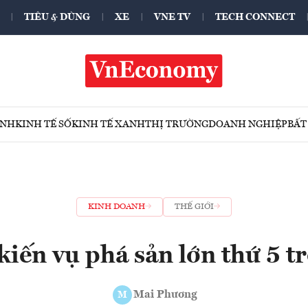
TIÊU & DÙNG
XE
VNE TV
TECH CONNECT
ÍNH
KINH TẾ SỐ
KINH TẾ XANH
THỊ TRƯỜNG
DOANH NGHIỆP
BẤT
KINH DOANH
THẾ GIỚI
iến vụ phá sản lớn thứ 5 tr
Mai Phương
M