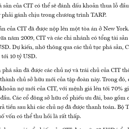
á sản của CIT có thể sẽ đánh dấu khoản thua lỗ đầu
phải gánh chịu trong chương trình TARP.
ản của CIT đã được nộp lên một tòa án ở New York
giữa năm 2009, CIT và các chi nhánh có tổng tài sả
USD. Dự kiến, nhờ thông qua các thủ tục phá sản, 
 tới 10 tỷ USD.
 phá sản đã được các chủ nợ và trái chủ của CIT th
ở thành chủ sở hữu mới của tập đoàn này. Trong đó, c
khoản nợ mới của CIT, với mệnh giá lên tới 70% giá
đầu. Các cổ đông sở hữu cổ phiếu ưu đãi, bao gồm 
rả tiền sau khi các chủ nợ đã được thanh toán. Bộ 
ố vốn có thể thu hồi là rất thấp.