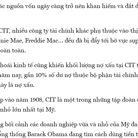
các nguồn vốn ngày càng trở nên khan hiếm và đắt 
IT, nhiều công ty tài chính khác phụ thuộc vào thị
nie Mae, Freddie Mac… đều đã bị đẩy tới bờ vực sụ
hoàn toàn.
thoái kinh tế cũng khiến khối lượng nợ xấu tại CIT
 năm nay, gần 10% số dư nợ thuộc bộ phận tài chín
ày là nợ xấu.
p vào năm 1908, CIT là một trong những tập đoàn
 nhỏ lớn nhất tại Mỹ.
ng bối cảnh các doanh nghiệp vừa và nhỏ của Mỹ đa
ổng thống Barack Obama đang tìm cách dùng tiền 