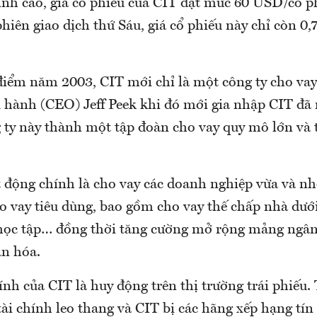
ỉnh cao, giá cổ phiếu của CIT đạt mức 60 USD/cổ 
hiên giao dịch thứ Sáu, giá cổ phiếu này chỉ còn 0
 điểm năm 2003, CIT mới chỉ là một công ty cho va
 hành (CEO) Jeff Peek khi đó mới gia nhập CIT đã
 ty này thành một tập đoàn cho vay quy mô lớn và 
 động chính là cho vay các doanh nghiệp vừa và nh
 vay tiêu dùng, bao gồm cho vay thế chấp nhà dướ
 học tập… đồng thời tăng cường mở rộng mảng ngân
n hóa.
h của CIT là huy động trên thị trường trái phiếu. 
ài chính leo thang và CIT bị các hãng xếp hạng tí