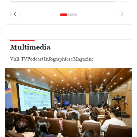
Multimedia
VnE TV
Podcast
Infographics
eMagazine