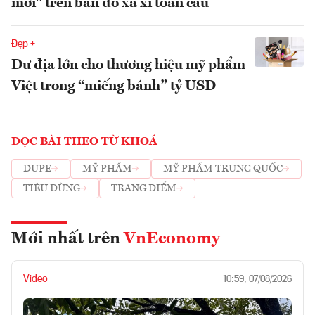
mới" trên bản đồ xa xỉ toàn cầu
Đẹp +
Dư địa lớn cho thương hiệu mỹ phẩm
Việt trong “miếng bánh” tỷ USD
ĐỌC BÀI THEO TỪ KHOÁ
DUPE
MỸ PHẨM
MỸ PHẨM TRUNG QUỐC
TIÊU DÙNG
TRANG ĐIỂM
Mới nhất trên
VnEconomy
Video
10:59, 07/08/2026