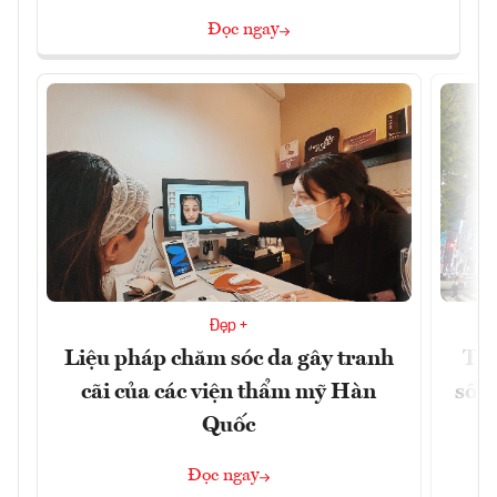
Đọc ngay
Đẹp +
Liệu pháp chăm sóc da gây tranh
Thị
cãi của các viện thẩm mỹ Hàn
số n
Quốc
Đọc ngay