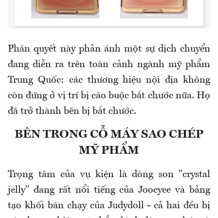
Phán quyết này phản ánh một sự dịch chuyển
đang diễn ra trên toàn cảnh ngành mỹ phẩm
Trung Quốc: các thương hiệu nội địa không
còn đứng ở vị trí bị cáo buộc bắt chước nữa. Họ
đã trở thành bên bị bắt chước.
BÊN TRONG CỖ MÁY SAO CHÉP
MỸ PHẨM
Trọng tâm của vụ kiện là dòng son "crystal
jelly" đang rất nổi tiếng của Joocyee và bảng
tạo khối bán chạy của Judydoll - cả hai đều bị