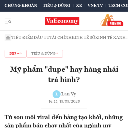
CHỨNG KHOÁN
TIÊU & DÙNG
XE
VNE TV
TECH CO
TIÊU ĐIỂM
ĐẦU TƯ
TÀI CHÍNH
KINH TẾ SỐ
KINH TẾ XANH
ĐẸP +
TIÊU & DÙNG
Mỹ phẩm "dupe" hay hàng nhái
trá hình?
Lan Vy
L
16:15, 15/05/2026
Từ son môi viral đến bảng tạo khối, những
sản phẩm bán chạy nhất của ngành mỹ