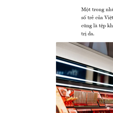
Một trong nhữ
số trẻ của Vi
cũng là tệp k
trị da.