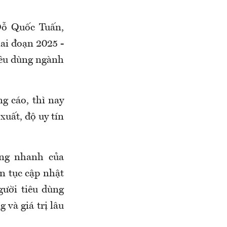
ỗ Quốc Tuấn,
ai đoạn 2025 -
tiêu dùng ngành
g cáo, thì nay
uất, độ uy tín
ởng nhanh của
n tục cập nhật
gười tiêu dùng
 và giá trị lâu