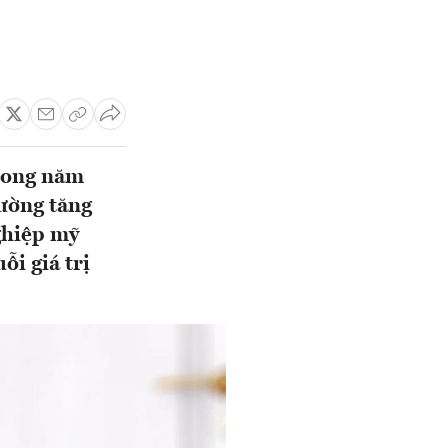
rong năm
rường tăng
ghiệp mỹ
ỗi giá trị