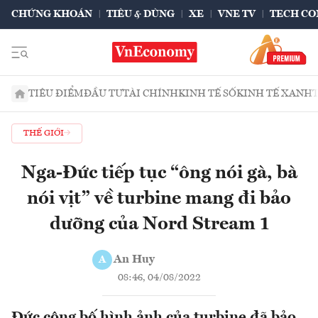
CHỨNG KHOÁN
TIÊU & DÙNG
XE
VNE TV
TECH CO
TIÊU ĐIỂM
ĐẦU TƯ
TÀI CHÍNH
KINH TẾ SỐ
KINH TẾ XANH
THẾ GIỚI
Nga-Đức tiếp tục “ông nói gà, bà
nói vịt” về turbine mang đi bảo
dưỡng của Nord Stream 1
An Huy
A
08:46, 04/08/2022
Đức công bố hình ảnh của turbine đã bảo