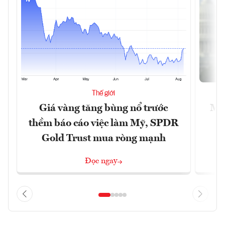
Thế giới
Giá vàng tăng bùng nổ trước
Mỹ 
thềm báo cáo việc làm Mỹ, SPDR
Gold Trust mua ròng mạnh
Đọc ngay