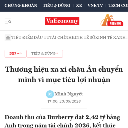
CHỨNG KHOÁN
TIÊU & DÙNG
XE
VNE TV
TECH CO
TIÊU ĐIỂM
ĐẦU TƯ
TÀI CHÍNH
KINH TẾ SỐ
KINH TẾ XANH
ĐẸP +
TIÊU & DÙNG
Thương hiệu xa xỉ châu Âu chuyển
mình vì mục tiêu lợi nhuận
Minh Nguyệt
M
17:00, 20/05/2026
Doanh thu của Burberry đạt 2,42 tỷ bảng
Anh trong năm tài chính 2026, kết thúc