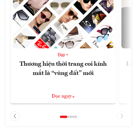
Đẹp +
Thương hiệu thời trang coi kính
Liệ
mắt là “vùng đất” mới
cã
Đọc ngay