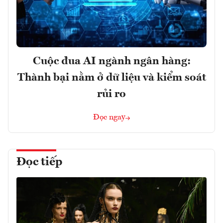
Cuộc đua AI ngành ngân hàng:
Thành bại nằm ở dữ liệu và kiểm soát
rủi ro
Đọc ngay
Đọc tiếp