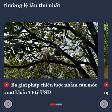
thường lệ lần thứ nhất
Ba giải pháp chiến lược nhằm cán mốc
xuất khẩu 74 tỷ USD
ngu