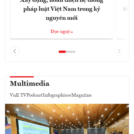
Xây dựng, hoàn thiện hệ thống
Bộ
pháp luật Việt Nam trong kỷ
tiề
nguyên mới
Đọc ngay
Multimedia
VnE TV
Podcast
Infographics
eMagazine