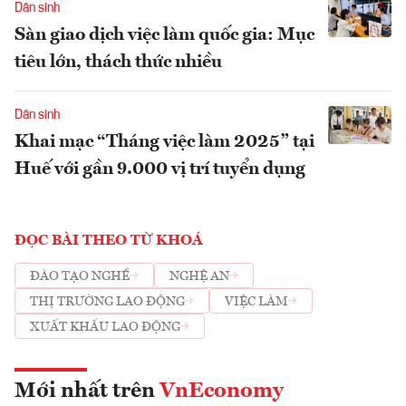
Dân sinh
Sàn giao dịch việc làm quốc gia: Mục
tiêu lớn, thách thức nhiều
Dân sinh
Khai mạc “Tháng việc làm 2025” tại
Huế với gần 9.000 vị trí tuyển dụng
ĐỌC BÀI THEO TỪ KHOÁ
ĐÀO TẠO NGHỀ
NGHỆ AN
THỊ TRƯỜNG LAO ĐỘNG
VIỆC LÀM
XUẤT KHẨU LAO ĐỘNG
Mới nhất trên
VnEconomy