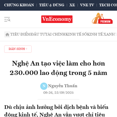
CHỨNG KHOÁN
TIÊU & DÙNG
XE
VNE TV
TECH CO
TIÊU ĐIỂM
ĐẦU TƯ
TÀI CHÍNH
KINH TẾ SỐ
KINH TẾ XANH
DÂN SINH
Nghệ An tạo việc làm cho hơn
230.000 lao động trong 5 năm
Nguyễn Thuấn
N
09:26, 23/09/2025
Dù chịu ảnh hưởng bởi dịch bệnh và biến
động kinh tế, Nghệ An vẫn vượt chỉ tiêu