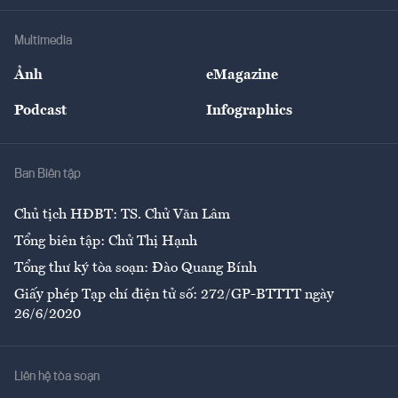
Khung pháp lý
Doanh nghiệp
Địa phương
Thị trường
Bảo hiểm
Multimedia
Sự kiện
Nhân lực
Ảnh
eMagazine
Đẹp +
An sinh
Podcast
Infographics
Giải trí
Y tế
Nhà
Ban Biên tập
Ẩm thực
Chủ tịch HĐBT: TS. Chử Văn Lâm
Tổng biên tập: Chử Thị Hạnh
Tổng thư ký tòa soạn: Đào Quang Bính
Giấy phép Tạp chí điện tử số: 272/GP-BTTTT ngày
26/6/2020
Liên hệ tòa soạn