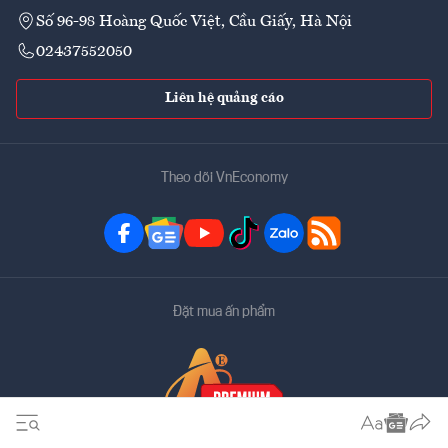
Số 96-98 Hoàng Quốc Việt, Cầu Giấy, Hà Nội
02437552050
Liên hệ quảng cáo
Theo dõi VnEconomy
Đặt mua ấn phẩm