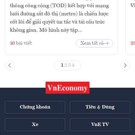
thông công cộng (TOD) kết hợp với mạng
V
lưới đường sắt đô thị (metro) là chiến lược
cốt lõi để giải quyết ùn tắc và tái cấu trúc
không gian. Mô hình này tập...
10
bài viết
Xem tất cả
2
1
2
3
4
Chứng khoán
Tiêu & Dùng
Xe
VnE TV