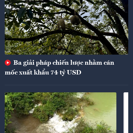
Ba giải pháp chiến lược nhằm cán
mốc xuất khẩu 74 tỷ USD