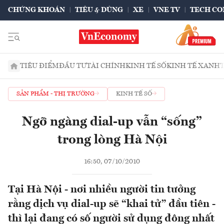
CHỨNG KHOÁN
TIÊU & DÙNG
XE
VNE TV
TECH CO
TIÊU ĐIỂM
ĐẦU TƯ
TÀI CHÍNH
KINH TẾ SỐ
KINH TẾ XANH
SẢN PHẨM - THỊ TRƯỜNG
KINH TẾ SỐ
Ngỡ ngàng dial-up vẫn “sống”
trong lòng Hà Nội
16:50, 07/10/2010
Tại Hà Nội - nơi nhiều người tin tưởng
rằng dịch vụ dial-up sẽ “khai tử” đầu tiên -
thì lại đang có số người sử dụng đông nhất