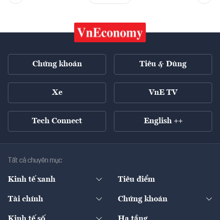
Chứng khoán
Tiêu & Dùng
Xe
VnE TV
Tech Connect
English ++
Tất cả chuyên mục
Kinh tế xanh
Tiêu điểm
Chuyển động xanh
Tài chính
Chứng khoán
Pháp lý
Ngân hàng
Doanh nghiệp niêm yết
Kinh tế số
Hạ tầng