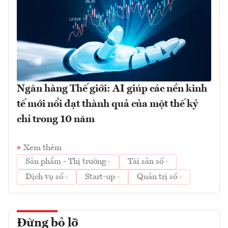
Ngân hàng Thế giới: AI giúp các nền kinh
tế mới nổi đạt thành quả của một thế kỷ
chỉ trong 10 năm
Xem thêm
Sản phẩm - Thị trường
Tài sản số
Dịch vụ số
Start-up
Quản trị số
Đừng bỏ lỡ