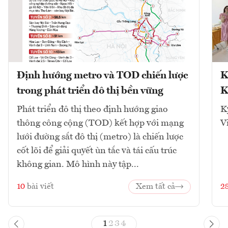
Định hướng metro và TOD chiến lược
K
trong phát triển đô thị bền vững
K
Phát triển đô thị theo định hướng giao
K
thông công cộng (TOD) kết hợp với mạng
V
lưới đường sắt đô thị (metro) là chiến lược
cốt lõi để giải quyết ùn tắc và tái cấu trúc
không gian. Mô hình này tập...
10
bài viết
Xem tất cả
2
1
2
3
4