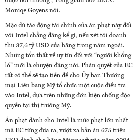
được bồi thường”, Tổng giám đốc BEUC
Moniqe Goyens nói.
Mặc dù tác động tài chính của án phạt này đối
với Intel chẳng đáng kể gì, nếu xét tới doanh
thu 37,6 tỷ USD của hãng trong năm ngoái.
Nhưng tổn thất về uy tín đối với “người khổng
lồ” mới là chuyện đáng nói. Phán quyết của EC
rất có thể sẽ tạo tiền đề cho Ủy ban Thương
mại Liên bang Mỹ tổ chức một cuộc điều tra
vào Intel, dựa trên những đơn kiện chống độc
quyền tại thị trường Mỹ.
Án phạt dành cho Intel là mức phạt lớn nhất
mà EC từng đưa ra, vượt xa bản án 675 triệu