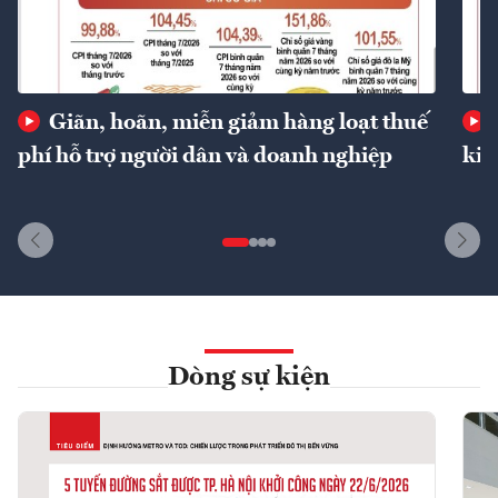
Giãn, hoãn, miễn giảm hàng loạt thuế
phí hỗ trợ người dân và doanh nghiệp
kin
Dòng sự kiện