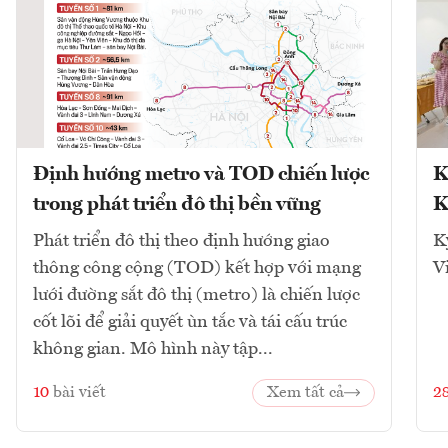
Định hướng metro và TOD chiến lược
K
trong phát triển đô thị bền vững
K
Phát triển đô thị theo định hướng giao
K
thông công cộng (TOD) kết hợp với mạng
V
lưới đường sắt đô thị (metro) là chiến lược
cốt lõi để giải quyết ùn tắc và tái cấu trúc
không gian. Mô hình này tập...
10
bài viết
Xem tất cả
2