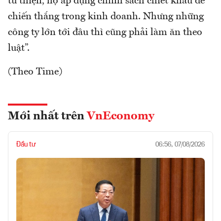
từ thiện, họ áp dụng chính sách chiết khẩu để
chiến thắng trong kinh doanh. Nhưng những
công ty lớn tới đâu thì cũng phải làm ăn theo
luật”.
(Theo Time)
Mới nhất trên
VnEconomy
Đầu tư
06:56, 07/08/2026