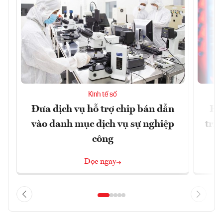
Kinh tế số
Đưa dịch vụ hỗ trợ chip bán dẫn
Ha
vào danh mục dịch vụ sự nghiệp
trị
công
Đọc ngay