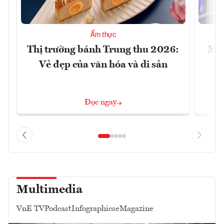
Ẩm thực
Thị trường bánh Trung thu 2026:
Mac
Vẻ đẹp của văn hóa và di sản
mu
Đọc ngay
Multimedia
VnE TV
Podcast
Infographics
eMagazine