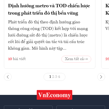
Định hướng metro và TOD chiến lược
K
trong phát triển đô thị bền vững
K
Phát triển đô thị theo định hướng giao
K
thông công cộng (TOD) kết hợp với mạng
V
lưới đường sắt đô thị (metro) là chiến lược
cốt lõi để giải quyết ùn tắc và tái cấu trúc
không gian. Mô hình này tập...
10
bài viết
Xem tất cả
2
1
2
3
4