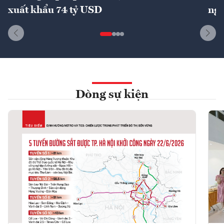
xuất khẩu 74 tỷ USD
ngu
Dòng sự kiện