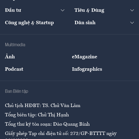
Start-up
Dự án
Công nghiệp
Chuyển động 24h
Đối thoại
The Guide
Video
Đầu tư
Tiêu & Dùng
Quản trị số
Cafe BĐS
Thị trường
Kinh doanh
Kết nối
Tạp chí kinh tế Việt Nam
eMagazine
Nhà đầu tư
Du lịch
Công nghệ & Startup
Dân sinh
Tư vấn
Nông sản
Doanh nhân
Tư vấn Tiêu & Dùng
Infographics
Hạ tầng
Sức khỏe
Khung pháp lý
Doanh nghiệp
Địa phương
Thị trường
Bảo hiểm
Multimedia
Sự kiện
Nhân lực
Ảnh
eMagazine
Đẹp +
An sinh
Podcast
Infographics
Giải trí
Y tế
Nhà
Ban Biên tập
Ẩm thực
Chủ tịch HĐBT: TS. Chử Văn Lâm
Tổng biên tập: Chử Thị Hạnh
Tổng thư ký tòa soạn: Đào Quang Bính
Giấy phép Tạp chí điện tử số: 272/GP-BTTTT ngày