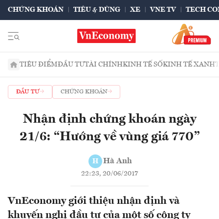
CHỨNG KHOÁN
TIÊU & DÙNG
XE
VNE TV
TECH CO
TIÊU ĐIỂM
ĐẦU TƯ
TÀI CHÍNH
KINH TẾ SỐ
KINH TẾ XANH
ĐẦU TƯ
CHỨNG KHOÁN
Nhận định chứng khoán ngày
21/6: “Hướng về vùng giá 770”
Hà Anh
H
22:23, 20/06/2017
VnEconomy giới thiệu nhận định và
khuyến nghị đầu tư của một số công ty