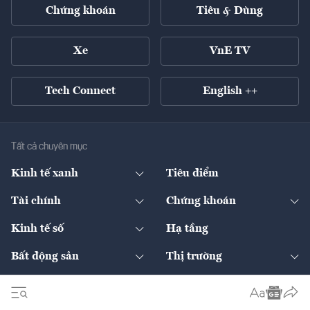
Chứng khoán
Tiêu & Dùng
Xe
VnE TV
Tech Connect
English ++
Tất cả chuyên mục
Kinh tế xanh
Tiêu điểm
Chuyển động xanh
Tài chính
Chứng khoán
Pháp lý
Ngân hàng
Doanh nghiệp niêm yết
Kinh tế số
Hạ tầng
Thương hiệu xanh
Thị trường vốn
Thị trường
Sản phẩm - Thị trường
Bất động sản
Thị trường
Diễn đàn
Thuế
Đầu tư
Tài sản số
Chính sách
Xuất nhập khẩu
Thế giới
Doanh nghiệp
Bảo hiểm
Quốc tế
Dịch vụ số
Thị trường
Khung pháp lý
Kinh tế
Chuyển động