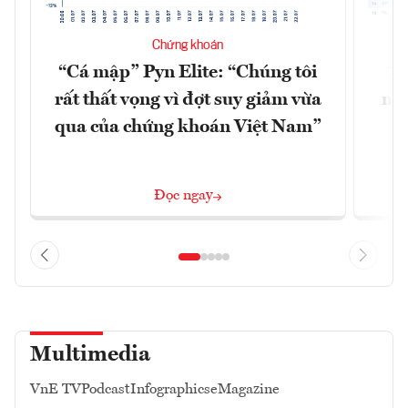
Chứng khoán
“Cá mập” Pyn Elite: “Chúng tôi
15
rất thất vọng vì đợt suy giảm vừa
mặt
qua của chứng khoán Việt Nam”
Đọc ngay
Multimedia
VnE TV
Podcast
Infographics
eMagazine