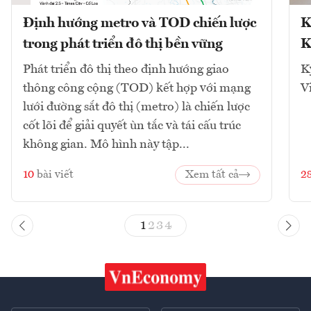
Định hướng metro và TOD chiến lược
K
trong phát triển đô thị bền vững
K
Phát triển đô thị theo định hướng giao
K
thông công cộng (TOD) kết hợp với mạng
V
lưới đường sắt đô thị (metro) là chiến lược
cốt lõi để giải quyết ùn tắc và tái cấu trúc
không gian. Mô hình này tập...
10
bài viết
Xem tất cả
2
1
2
3
4