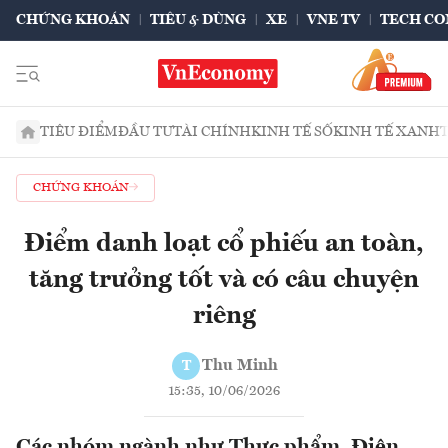
CHỨNG KHOÁN
TIÊU & DÙNG
XE
VNE TV
TECH CO
TIÊU ĐIỂM
ĐẦU TƯ
TÀI CHÍNH
KINH TẾ SỐ
KINH TẾ XANH
CHỨNG KHOÁN
Điểm danh loạt cổ phiếu an toàn,
tăng trưởng tốt và có câu chuyện
riêng
Thu Minh
T
15:35, 10/06/2026
Các nhóm ngành như Thực phẩm, Điện