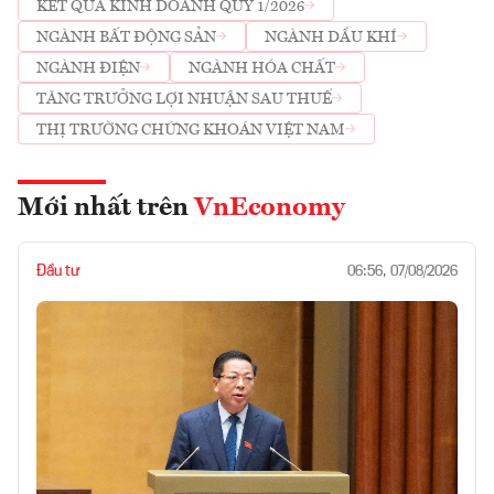
KẾT QUẢ KINH DOANH QUÝ 1/2026
NGÀNH BẤT ĐỘNG SẢN
NGÀNH DẦU KHÍ
NGÀNH ĐIỆN
NGÀNH HÓA CHẤT
TĂNG TRƯỞNG LỢI NHUẬN SAU THUẾ
THỊ TRƯỜNG CHỨNG KHOÁN VIỆT NAM
Mới nhất trên
VnEconomy
Đầu tư
06:56, 07/08/2026