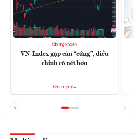
Chứng khoán
VN-Index gặp cản “cứng”, điều
B
chỉnh rõ nét hơn
Đọc ngay