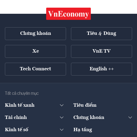
Chứng khoán
Tiêu & Dùng
Xe
VnE TV
Tech Connect
English ++
Tất cả chuyên mục
Kinh tế xanh
Tiêu điểm
Chuyển động xanh
Tài chính
Chứng khoán
Pháp lý
Ngân hàng
Doanh nghiệp niêm yết
Kinh tế số
Hạ tầng
Thương hiệu xanh
Thị trường vốn
Thị trường