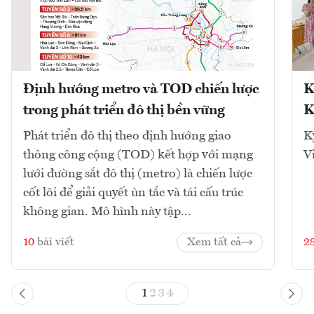
Định hướng metro và TOD chiến lược
K
trong phát triển đô thị bền vững
K
Phát triển đô thị theo định hướng giao
K
thông công cộng (TOD) kết hợp với mạng
V
lưới đường sắt đô thị (metro) là chiến lược
cốt lõi để giải quyết ùn tắc và tái cấu trúc
không gian. Mô hình này tập...
10
bài viết
Xem tất cả
2
1
2
3
4