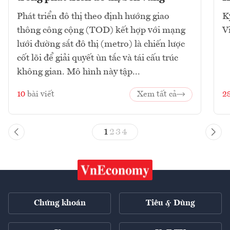
Phát triển đô thị theo định hướng giao
K
thông công cộng (TOD) kết hợp với mạng
V
lưới đường sắt đô thị (metro) là chiến lược
cốt lõi để giải quyết ùn tắc và tái cấu trúc
không gian. Mô hình này tập...
10
bài viết
Xem tất cả
2
1
2
3
4
Chứng khoán
Tiêu & Dùng