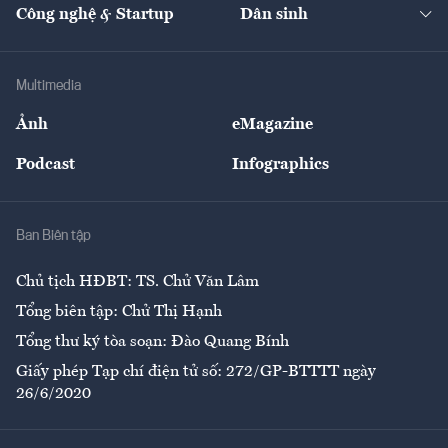
Nhà đầu tư
Du lịch
Công nghệ & Startup
Dân sinh
Tư vấn
Nông sản
Doanh nhân
Tư vấn Tiêu & Dùng
Infographics
Hạ tầng
Sức khỏe
Khung pháp lý
Doanh nghiệp
Địa phương
Thị trường
Bảo hiểm
Multimedia
Sự kiện
Nhân lực
Ảnh
eMagazine
Đẹp +
An sinh
Podcast
Infographics
Giải trí
Y tế
Nhà
Ban Biên tập
Ẩm thực
Chủ tịch HĐBT: TS. Chử Văn Lâm
Tổng biên tập: Chử Thị Hạnh
Tổng thư ký tòa soạn: Đào Quang Bính
Giấy phép Tạp chí điện tử số: 272/GP-BTTTT ngày
26/6/2020