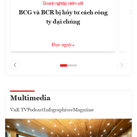
Doanh nghiệp niêm yết
BCG và BCR bị hủy tư cách công
Xu
ty đại chúng
Đọc ngay
Multimedia
VnE TV
Podcast
Infographics
eMagazine