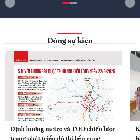
Dòng sự kiện
Định hướng metro và TOD chiến lược
K
trong phát triển đô thị bền vững
K