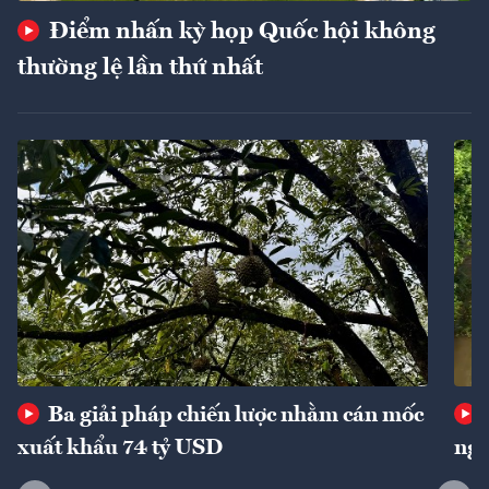
Điểm nhấn kỳ họp Quốc hội không
thường lệ lần thứ nhất
Ba giải pháp chiến lược nhằm cán mốc
xuất khẩu 74 tỷ USD
ngu