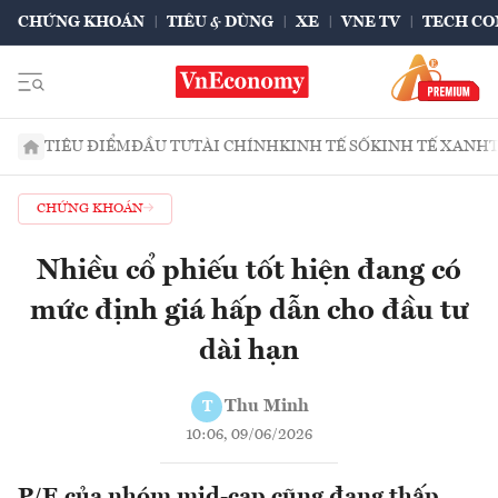
CHỨNG KHOÁN
TIÊU & DÙNG
XE
VNE TV
TECH CO
TIÊU ĐIỂM
ĐẦU TƯ
TÀI CHÍNH
KINH TẾ SỐ
KINH TẾ XANH
CHỨNG KHOÁN
Nhiều cổ phiếu tốt hiện đang có
mức định giá hấp dẫn cho đầu tư
dài hạn
Thu Minh
T
10:06, 09/06/2026
P/E của nhóm mid-cap cũng đang thấp