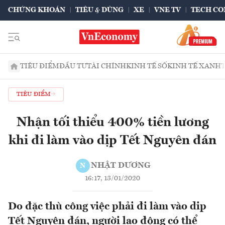
CHỨNG KHOÁN
TIÊU & DÙNG
XE
VNE TV
TECH CO
TIÊU ĐIỂM
ĐẦU TƯ
TÀI CHÍNH
KINH TẾ SỐ
KINH TẾ XANH
TIÊU ĐIỂM
Nhận tối thiểu 400% tiền lương
khi đi làm vào dịp Tết Nguyên đán
NHẬT DƯƠNG
N
16:17, 13/01/2020
Do đặc thù công việc phải đi làm vào dip
Tết Nguyên đán, người lao động có thể