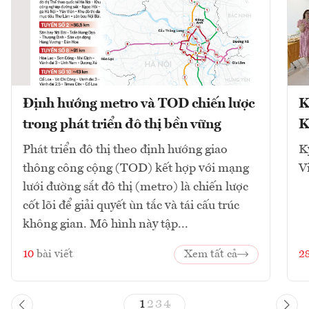
Định hướng metro và TOD chiến lược
K
trong phát triển đô thị bền vững
K
Phát triển đô thị theo định hướng giao
K
thông công cộng (TOD) kết hợp với mạng
V
lưới đường sắt đô thị (metro) là chiến lược
cốt lõi để giải quyết ùn tắc và tái cấu trúc
không gian. Mô hình này tập...
10
bài viết
Xem tất cả
2
1
2
3
4