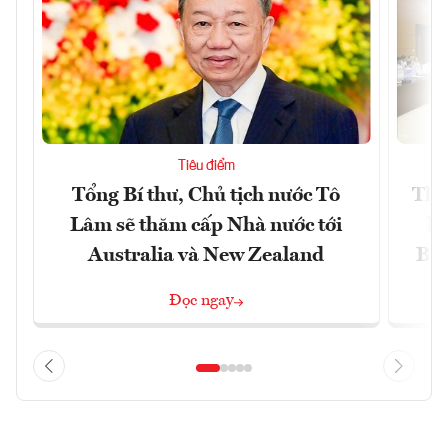
Tiêu điểm
Tổng Bí thư, Chủ tịch nước Tô
Thố
Lâm sẽ thăm cấp Nhà nước tới
lậ
Australia và New Zealand
Bắc
Đọc ngay