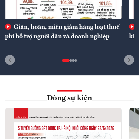
Giãn, hoãn, miễn giảm hàng loạt thuế
phí hỗ trợ người dân và doanh nghiệp
kin
Dòng sự kiện