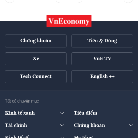
Chứng khoán
Tiêu & Dùng
Xe
VnE TV
Tech Connect
English ++
Tất cả chuyên mục
Kinh tế xanh
Tiêu điểm
Chuyển động xanh
Tài chính
Chứng khoán
Pháp lý
Ngân hàng
Doanh nghiệp niêm yết
Kinh tế số
Hạ tầng